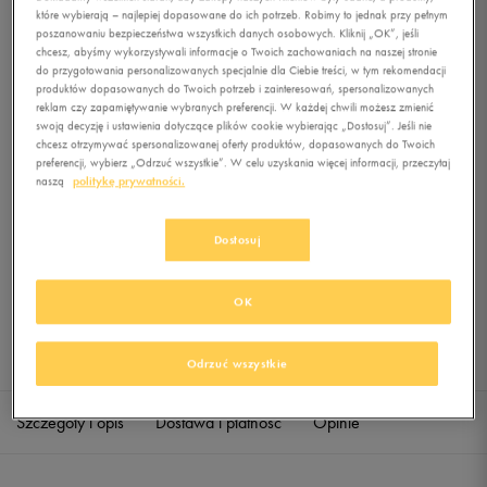
15 PANT
które wybierają – najlepiej dopasowane do ich potrzeb. Robimy to jednak przy pełnym
poszanowaniu bezpieczeństwa wszystkich danych osobowych. Kliknij „OK”, jeśli
chcesz, abyśmy wykorzystywali informacje o Twoich zachowaniach na naszej stronie
0.0
(
0
)
do przygotowania personalizowanych specjalnie dla Ciebie treści, w tym rekomendacji
49,99
zł
z Vat
produktów dopasowanych do Twoich potrzeb i zainteresowań, spersonalizowanych
reklam czy zapamiętywanie wybranych preferencji. W każdej chwili możesz zmienić
+ 250 PKT W
KLUBIE 50 STYLE
swoją decyzję i ustawienia dotyczące plików cookie wybierając „Dostosuj”. Jeśli nie
chcesz otrzymywać spersonalizowanej oferty produktów, dopasowanych do Twoich
preferencji, wybierz „Odrzuć wszystkie”. W celu uzyskania więcej informacji, przeczytaj
naszą
politykę prywatności.
Produkt niedostępny
Dostosuj
Jeśli artykuł będzie ponownie dostępny, otrzymasz od nas powiadomienie.
OK
Wybierz rozmiar
Sprawdź dostępność w salonach
Odrzuć wszystkie
XS
Powiadom o dostępności
Szczegóły i opis
Dostawa i płatność
Opinie
S
Powiadom o dostępności
M
Powiadom o dostępności