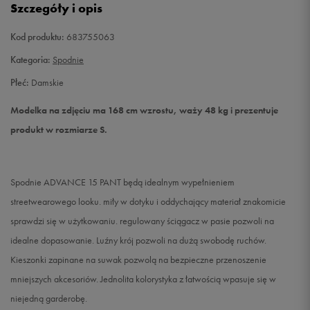
Szczegóły i opis
L
Powiadom o dostępności
Kod produktu:
683755063
Kategoria:
Spodnie
Płeć:
Damskie
Modelka na zdjęciu ma 168 cm wzrostu, waży 48 kg i prezentuje
produkt w rozmiarze S.
Spodnie ADVANCE 15 PANT będą idealnym wypełnieniem
streetwearowego looku. miły w dotyku i oddychający materiał znakomicie
sprawdzi się w użytkowaniu. regulowany ściągacz w pasie pozwoli na
idealne dopasowanie. Luźny krój pozwoli na dużą swobodę ruchów.
Kieszonki zapinane na suwak pozwolą na bezpieczne przenoszenie
mniejszych akcesoriów. Jednolita kolorystyka z łatwością wpasuje się w
niejedną garderobę.