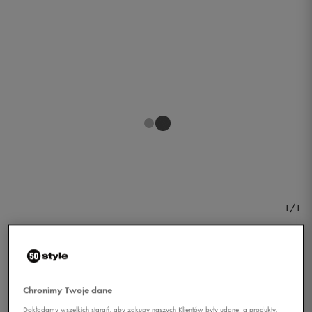
1/1
Chronimy Twoje dane
NIKE SPODNIE ADVANCE
Dokładamy wszelkich starań, aby zakupy naszych Klientów były udane, a produkty,