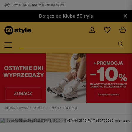
ZWROT DO 30 DNI. W KLUBIE DO 60 DNI.
×
Dołącz do Klubu 50 style
STRONA GŁÓWNA
DAMSKIE
UBRANIA
SPODNIE
PRODUKT NIEDOSTĘPNY