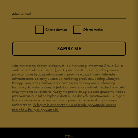
Adres e-mail
Oferta damska
Oferta męska
ZAPISZ SIĘ
Administratorem danych osobowych jest Marketing Investment Group S.A. z
siedzibą w Krakowie (31-871), os. Dywizjonu 303 paw. 1, udostępnione
powyżej dane będą przetwarzane w prawnie uzasadnionym interesie
administratora, za który uważa się marketing produktów i usług własnych.
Podając swój adres mailowy zgadzasz się na otrzymywanie informacji
handlowych. Podanie danych jest dobrowolne, aczkolwiek niezbędne w celu
otrzymywania newslettera. Każdy ma prawo do zgłoszenia sprzeciwu wobec
przetwarzania, a także żądania dostępu do danych, sprostowania, usunięcia
lub ograniczenia przetwarzania oraz prawo wniesienia skargi do organu
nadzorczego.
Pełną treść oświadczenia o ochronie prywatności można
znaleźć w Polityce prywatności.