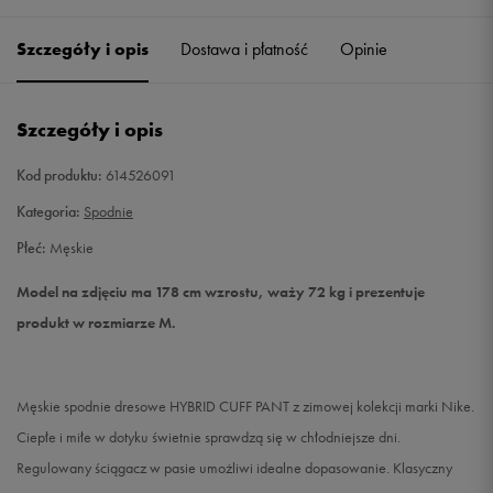
Szczegóły i opis
Dostawa i płatność
Opinie
S
Powiadom o dostępności
M
Powiadom o dostępności
Szczegóły i opis
L
Powiadom o dostępności
Kod produktu:
614526091
Kategoria:
Spodnie
XL
Powiadom o dostępności
Płeć:
Męskie
XXL
Powiadom o dostępności
Model na zdjęciu ma 178 cm wzrostu, waży 72 kg i prezentuje
produkt w rozmiarze M.
XXXL
Powiadom o dostępności
Męskie spodnie dresowe HYBRID CUFF PANT z zimowej kolekcji marki Nike.
Ciepłe i miłe w dotyku świetnie sprawdzą się w chłodniejsze dni.
Regulowany ściągacz w pasie umożliwi idealne dopasowanie. Klasyczny