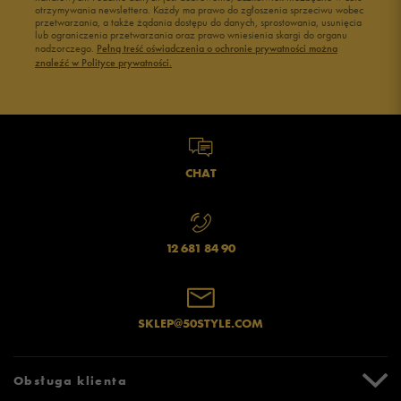
otrzymywania newslettera. Każdy ma prawo do zgłoszenia sprzeciwu wobec
przetwarzania, a także żądania dostępu do danych, sprostowania, usunięcia
lub ograniczenia przetwarzania oraz prawo wniesienia skargi do organu
nadzorczego.
Pełną treść oświadczenia o ochronie prywatności można
znaleźć w Polityce prywatności.
CHAT
12 681 84 90
SKLEP@50STYLE.COM
Obsługa klienta