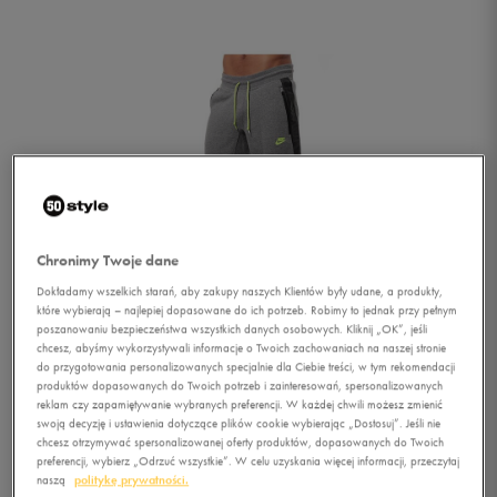
Chronimy Twoje dane
Dokładamy wszelkich starań, aby zakupy naszych Klientów były udane, a produkty,
które wybierają – najlepiej dopasowane do ich potrzeb. Robimy to jednak przy pełnym
poszanowaniu bezpieczeństwa wszystkich danych osobowych. Kliknij „OK”, jeśli
chcesz, abyśmy wykorzystywali informacje o Twoich zachowaniach na naszej stronie
do przygotowania personalizowanych specjalnie dla Ciebie treści, w tym rekomendacji
produktów dopasowanych do Twoich potrzeb i zainteresowań, spersonalizowanych
reklam czy zapamiętywanie wybranych preferencji. W każdej chwili możesz zmienić
1/2
swoją decyzję i ustawienia dotyczące plików cookie wybierając „Dostosuj”. Jeśli nie
chcesz otrzymywać spersonalizowanej oferty produktów, dopasowanych do Twoich
preferencji, wybierz „Odrzuć wszystkie”. W celu uzyskania więcej informacji, przeczytaj
naszą
politykę prywatności.