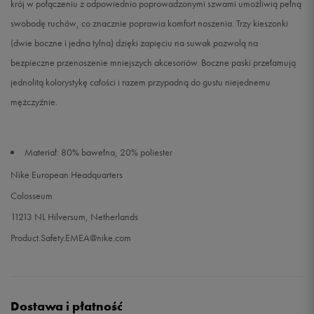
krój w połączeniu z odpowiednio poprowadzonymi szwami umożliwią pełną
swobodę ruchów, co znacznie poprawia komfort noszenia. Trzy kieszonki
(dwie boczne i jedna tylna) dzięki zapięciu na suwak pozwolą na
bezpieczne przenoszenie mniejszych akcesoriów. Boczne paski przełamują
jednolitą kolorystykę całości i razem przypadną do gustu niejednemu
mężczyźnie.
Materiał: 80% bawełna, 20% poliester
Nike European Headquarters
Colosseum
11213 NL Hilversum, Netherlands
Product.Safety.EMEA@nike.com
Dostawa i płatność