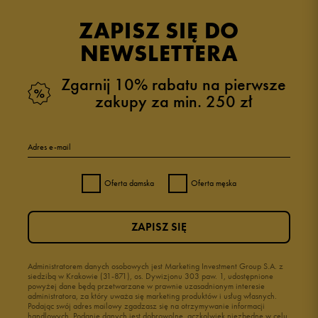
ZAPISZ SIĘ DO
NEWSLETTERA
Zgarnij 10% rabatu na pierwsze
zakupy za min. 250 zł
Adres e-mail
Oferta damska
Oferta męska
ZAPISZ SIĘ
Administratorem danych osobowych jest Marketing Investment Group S.A. z
siedzibą w Krakowie (31-871), os. Dywizjonu 303 paw. 1, udostępnione
powyżej dane będą przetwarzane w prawnie uzasadnionym interesie
administratora, za który uważa się marketing produktów i usług własnych.
Podając swój adres mailowy zgadzasz się na otrzymywanie informacji
handlowych. Podanie danych jest dobrowolne, aczkolwiek niezbędne w celu