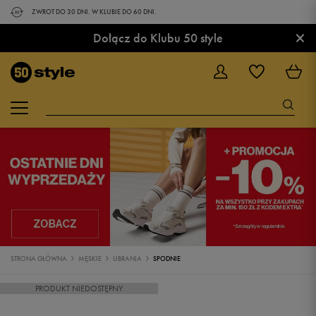
ZWROT DO 30 DNI. W KLUBIE DO 60 DNI.
×
Dołącz do Klubu 50 style
STRONA GŁÓWNA
MĘSKIE
UBRANIA
SPODNIE
PRODUKT NIEDOSTĘPNY