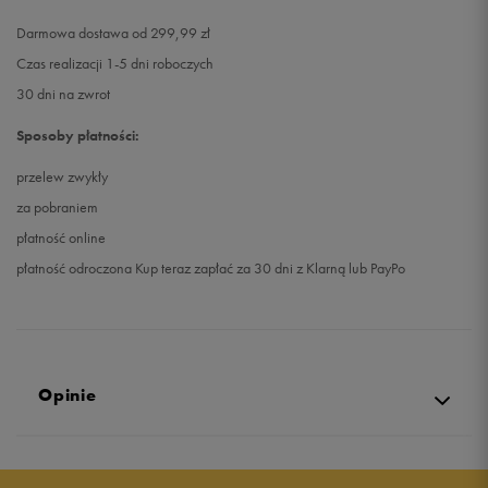
Darmowa dostawa od 299,99 zł
Czas realizacji 1-5 dni roboczych
30 dni na zwrot
Sposoby płatności:
przelew zwykły
za pobraniem
płatność online
płatność odroczona Kup teraz zapłać za 30 dni z Klarną lub PayPo
Opinie
Produkt nie posiada recenzji