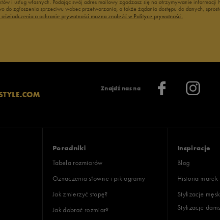
duktów i usług własnych. Podając swój adres mailowy zgadzasz się na otrzymywanie informacj
 do zgłoszenia sprzeciwu wobec przetwarzania, a także żądania dostępu do danych, sprost
ć oświadczenia o ochronie prywatności można znaleźć w Polityce prywatności.
Znajdź nas na
STYLE.COM
Poradniki
Inspiracje
Tabela rozmiarów
Blog
Oznaczenia słowne i piktogramy
Historia marek
Jak zmierzyć stopę?
Stylizacje męsk
Stylizacje dam
Jak dobrać rozmiar?