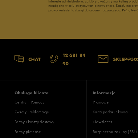
interesie administratora, za który uważa się marketing pro
niezbędne w celu otrzymywania newslettera. Każdy ma prawo
prawo wniesienia skargi do organu nadzorczego.
Pełną treś
12 681 84
CHAT
SKLEP@50
90
Obsługa klienta
Informacje
Centrum Pomocy
Promocje
Zwroty i reklamacje
Karta podarunkowa
Formy i koszty dostawy
Newsletter
Formy płatności
Bezpieczne zakupy (SSL)