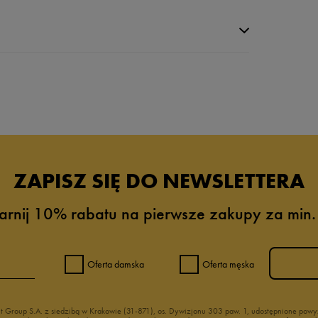
da recenzji
ZAPISZ SIĘ DO NEWSLETTERA
arnij 10% rabatu na pierwsze zakupy za min.
Oferta damska
Oferta męska
nt Group S.A. z siedzibą w Krakowie (31-871), os. Dywizjonu 303 paw. 1, udostępnione po