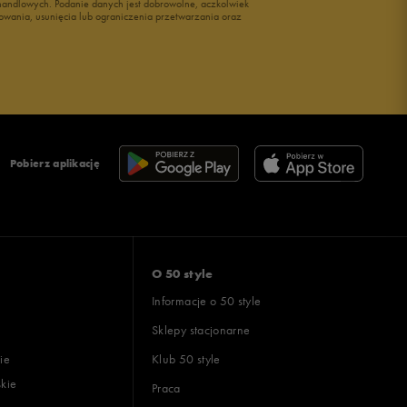
i handlowych. Podanie danych jest dobrowolne, aczkolwiek
owania, usunięcia lub ograniczenia przetwarzania oraz
Pobierz aplikację
O 50 style
Informacje o 50 style
Sklepy stacjonarne
ie
Klub 50 style
skie
Praca