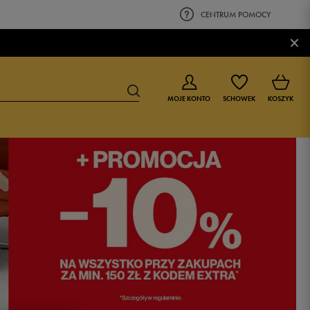
CENTRUM POMOCY
×
MOJE KONTO
SCHOWEK
KOSZYK
BUTY DLA CHŁOPCA
BUTY DLA DZIEWCZYNKI
0-4 lat
0-4 lat
4-8 lat
4-8 lat
9-16 lat
9-16 lat