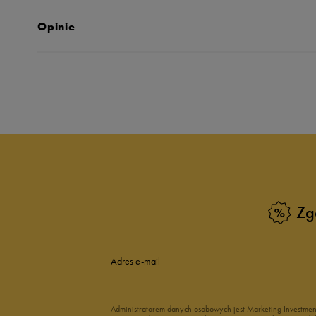
Opinie
Produkt nie posia
Zg
Adres e-mail
Administratorem danych osobowych jest Marketing Investme