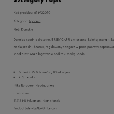
Szczegóły i opis
Kod produktu:
614922010
Kategoria:
Spodnie
Płeć:
Damskie
Damskie spodnie dresowe JERSEY CAPRI z wiosennej kolekcji marki Nike
cieplejsze dni. Szeroki, regulowany ściągacz w pasie poprawi dopasowan
sneakerów. Małe logowanie podkreśli markę spodni.
Materiał: 92% bawełna, 8% elastyna
Krój: regular
Nike European Headquarters
Colosseum
11213 NL Hilversum, Netherlands
Product.Safety.EMEA@nike.com