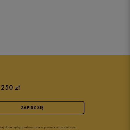
 250 zł
ZAPISZ SIĘ
wyżej dane będą przetwarzane w prawnie uzasadnionym