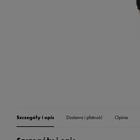
Skechers
Timberland
Umbro
Under Armour
Up8
U.S. Polo ASSN.
Vans
Szczegóły i opis
Dostawa i płatność
Opinie