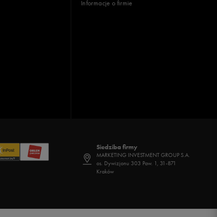
Informacje o firmie
Siedziba firmy
MARKETING INVESTMENT GROUP S.A.
os. Dywizjonu 303 Paw. 1, 31-871
Kraków