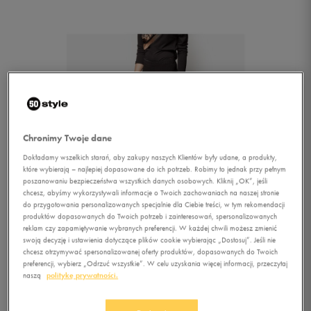
Chronimy Twoje dane
Dokładamy wszelkich starań, aby zakupy naszych Klientów były udane, a produkty,
które wybierają – najlepiej dopasowane do ich potrzeb. Robimy to jednak przy pełnym
poszanowaniu bezpieczeństwa wszystkich danych osobowych. Kliknij „OK”, jeśli
chcesz, abyśmy wykorzystywali informacje o Twoich zachowaniach na naszej stronie
do przygotowania personalizowanych specjalnie dla Ciebie treści, w tym rekomendacji
produktów dopasowanych do Twoich potrzeb i zainteresowań, spersonalizowanych
reklam czy zapamiętywanie wybranych preferencji. W każdej chwili możesz zmienić
swoją decyzję i ustawienia dotyczące plików cookie wybierając „Dostosuj”. Jeśli nie
chcesz otrzymywać spersonalizowanej oferty produktów, dopasowanych do Twoich
1/3
preferencji, wybierz „Odrzuć wszystkie”. W celu uzyskania więcej informacji, przeczytaj
naszą
politykę prywatności.