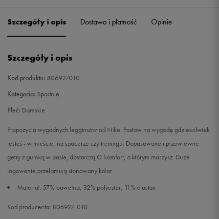
Szczegóły i opis
Dostawa i płatność
Opinie
S
Powiadom o dostępności
M
Powiadom o dostępności
Szczegóły i opis
L
Powiadom o dostępności
Kod produktu:
806927010
Kategoria:
Spodnie
Płeć:
Damskie
Propozycja wygodnych legginsów od Nike. Postaw na wygodę gdziekolwiek
jesteś - w mieście, na spacerze czy treningu. Dopasowane i przewiewne
getry z gumką w pasie, dostarczą Ci komfort, o którym marzysz. Duże
logowanie przełamują stonowany kolor.
Materiał: 57% bawełna, 32% polyester, 11% elastan
Kod producenta: 806927-010