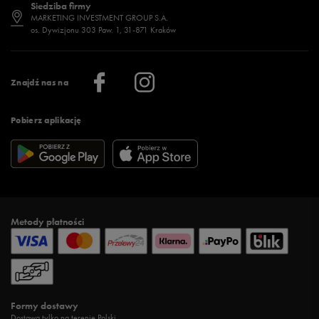
Siedziba firmy
Jak wybrać buty na zimę?
Stylizacje damskie
Sklepy stacjonarne
MARKETING INVESTMENT GROUP S.A.
os. Dywizjonu 303 Paw. 1, 31-871 Kraków
Więcej >
Klub 50 style
Regulamin sklepu 50 style
Praca
Regulamin aplikacji 50 style
Informacje o firmie
Więcej regulaminów >
Znajdź nas na
Pobierz aplikację
Metody płatności
Formy dostawy
Dostawa tylko na terenie Polski