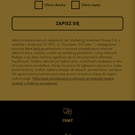
Oferta damska
Oferta męska
ZAPISZ SIĘ
Administratorem danych osobowych jest Marketing Investment Group S.A. z
siedzibą w Krakowie (31-871), os. Dywizjonu 303 paw. 1, udostępnione
powyżej dane będą przetwarzane w prawnie uzasadnionym interesie
administratora, za który uważa się marketing produktów i usług własnych.
Podając swój adres mailowy zgadzasz się na otrzymywanie informacji
handlowych. Podanie danych jest dobrowolne, aczkolwiek niezbędne w celu
otrzymywania newslettera. Każdy ma prawo do zgłoszenia sprzeciwu wobec
przetwarzania, a także żądania dostępu do danych, sprostowania, usunięcia
lub ograniczenia przetwarzania oraz prawo wniesienia skargi do organu
nadzorczego.
Pełną treść oświadczenia o ochronie prywatności można
znaleźć w Polityce prywatności.
CHAT