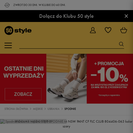
ZWROT DO 30 DNI. W KLUBIE DO 60 DNI.
×
Dołącz do Klubu 50 style
STRONA GŁÓWNA
MĘSKIE
UBRANIA
SPODNIE
PRODUKT NIEDOSTĘPNY