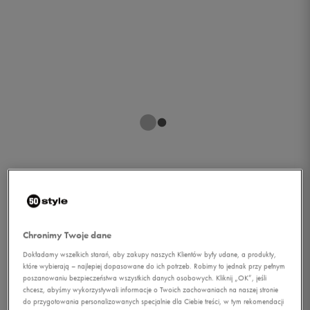
1/1
Chronimy Twoje dane
Dokładamy wszelkich starań, aby zakupy naszych Klientów były udane, a produkty,
które wybierają – najlepiej dopasowane do ich potrzeb. Robimy to jednak przy pełnym
poszanowaniu bezpieczeństwa wszystkich danych osobowych. Kliknij „OK”, jeśli
chcesz, abyśmy wykorzystywali informacje o Twoich zachowaniach na naszej stronie
NIKE SPODNIE M NSW
do przygotowania personalizowanych specjalnie dla Ciebie treści, w tym rekomendacji