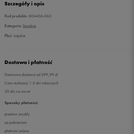
Szczegóły i opis
XL
Powiadom o dostępności
Kod produktu:
804406-063
Kategoria:
Spodnie
XXL
Powiadom o dostępności
Płeć:
Męskie
Dostawa i płatność
Darmowa dostawa od 299,99 zł
Czas realizacji 1-5 dni roboczych
30 dni na zwrot
Sposoby płatności:
przelew zwykły
za pobraniem
płatność online