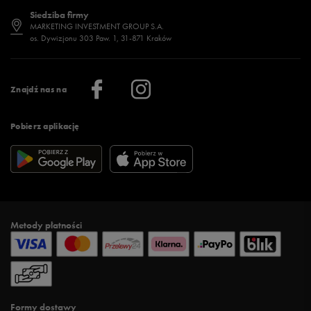
Dostępność
Jakie buty na siłownię wybrać?
Stylizacje męskie
Informacje o 50 style
Siedziba firmy
Jak wybrać buty na zimę?
Stylizacje damskie
Sklepy stacjonarne
MARKETING INVESTMENT GROUP S.A.
os. Dywizjonu 303 Paw. 1, 31-871 Kraków
Więcej >
Klub 50 style
Regulamin sklepu 50 style
Praca
Regulamin aplikacji 50 style
Informacje o firmie
Więcej regulaminów >
Znajdź nas na
Pobierz aplikację
Metody płatności
Formy dostawy