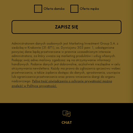
Oferta damska
Oferta męska
ZAPISZ SIĘ
Administratorem danych osobowych jest Marketing Investment Group S.A. z
siedzibą w Krakowie (31-871), os. Dywizjonu 303 paw. 1, udostępnione
powyżej dane będą przetwarzane w prawnie uzasadnionym interesie
administratora, za który uważa się marketing produktów i usług własnych.
Podając swój adres mailowy zgadzasz się na otrzymywanie informacji
handlowych. Podanie danych jest dobrowolne, aczkolwiek niezbędne w celu
otrzymywania newslettera. Każdy ma prawo do zgłoszenia sprzeciwu wobec
przetwarzania, a także żądania dostępu do danych, sprostowania, usunięcia
lub ograniczenia przetwarzania oraz prawo wniesienia skargi do organu
nadzorczego.
Pełną treść oświadczenia o ochronie prywatności można
znaleźć w Polityce prywatności.
CHAT