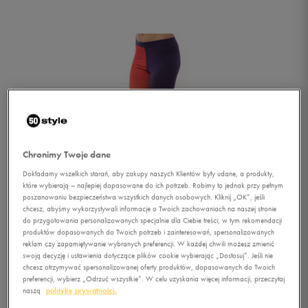
Chronimy Twoje dane
Dokładamy wszelkich starań, aby zakupy naszych Klientów były udane, a produkty,
które wybierają – najlepiej dopasowane do ich potrzeb. Robimy to jednak przy pełnym
poszanowaniu bezpieczeństwa wszystkich danych osobowych. Kliknij „OK”, jeśli
chcesz, abyśmy wykorzystywali informacje o Twoich zachowaniach na naszej stronie
do przygotowania personalizowanych specjalnie dla Ciebie treści, w tym rekomendacji
produktów dopasowanych do Twoich potrzeb i zainteresowań, spersonalizowanych
reklam czy zapamiętywanie wybranych preferencji. W każdej chwili możesz zmienić
swoją decyzję i ustawienia dotyczące plików cookie wybierając „Dostosuj”. Jeśli nie
1/2
chcesz otrzymywać spersonalizowanej oferty produktów, dopasowanych do Twoich
preferencji, wybierz „Odrzuć wszystkie”. W celu uzyskania więcej informacji, przeczytaj
naszą
politykę prywatności.