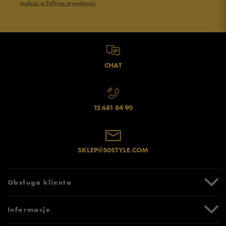
znaleźć w Polityce prywatności.
CHAT
12 681 84 90
SKLEP@50STYLE.COM
Obsługa klienta
Centrum Pomocy
Informacje
Zwroty i reklamacje