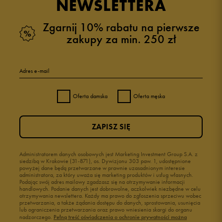
NEWSLETTERA
Zgarnij 10% rabatu na pierwsze
zakupy za min. 250 zł
Adres e-mail
Oferta damska
Oferta męska
ZAPISZ SIĘ
Administratorem danych osobowych jest Marketing Investment Group S.A. z
siedzibą w Krakowie (31-871), os. Dywizjonu 303 paw. 1, udostępnione
powyżej dane będą przetwarzane w prawnie uzasadnionym interesie
administratora, za który uważa się marketing produktów i usług własnych.
Podając swój adres mailowy zgadzasz się na otrzymywanie informacji
handlowych. Podanie danych jest dobrowolne, aczkolwiek niezbędne w celu
otrzymywania newslettera. Każdy ma prawo do zgłoszenia sprzeciwu wobec
przetwarzania, a także żądania dostępu do danych, sprostowania, usunięcia
lub ograniczenia przetwarzania oraz prawo wniesienia skargi do organu
nadzorczego.
Pełną treść oświadczenia o ochronie prywatności można