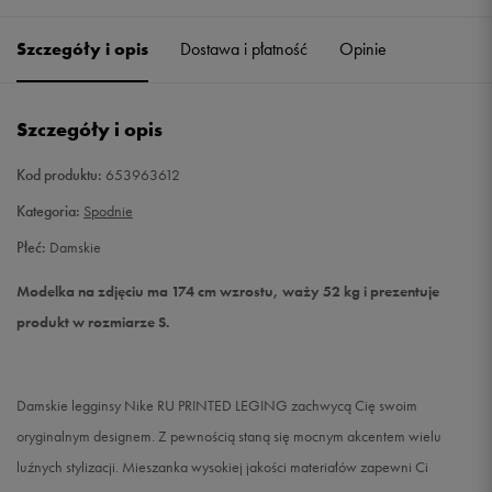
Szczegóły i opis
Dostawa i płatność
Opinie
S
Powiadom o dostępności
M
Powiadom o dostępności
Szczegóły i opis
L
Powiadom o dostępności
Kod produktu:
653963612
Kategoria:
Spodnie
Płeć:
Damskie
Modelka na zdjęciu ma 174 cm wzrostu, waży 52 kg i prezentuje
produkt w rozmiarze S.
Damskie legginsy Nike RU PRINTED LEGING zachwycą Cię swoim
oryginalnym designem. Z pewnością staną się mocnym akcentem wielu
luźnych stylizacji. Mieszanka wysokiej jakości materiałów zapewni Ci