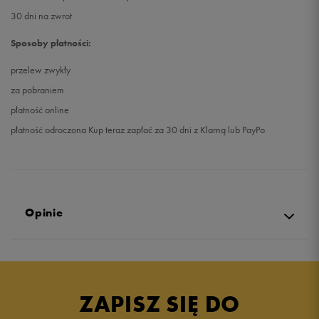
30 dni na zwrot
Sposoby płatności:
przelew zwykły
za pobraniem
płatność online
płatność odroczona Kup teraz zapłać za 30 dni z Klarną lub PayPo
Opinie
Produkt nie posiada recenzji
ZAPISZ SIĘ DO