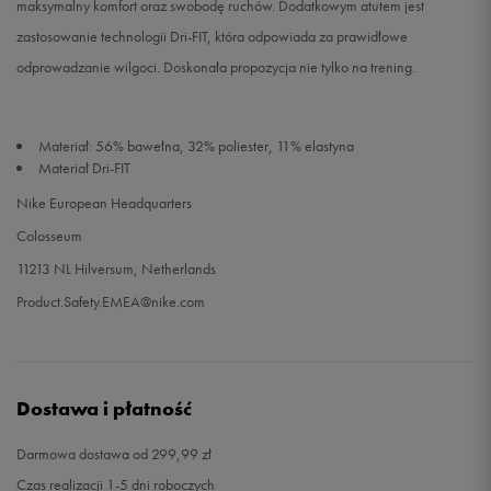
maksymalny komfort oraz swobodę ruchów. Dodatkowym atutem jest
zastosowanie technologii Dri-FIT, która odpowiada za prawidłowe
odprowadzanie wilgoci. Doskonała propozycja nie tylko na trening.
Materiał: 56% bawełna, 32% poliester, 11% elastyna
Materiał Dri-FIT
Nike European Headquarters
Colosseum
11213 NL Hilversum, Netherlands
Product.Safety.EMEA@nike.com
Dostawa i płatność
Darmowa dostawa od 299,99 zł
Czas realizacji 1-5 dni roboczych