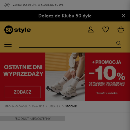
ZWROT DO 30 DNI. W KLUBIE DO 60 DNI.
×
Dołącz do Klubu 50 style
STRONA GŁÓWNA
DAMSKIE
UBRANIA
SPODNIE
PRODUKT NIEDOSTĘPNY