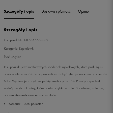
Szczegóły i opis
Dostawa i płatność
Opinie
S
Powiadom o dostępności
M
Powiadom o dostępności
Szczegóły i opis
L
Powiadom o dostępności
Kod produktu:
NESSA560-440
Kategoria:
Kąpielówki
XL
Powiadom o dostępności
Płeć:
Męskie
XXL
Powiadom o dostępności
Jeśli poszukujesz komfortowych spodenek kąpielowych, które posłużą Ci
przez wiele sezonów, to odpowiedź może być tylko jedna – szorty od marki
Nike. Wybierz je, a zyskasz pełnię swobody ruchów. Poza tym spodenki
zostały uszyte z tkaniny, która bardzo szybko schnie. Dodatkową zaletą są
boczne kieszenie oraz elastyczna talia.
Materiał: 100% poliester