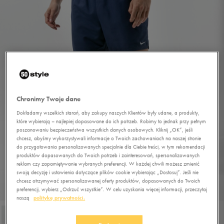
Chronimy Twoje dane
Dokładamy wszelkich starań, aby zakupy naszych Klientów były udane, a produkty,
które wybierają – najlepiej dopasowane do ich potrzeb. Robimy to jednak przy pełnym
poszanowaniu bezpieczeństwa wszystkich danych osobowych. Kliknij „OK”, jeśli
chcesz, abyśmy wykorzystywali informacje o Twoich zachowaniach na naszej stronie
do przygotowania personalizowanych specjalnie dla Ciebie treści, w tym rekomendacji
produktów dopasowanych do Twoich potrzeb i zainteresowań, spersonalizowanych
reklam czy zapamiętywanie wybranych preferencji. W każdej chwili możesz zmienić
swoją decyzję i ustawienia dotyczące plików cookie wybierając „Dostosuj”. Jeśli nie
chcesz otrzymywać spersonalizowanej oferty produktów, dopasowanych do Twoich
preferencji, wybierz „Odrzuć wszystkie”. W celu uzyskania więcej informacji, przeczytaj
1/4
naszą
politykę prywatności.