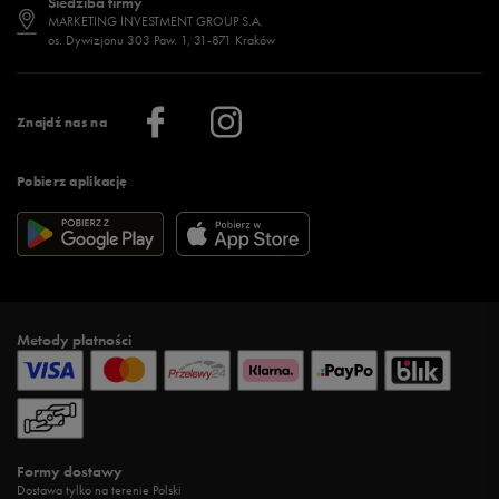
Siedziba firmy
Jak wybrać buty na zimę?
Stylizacje damskie
Sklepy stacjonarne
MARKETING INVESTMENT GROUP S.A.
os. Dywizjonu 303 Paw. 1, 31-871 Kraków
Więcej >
Klub 50 style
Regulamin sklepu 50 style
Praca
Regulamin aplikacji 50 style
Informacje o firmie
Więcej regulaminów >
Znajdź nas na
Pobierz aplikację
Metody płatności
Formy dostawy
Dostawa tylko na terenie Polski