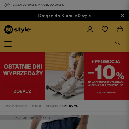
ZWROT DO 30 DNI. W KLUBIE DO 60 DNI.
×
Dołącz do Klubu 50 style
STRONA GŁÓWNA
MĘSKIE
UBRANIA
KĄPIELÓWKI
PRODUKT NIEDOSTĘPNY