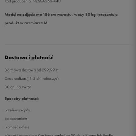
Kod producenta: NESSA560-440
Model na zdjęciu ma 186 cm wzrostu, waży 80 kg i prezentuje
produkt w rozmiarze M.
Dostawa i płatność
Darmowa dostawa od 299,99 zł
Czas realizacji 1-5 dni roboczych
30 dni na zwrot
Sposoby płatności:
przelew zwykły
za pobraniem
płatność online
płatność odroczona Kup teraz zapłać za 30 dni z Klarną lub PayPo