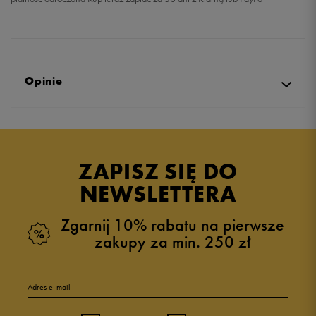
Opinie
5.0
opinii klientów
20
z całego okresu
ZAPISZ SIĘ DO
zebranych i zweryfikowanych przez
NEWSLETTERA
Zgarnij 10% rabatu na pierwsze
zakupy za min. 250 zł
5
100%
Adres e-mail
4
0%