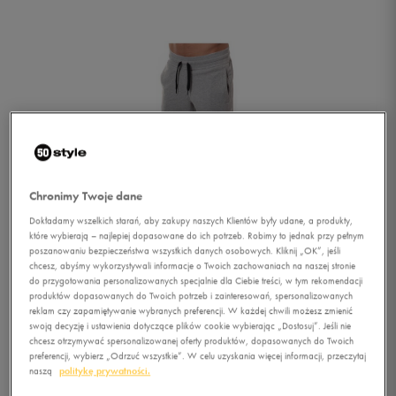
Chronimy Twoje dane
Dokładamy wszelkich starań, aby zakupy naszych Klientów były udane, a produkty,
które wybierają – najlepiej dopasowane do ich potrzeb. Robimy to jednak przy pełnym
poszanowaniu bezpieczeństwa wszystkich danych osobowych. Kliknij „OK”, jeśli
chcesz, abyśmy wykorzystywali informacje o Twoich zachowaniach na naszej stronie
do przygotowania personalizowanych specjalnie dla Ciebie treści, w tym rekomendacji
produktów dopasowanych do Twoich potrzeb i zainteresowań, spersonalizowanych
reklam czy zapamiętywanie wybranych preferencji. W każdej chwili możesz zmienić
swoją decyzję i ustawienia dotyczące plików cookie wybierając „Dostosuj”. Jeśli nie
1/3
chcesz otrzymywać spersonalizowanej oferty produktów, dopasowanych do Twoich
preferencji, wybierz „Odrzuć wszystkie”. W celu uzyskania więcej informacji, przeczytaj
naszą
politykę prywatności.