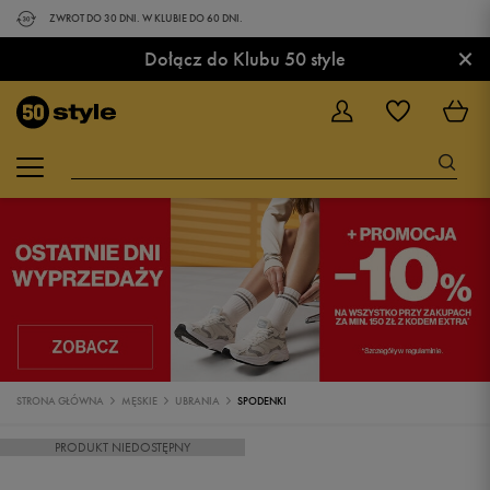
ZWROT DO 30 DNI. W KLUBIE DO 60 DNI.
×
Dołącz do Klubu 50 style
STRONA GŁÓWNA
MĘSKIE
UBRANIA
SPODENKI
PRODUKT NIEDOSTĘPNY