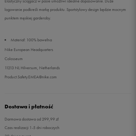
Elastyczny ściągacz w pasie umożliwi idealne dopasowanie. Duże
logowanie podkreśli markę produktu. Sportstylowy design będzie mocnym
punktem męskiej garderoby.
Materiał: 100% bawełna
Nike European Headquarters
Colosseum
11213 NL Hilversum, Netherlands
Product.Safety.EMEA@nike.com
Dostawa i płatność
Darmowa dostawa od 299,99 zł
Czas realizacji 1-5 dni roboczych