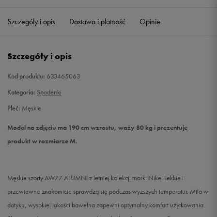
Szczegóły i opis
Dostawa i płatność
Opinie
M
Powiadom o dostępności
L
Powiadom o dostępności
Szczegóły i opis
XL
Powiadom o dostępności
Kod produktu:
633465063
Kategoria:
Spodenki
XXL
Powiadom o dostępności
Płeć:
Męskie
Model na zdjęciu ma 190 cm wzrostu, waży 80 kg i prezentuje
produkt w rozmiarze M.
Męskie szorty AW77 ALUMNI z letniej kolekcji marki Nike. Lekkie i
przewiewne znakomicie sprawdzą się podczas wyższych temperatur. Miła w
dotyku, wysokiej jakości bawełna zapewni optymalny komfort użytkowania.