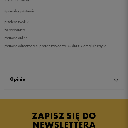
30 dni na zwrot
Sposoby płatności:
przelew zwykły
za pobraniem
płatność online
płatność odroczona Kup teraz zapłać za 30 dni z Klarną lub PayPo
Opinie
Produkt nie posiada recenzji
ZAPISZ SIĘ DO
NEWSLETTERA