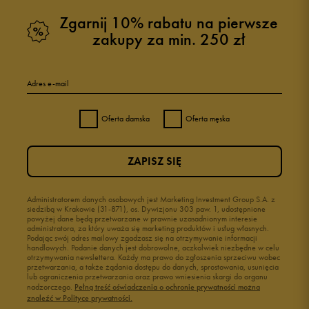
Zgarnij 10% rabatu na pierwsze
zakupy za min. 250 zł
Adres e-mail
Oferta damska
Oferta męska
ZAPISZ SIĘ
Administratorem danych osobowych jest Marketing Investment Group S.A. z
siedzibą w Krakowie (31-871), os. Dywizjonu 303 paw. 1, udostępnione
powyżej dane będą przetwarzane w prawnie uzasadnionym interesie
administratora, za który uważa się marketing produktów i usług własnych.
Podając swój adres mailowy zgadzasz się na otrzymywanie informacji
handlowych. Podanie danych jest dobrowolne, aczkolwiek niezbędne w celu
otrzymywania newslettera. Każdy ma prawo do zgłoszenia sprzeciwu wobec
przetwarzania, a także żądania dostępu do danych, sprostowania, usunięcia
lub ograniczenia przetwarzania oraz prawo wniesienia skargi do organu
nadzorczego.
Pełną treść oświadczenia o ochronie prywatności można
znaleźć w Polityce prywatności.