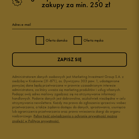
zakupy za min. 250 zł
Adres e-mail
Oferta damska
Oferta męska
ZAPISZ SIĘ
Administratorem danych osobowych jest Marketing Investment Group S.A. z
siedzibą w Krakowie (31-871), os. Dywizjonu 303 paw. 1, udostępnione
powyżej dane będą przetwarzane w prawnie uzasadnionym interesie
administratora, za który uważa się marketing produktów i usług własnych.
Podając swój adres mailowy zgadzasz się na otrzymywanie informacji
handlowych. Podanie danych jest dobrowolne, aczkolwiek niezbędne w celu
otrzymywania newslettera. Każdy ma prawo do zgłoszenia sprzeciwu wobec
przetwarzania, a także żądania dostępu do danych, sprostowania, usunięcia
lub ograniczenia przetwarzania oraz prawo wniesienia skargi do organu
nadzorczego.
Pełną treść oświadczenia o ochronie prywatności można
znaleźć w Polityce prywatności.