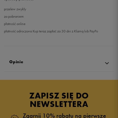
przelew zwykły
za pobraniem
płatność online
płatność odroczona Kup teraz zapłać za 30 dni z Klarną lub PayPo
Opinie
Produkt nie posiada recenzji
ZAPISZ SIĘ DO
NEWSLETTERA
Zgarnij 10% rabatu na pierwsze