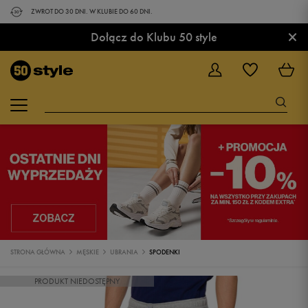
ZWROT DO 30 DNI. W KLUBIE DO 60 DNI.
×
Dołącz do Klubu 50 style
STRONA GŁÓWNA
MĘSKIE
UBRANIA
SPODENKI
PRODUKT NIEDOSTĘPNY