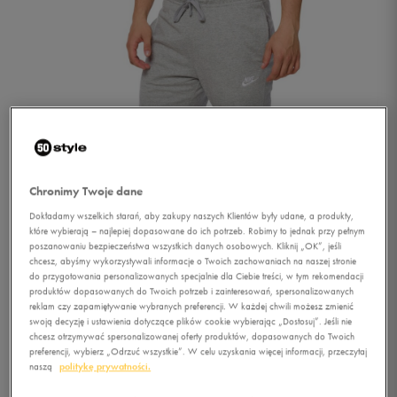
Chronimy Twoje dane
Dokładamy wszelkich starań, aby zakupy naszych Klientów były udane, a produkty,
które wybierają – najlepiej dopasowane do ich potrzeb. Robimy to jednak przy pełnym
poszanowaniu bezpieczeństwa wszystkich danych osobowych. Kliknij „OK”, jeśli
chcesz, abyśmy wykorzystywali informacje o Twoich zachowaniach na naszej stronie
do przygotowania personalizowanych specjalnie dla Ciebie treści, w tym rekomendacji
produktów dopasowanych do Twoich potrzeb i zainteresowań, spersonalizowanych
reklam czy zapamiętywanie wybranych preferencji. W każdej chwili możesz zmienić
swoją decyzję i ustawienia dotyczące plików cookie wybierając „Dostosuj”. Jeśli nie
1/4
chcesz otrzymywać spersonalizowanej oferty produktów, dopasowanych do Twoich
preferencji, wybierz „Odrzuć wszystkie”. W celu uzyskania więcej informacji, przeczytaj
naszą
politykę prywatności.