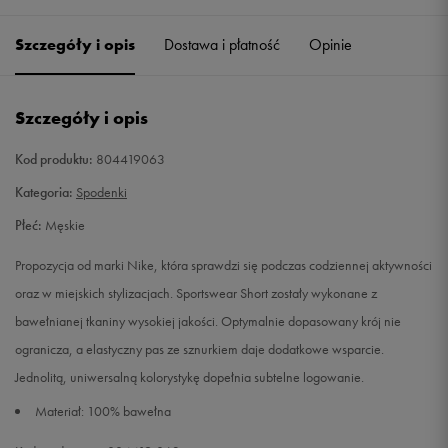
Szczegóły i opis
Dostawa i płatność
Opinie
M
Powiadom o dostępności
L
Powiadom o dostępności
Szczegóły i opis
XL
Powiadom o dostępności
Kod produktu:
804419063
Kategoria:
Spodenki
XXL
Powiadom o dostępności
Płeć:
Męskie
Propozycja od marki Nike, która sprawdzi się podczas codziennej aktywności
oraz w miejskich stylizacjach. Sportswear Short zostały wykonane z
bawełnianej tkaniny wysokiej jakości. Optymalnie dopasowany krój nie
ogranicza, a elastyczny pas ze sznurkiem daje dodatkowe wsparcie.
Jednolitą, uniwersalną kolorystykę dopełnia subtelne logowanie.
Materiał: 100% bawełna