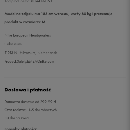
Kod producenta: 804419-063
Model na zdjęciu ma 183 cm wzrostu, waży 80 kg i prezentuje
produkt w rozmiarze M.
Nike European Headquarters
Colosseum
11213 NL Hilversum, Netherlands
Product.Safety.EMEA@nike.com
Dostawa i płatność
Darmowa dostawa od 299,99 zł
Czas realizacji 1-5 dni roboczych
30 dni na zwrot
Sposoby płatności: