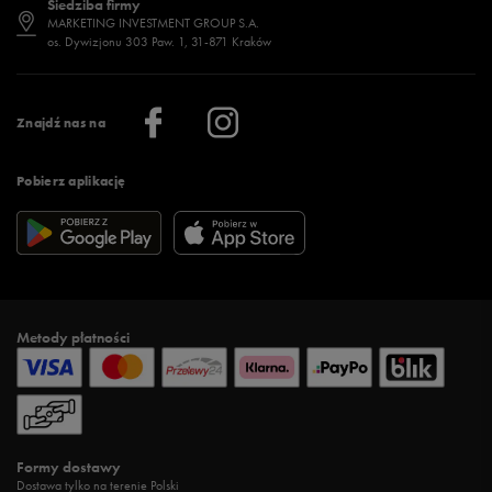
Siedziba firmy
Jak wybrać buty na zimę?
Stylizacje damskie
Sklepy stacjonarne
MARKETING INVESTMENT GROUP S.A.
os. Dywizjonu 303 Paw. 1, 31-871 Kraków
Więcej >
Klub 50 style
Regulamin sklepu 50 style
Praca
Regulamin aplikacji 50 style
Informacje o firmie
Więcej regulaminów >
Znajdź nas na
Pobierz aplikację
Metody płatności
Formy dostawy
Dostawa tylko na terenie Polski