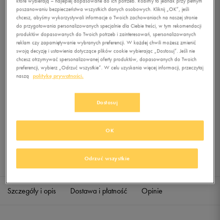
które wybierają – najlepiej dopasowane do ich potrzeb. Robimy to jednak przy pełnym
SHORT-EXP
poszanowaniu bezpieczeństwa wszystkich danych osobowych. Kliknij „OK”, jeśli
chcesz, abyśmy wykorzystywali informacje o Twoich zachowaniach na naszej stronie
do przygotowania personalizowanych specjalnie dla Ciebie treści, w tym rekomendacji
0.0
(
0
)
produktów dopasowanych do Twoich potrzeb i zainteresowań, spersonalizowanych
0
zł
z Vat
reklam czy zapamiętywanie wybranych preferencji. W każdej chwili możesz zmienić
swoją decyzję i ustawienia dotyczące plików cookie wybierając „Dostosuj”. Jeśli nie
+ 0 PKT W
KLUBIE 50 STYLE
chcesz otrzymywać spersonalizowanej oferty produktów, dopasowanych do Twoich
preferencji, wybierz „Odrzuć wszystkie”. W celu uzyskania więcej informacji, przeczytaj
naszą
politykę prywatności.
Produkt niedostępny
Dostosuj
Jeśli artykuł będzie ponownie dostępny, otrzymasz od nas powiadomienie.
OK
Wybierz rozmiar
Odrzuć wszystkie
Sprawdź dostępność w salonach
M
Powiadom o dostępności
Szczegóły i opis
Dostawa i płatność
Opinie
L
Powiadom o dostępności
XL
Powiadom o dostępności