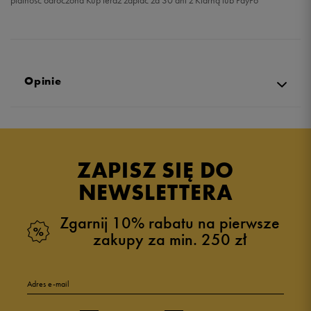
płatność odroczona Kup teraz zapłać za 30 dni z Klarną lub PayPo
Opinie
Produkt nie posiada recenzji
ZAPISZ SIĘ DO
NEWSLETTERA
Zgarnij 10% rabatu na pierwsze
zakupy za min. 250 zł
Adres e-mail