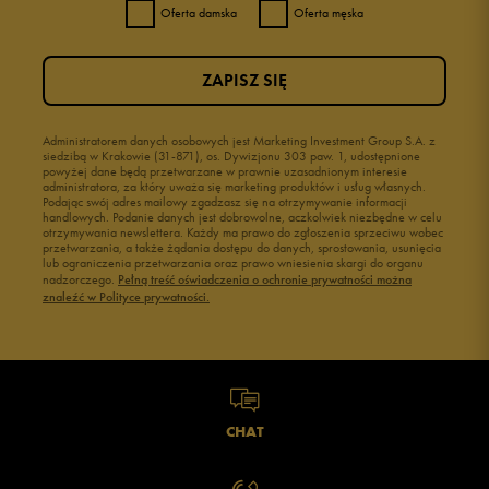
Oferta damska
Oferta męska
ZAPISZ SIĘ
Administratorem danych osobowych jest Marketing Investment Group S.A. z
siedzibą w Krakowie (31-871), os. Dywizjonu 303 paw. 1, udostępnione
powyżej dane będą przetwarzane w prawnie uzasadnionym interesie
administratora, za który uważa się marketing produktów i usług własnych.
Podając swój adres mailowy zgadzasz się na otrzymywanie informacji
handlowych. Podanie danych jest dobrowolne, aczkolwiek niezbędne w celu
otrzymywania newslettera. Każdy ma prawo do zgłoszenia sprzeciwu wobec
przetwarzania, a także żądania dostępu do danych, sprostowania, usunięcia
lub ograniczenia przetwarzania oraz prawo wniesienia skargi do organu
nadzorczego.
Pełną treść oświadczenia o ochronie prywatności można
znaleźć w Polityce prywatności.
CHAT