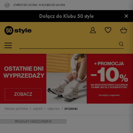
ZWROT DO 30 DNI. W KLUBIE DO 60 DNI.
×
Dołącz do Klubu 50 style
STRONA GŁÓWNA
MĘSKIE
UBRANIA
SPODENKI
PRODUKT NIEDOSTĘPNY