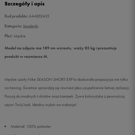
Szczegóły i opis
XXL
Powiadom o dostępności
Kod produktu:
644852435
Kategoria:
Spodenki
Płeć:
Męskie
Model na zdjęciu ma 189 cm wzrostu, waży 85 kg i prezentuje
produkt w rozmiarze M.
Męskie szorty Nike SEASON SHORT-EXP to doskonała propozycja nie tylko
na trening. Świetnie sprawdzą się również jako uzupełnienie letniej stylizacji.
Pasują do modnych t-shirtów oraz trampek. Żywa kolorystyka z pewnością
ożywi Twój look. Idealny wybór na wakacje!
Materiał: 100% poliester