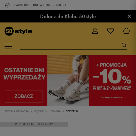
ZWROT DO 30 DNI. W KLUBIE DO 60 DNI.
×
Dołącz do Klubu 50 style
STRONA GŁÓWNA
MĘSKIE
UBRANIA
SPODENKI
PRODUKT NIEDOSTĘPNY