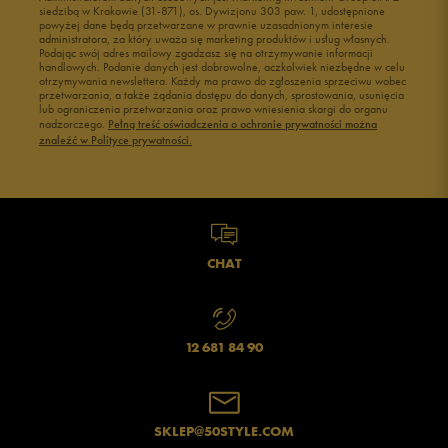
siedzibą w Krakowie (31-871), os. Dywizjonu 303 paw. 1, udostępnione
powyżej dane będą przetwarzane w prawnie uzasadnionym interesie
administratora, za który uważa się marketing produktów i usług własnych.
Podając swój adres mailowy zgadzasz się na otrzymywanie informacji
handlowych. Podanie danych jest dobrowolne, aczkolwiek niezbędne w celu
otrzymywania newslettera. Każdy ma prawo do zgłoszenia sprzeciwu wobec
przetwarzania, a także żądania dostępu do danych, sprostowania, usunięcia
lub ograniczenia przetwarzania oraz prawo wniesienia skargi do organu
nadzorczego.
Pełną treść oświadczenia o ochronie prywatności można
znaleźć w Polityce prywatności.
CHAT
12 681 84 90
SKLEP@50STYLE.COM