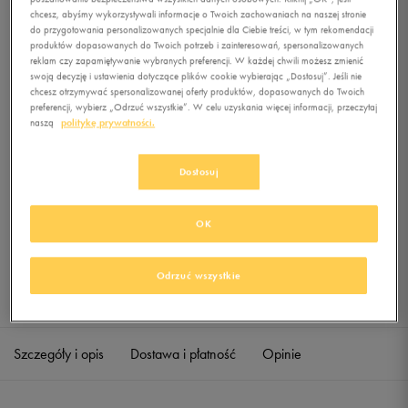
SWSH POLY
chcesz, abyśmy wykorzystywali informacje o Twoich zachowaniach na naszej stronie
do przygotowania personalizowanych specjalnie dla Ciebie treści, w tym rekomendacji
produktów dopasowanych do Twoich potrzeb i zainteresowań, spersonalizowanych
0.0
(
0
)
reklam czy zapamiętywanie wybranych preferencji. W każdej chwili możesz zmienić
0
zł
z Vat
swoją decyzję i ustawienia dotyczące plików cookie wybierając „Dostosuj”. Jeśli nie
chcesz otrzymywać spersonalizowanej oferty produktów, dopasowanych do Twoich
+ 0 PKT W
KLUBIE 50 STYLE
preferencji, wybierz „Odrzuć wszystkie”. W celu uzyskania więcej informacji, przeczytaj
naszą
politykę prywatności.
Dostosuj
Produkt niedostępny
Jeśli artykuł będzie ponownie dostępny, otrzymasz od nas powiadomienie.
OK
Wybierz rozmiar
Odrzuć wszystkie
Sprawdź dostępność w salonach
XS
Powiadom o dostępności
Szczegóły i opis
Dostawa i płatność
Opinie
S
Powiadom o dostępności
M
Powiadom o dostępności