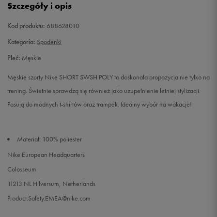
Szczegóły i opis
L
Powiadom o dostępności
Kod produktu:
688628010
Kategoria:
Spodenki
XL
Powiadom o dostępności
Płeć:
Męskie
XXL
Powiadom o dostępności
Męskie szorty Nike SHORT SWSH POLY to doskonała propozycja nie tylko na
trening. Świetnie sprawdzą się również jako uzupełnienie letniej stylizacji.
Pasują do modnych t-shirtów oraz trampek. Idealny wybór na wakacje!
Materiał: 100% poliester
Nike European Headquarters
Colosseum
11213 NL Hilversum, Netherlands
Product.Safety.EMEA@nike.com