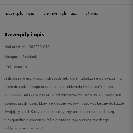
Szczegóły i opis
Dostawa i płatność
Opinie
XXS
Powiadom o dostępności
XS
Powiadom o dostępności
Szczegóły i opis
S
Powiadom o dostępności
Kod produktu:
883733-010
Kategoria:
Spodenki
M
Powiadom o dostępności
Płeć:
Damskie
L
Powiadom o dostępności
Jeśli poszukujesz wygodnych spodenek, które nadadzą się do ćwiczeń, a
także do codziennego noszenia, to oczekiwania Twoje spełni model
XL
Powiadom o dostępności
SPORTSWEAR GYM VINTAGE od renomowanej marki NIKE. Model ten
posiada prosty fason, który nie krępuje ruchów i pasować będzie do każdej
XXL
Powiadom o dostępności
Twojej stylizacji. Kieszonki oraz elastyczny pas dodatkowo podnoszą
funkcjonalność spodenek. Wybierz model wykonany z miękkiego i
oddychającego materiału.