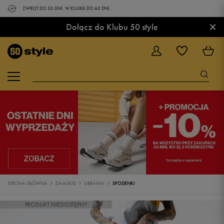
ZWROT DO 30 DNI. W KLUBIE DO 60 DNI.
×
Dołącz do Klubu 50 style
STRONA GŁÓWNA
DAMSKIE
UBRANIA
SPODENKI
PRODUKT NIEDOSTĘPNY