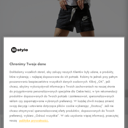
Chronimy Twoje dane
Dokładamy wszelkich starań, aby zakupy naszych Klientów były udane, a produkty,
które wybierają – najlepiej dopasowane do ich potrzeb. Robimy to jednak przy pełnym
poszanowaniu bezpieczeństwa wszystkich danych osobowych. Kliknij „OK”, jeśli
chcesz, abyśmy wykorzystywali informacje o Twoich zachowaniach na naszej stronie
do przygotowania personalizowanych specjalnie dla Ciebie treści, w tym rekomendacji
produktów dopasowanych do Twoich potrzeb i zainteresowań, spersonalizowanych
reklam czy zapamiętywanie wybranych preferencji. W każdej chwili możesz zmienić
swoją decyzję i ustawienia dotyczące plików cookie wybierając „Dostosuj”. Jeśli nie
1/4
chcesz otrzymywać spersonalizowanej oferty produktów, dopasowanych do Twoich
preferencji, wybierz „Odrzuć wszystkie”. W celu uzyskania więcej informacji, przeczytaj
naszą
politykę prywatności.