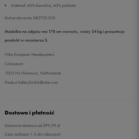
Materiał: 60% bawełna, 40% poliester
Kod producenta: 883733-010
Modelka na zdjęciu ma 178 cm wzrostu, waży 54 kg i prezentuje
produkt w rozmiarze S.
Nike European Headquarters
Colosseum
11213 NL Hilversum, Netherlands
Product.Safety.EMEA@nike.com
Dostawa i płatność
Darmowa dostawa od 299,99 zł
Czas realizacji 1-5 dni roboczych