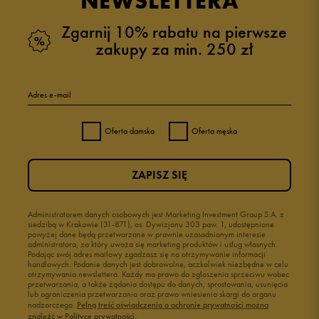
NEWSLETTERA
Zgarnij 10% rabatu na pierwsze
zakupy za min. 250 zł
Adres e-mail
Oferta damska
Oferta męska
ZAPISZ SIĘ
Administratorem danych osobowych jest Marketing Investment Group S.A. z
siedzibą w Krakowie (31-871), os. Dywizjonu 303 paw. 1, udostępnione
powyżej dane będą przetwarzane w prawnie uzasadnionym interesie
administratora, za który uważa się marketing produktów i usług własnych.
Podając swój adres mailowy zgadzasz się na otrzymywanie informacji
handlowych. Podanie danych jest dobrowolne, aczkolwiek niezbędne w celu
otrzymywania newslettera. Każdy ma prawo do zgłoszenia sprzeciwu wobec
przetwarzania, a także żądania dostępu do danych, sprostowania, usunięcia
lub ograniczenia przetwarzania oraz prawo wniesienia skargi do organu
nadzorczego.
Pełną treść oświadczenia o ochronie prywatności można
znaleźć w Polityce prywatności.