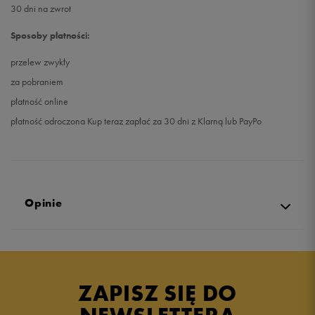
30 dni na zwrot
Sposoby płatności:
przelew zwykły
za pobraniem
płatność online
płatność odroczona Kup teraz zapłać za 30 dni z Klarną lub PayPo
Opinie
Produkt nie posiada recenzji
ZAPISZ SIĘ DO