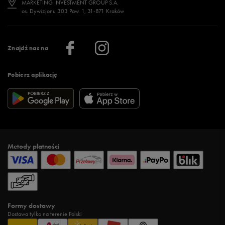
MARKETING INVESTMENT GROUP S.A.
os. Dywizjonu 303 Paw. 1, 31-871 Kraków
Więcej >
Klub 50 style
Regulamin sklepu 50 style
Praca
Regulamin aplikacji 50 style
Informacje o firmie
Więcej regulaminów >
Znajdź nas na
Pobierz aplikację
Metody płatności
Formy dostawy
Dostawa tylko na terenie Polski