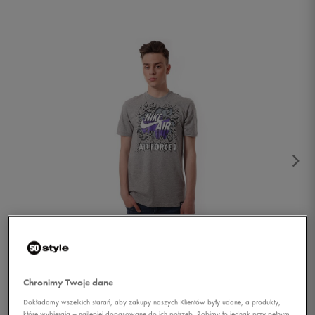
1/4
Chronimy Twoje dane
Dokładamy wszelkich starań, aby zakupy naszych Klientów były udane, a produkty,
które wybierają – najlepiej dopasowane do ich potrzeb. Robimy to jednak przy pełnym