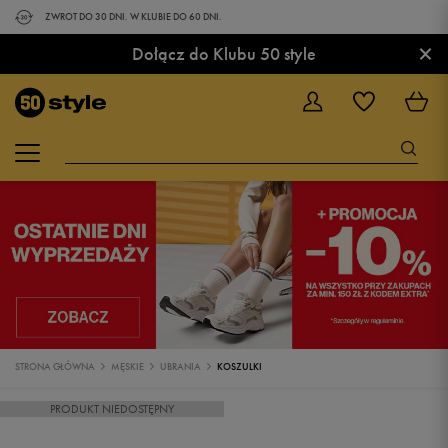
ZWROT DO 30 DNI. W KLUBIE DO 60 DNI.
×
Dołącz do Klubu 50 style
STRONA GŁÓWNA
MĘSKIE
UBRANIA
KOSZULKI
PRODUKT NIEDOSTĘPNY