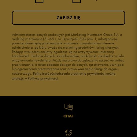
ZAPISZ SIĘ
Administratorem danych osobowych jest Marketing Investment Group S.A. z
siedzibą w Krakowie (31-871), os. Dywizjonu 303 paw. 1, udostępnione
powyżej dane będą przetwarzane w prawnie uzasadnionym interesie
administratora, za który uważa się marketing produktów i usług własnych.
Podając swój adres mailowy zgadzasz się na otrzymywanie informacji
handlowych. Podanie danych jest dobrowolne, aczkolwiek niezbędne w celu
otrzymywania newslettera. Każdy ma prawo do zgłoszenia sprzeciwu wobec
przetwarzania, a także żądania dostępu do danych, sprostowania, usunięcia
lub ograniczenia przetwarzania oraz prawo wniesienia skargi do organu
nadzorczego.
Pełną treść oświadczenia o ochronie prywatności można
znaleźć w Polityce prywatności.
CHAT