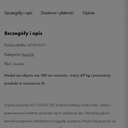
Szczegóły i opis
Dostawa i płatność
Opinie
M
Powiadom o dostępności
L
Powiadom o dostępności
Szczegóły i opis
XL
Powiadom o dostępności
Kod produktu:
611354063
Kategoria:
Koszulki
XXL
Powiadom o dostępności
Płeć:
Męskie
Model na zdjęciu ma 180 cm wzrostu, waży 69 kg i prezentuje
produkt w rozmiarze M.
Męska koszulka AF1 LOGO TEE z letniej kolekcji marki Nike. Lekka i
przewiewna świetnie sprawdzi się w cieplejsze dni. Wysokiej jakości
bawełna zapewni całodzienną wygodę noszenia. Prosty krój pozwoli na