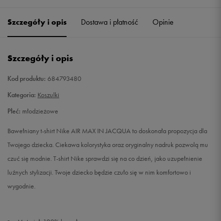
137-147
Powiadom o dostępności
Szczegóły i opis
Dostawa i płatność
Opinie
147-158
Powiadom o dostępności
Szczegóły i opis
158-170
Powiadom o dostępności
Kod produktu:
684793480
Kategoria:
Koszulki
Płeć:
młodzieżowe
Bawełniany t-shirt Nike AIR MAX IN JACQUA to doskonała propozycja dla
Twojego dziecka. Ciekawa kolorystyka oraz oryginalny nadruk pozwolą mu
czuć się modnie. T-shirt Nike sprawdzi się na co dzień, jako uzupełnienie
luźnych stylizacji. Twoje dziecko będzie czuło się w nim komfortowo i
wygodnie.