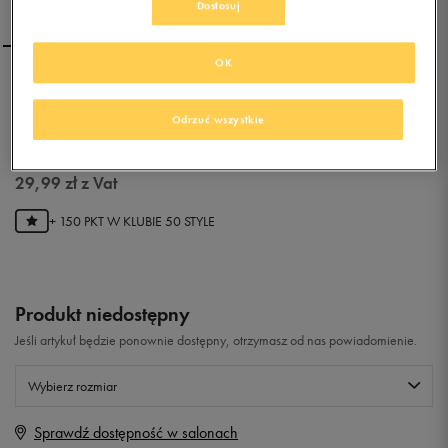
Dostosuj
OK
NIKE T-SHIRT AIR MAX IN
JACQUA
Odrzuć wszystkie
0.0
(
0
)
29,99
zł
z Vat
+ 150 PKT W
KLUBIE 50 STYLE
Produkt niedostępny
Jeśli artykuł będzie ponownie dostępny, otrzymasz od nas powiadomienie.
Wybierz rozmiar
Sprawdź dostępność w salonach
Rozmiary EU
Rozmiary US