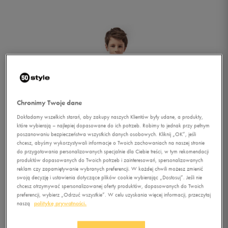
Chronimy Twoje dane
Dokładamy wszelkich starań, aby zakupy naszych Klientów były udane, a produkty,
które wybierają – najlepiej dopasowane do ich potrzeb. Robimy to jednak przy pełnym
poszanowaniu bezpieczeństwa wszystkich danych osobowych. Kliknij „OK”, jeśli
chcesz, abyśmy wykorzystywali informacje o Twoich zachowaniach na naszej stronie
do przygotowania personalizowanych specjalnie dla Ciebie treści, w tym rekomendacji
produktów dopasowanych do Twoich potrzeb i zainteresowań, spersonalizowanych
reklam czy zapamiętywanie wybranych preferencji. W każdej chwili możesz zmienić
swoją decyzję i ustawienia dotyczące plików cookie wybierając „Dostosuj”. Jeśli nie
chcesz otrzymywać spersonalizowanej oferty produktów, dopasowanych do Twoich
1/5
preferencji, wybierz „Odrzuć wszystkie”. W celu uzyskania więcej informacji, przeczytaj
naszą
politykę prywatności.