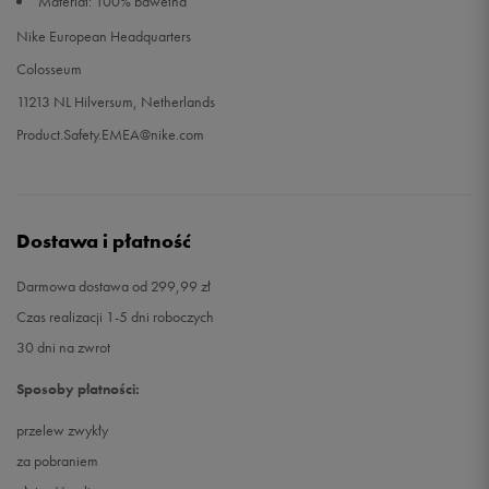
Materiał: 100% bawełna
Nike European Headquarters
Colosseum
11213 NL Hilversum, Netherlands
Product.Safety.EMEA@nike.com
Dostawa i płatność
Darmowa dostawa od 299,99 zł
Czas realizacji 1-5 dni roboczych
30 dni na zwrot
Sposoby płatności:
przelew zwykły
za pobraniem