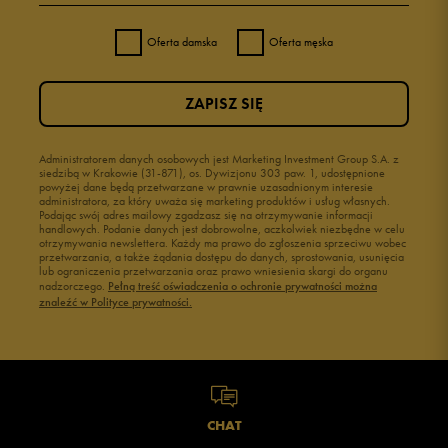
Oferta damska
Oferta męska
ZAPISZ SIĘ
Administratorem danych osobowych jest Marketing Investment Group S.A. z
siedzibą w Krakowie (31-871), os. Dywizjonu 303 paw. 1, udostępnione
powyżej dane będą przetwarzane w prawnie uzasadnionym interesie
administratora, za który uważa się marketing produktów i usług własnych.
Podając swój adres mailowy zgadzasz się na otrzymywanie informacji
handlowych. Podanie danych jest dobrowolne, aczkolwiek niezbędne w celu
otrzymywania newslettera. Każdy ma prawo do zgłoszenia sprzeciwu wobec
przetwarzania, a także żądania dostępu do danych, sprostowania, usunięcia
lub ograniczenia przetwarzania oraz prawo wniesienia skargi do organu
nadzorczego.
Pełną treść oświadczenia o ochronie prywatności można
znaleźć w Polityce prywatności.
CHAT