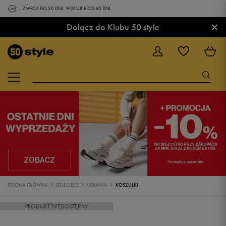
ZWROT DO 30 DNI. W KLUBIE DO 60 DNI.
×
Dołącz do Klubu 50 style
STRONA GŁÓWNA
DZIECIĘCE
UBRANIA
KOSZULKI
PRODUKT NIEDOSTĘPNY