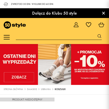
ZWROT DO 30 DNI. W KLUBIE DO 60 DNI.
×
Dołącz do Klubu 50 style
STRONA GŁÓWNA
DAMSKIE
UBRANIA
KOSZULKI
PRODUKT NIEDOSTĘPNY