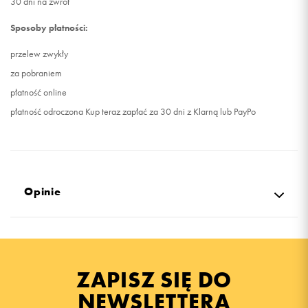
30 dni na zwrot
Sposoby płatności:
przelew zwykły
za pobraniem
płatność online
płatność odroczona Kup teraz zapłać za 30 dni z Klarną lub PayPo
Opinie
Produkt nie posiada recenzji
ZAPISZ SIĘ DO
NEWSLETTERA