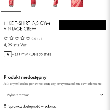
NIKE T-SHIRT L\S GYM
VINTAGE CREW
0.0
(
0
)
4,99
zł
z Vat
+ 25 PKT W
KLUBIE 50 STYLE
Produkt niedostępny
Jeśli artykuł będzie ponownie dostępny, otrzymasz od nas powiadomienie.
Wybierz rozmiar
Sprawdź dostępność w salonach
XS
Powiadom o dostępności