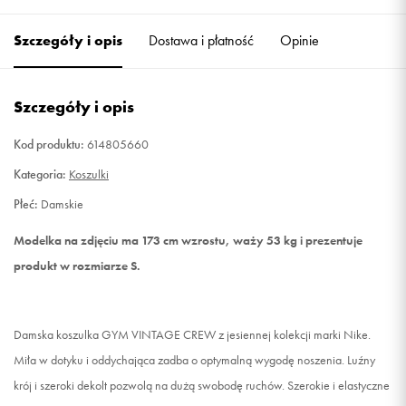
Szczegóły i opis
Dostawa i płatność
Opinie
S
Powiadom o dostępności
M
Powiadom o dostępności
Szczegóły i opis
L
Powiadom o dostępności
Kod produktu:
614805660
Kategoria:
Koszulki
Płeć:
Damskie
Modelka na zdjęciu ma 173 cm wzrostu, waży 53 kg i prezentuje
produkt w rozmiarze S.
Damska koszulka GYM VINTAGE CREW z jesiennej kolekcji marki Nike.
Miła w dotyku i oddychająca zadba o optymalną wygodę noszenia. Luźny
krój i szeroki dekolt pozwolą na dużą swobodę ruchów. Szerokie i elastyczne