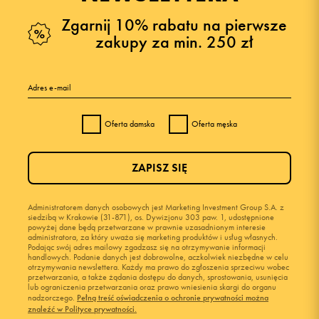
Zgarnij 10% rabatu na pierwsze
zakupy za min. 250 zł
Adres e-mail
Oferta damska
Oferta męska
ZAPISZ SIĘ
Administratorem danych osobowych jest Marketing Investment Group S.A. z
siedzibą w Krakowie (31-871), os. Dywizjonu 303 paw. 1, udostępnione
powyżej dane będą przetwarzane w prawnie uzasadnionym interesie
administratora, za który uważa się marketing produktów i usług własnych.
Podając swój adres mailowy zgadzasz się na otrzymywanie informacji
handlowych. Podanie danych jest dobrowolne, aczkolwiek niezbędne w celu
otrzymywania newslettera. Każdy ma prawo do zgłoszenia sprzeciwu wobec
przetwarzania, a także żądania dostępu do danych, sprostowania, usunięcia
lub ograniczenia przetwarzania oraz prawo wniesienia skargi do organu
nadzorczego.
Pełną treść oświadczenia o ochronie prywatności można
znaleźć w Polityce prywatności.