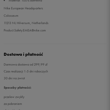
Materiał: 100% bawełna
Nike European Headquarters
Colosseum
11213 NL Hilversum, Netherlands
Product.Safety.EMEA@nike.com
Dostawa i płatność
Darmowa dostawa od 299,99 zł
Czas realizacji 1-5 dni roboczych
30 dni na zwrot
Sposoby płatności:
przelew zwykły
za pobraniem