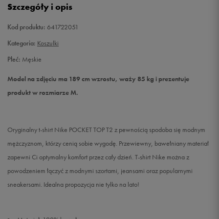
Szczegóły i opis
XXL
Powiadom o dostępności
Kod produktu:
641722051
Kategoria:
Koszulki
Płeć:
Męskie
Model na zdjęciu ma 189 cm wzrostu, waży 85 kg i prezentuje
produkt w rozmiarze M.
Oryginalny t-shirt Nike POCKET TOP T2 z pewnością spodoba się modnym
mężczyznom, którzy cenią sobie wygodę. Przewiewny, bawełniany materiał
zapewni Ci optymalny komfort przez cały dzień. T-shirt Nike można z
powodzeniem łączyć z modnymi szortami, jeansami oraz popularnymi
sneakersami. Idealna propozycja nie tylko na lato!