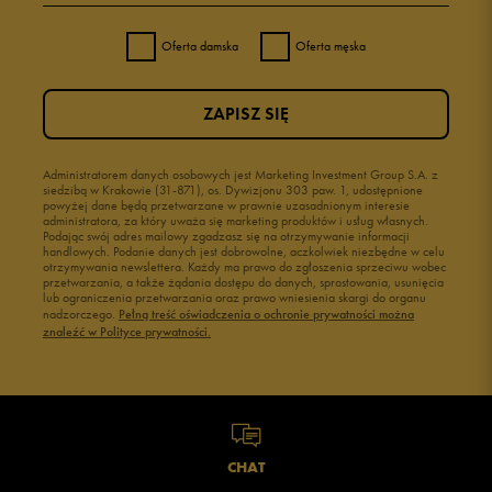
Oferta damska
Oferta męska
ZAPISZ SIĘ
Administratorem danych osobowych jest Marketing Investment Group S.A. z
siedzibą w Krakowie (31-871), os. Dywizjonu 303 paw. 1, udostępnione
powyżej dane będą przetwarzane w prawnie uzasadnionym interesie
administratora, za który uważa się marketing produktów i usług własnych.
Podając swój adres mailowy zgadzasz się na otrzymywanie informacji
handlowych. Podanie danych jest dobrowolne, aczkolwiek niezbędne w celu
otrzymywania newslettera. Każdy ma prawo do zgłoszenia sprzeciwu wobec
przetwarzania, a także żądania dostępu do danych, sprostowania, usunięcia
lub ograniczenia przetwarzania oraz prawo wniesienia skargi do organu
nadzorczego.
Pełną treść oświadczenia o ochronie prywatności można
znaleźć w Polityce prywatności.
CHAT