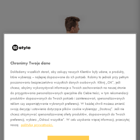
Chronimy Twoje dane
Dokładamy wszelkich starań, aby zakupy naszych Klientów były udane, a produkty,
które wybierają – najlepiej dopasowane do ich potrzeb. Robimy to jednak przy pełnym
poszanowaniu bezpieczeństwa wszystkich danych osobowych. Kliknij „OK”, jeśli
chcesz, abyśmy wykorzystywali informacje o Twoich zachowaniach na naszej stronie
1/1
do przygotowania personalizowanych specjalnie dla Ciebie treści, w tym rekomendacji
produktów dopasowanych do Twoich potrzeb i zainteresowań, spersonalizowanych
reklam czy zapamiętywanie wybranych preferencji. W każdej chwili możesz zmienić
swoją decyzję i ustawienia dotyczące plików cookie wybierając „Dostosuj”. Jeśli nie
chcesz otrzymywać spersonalizowanej oferty produktów, dopasowanych do Twoich
preferencji, wybierz „Odrzuć wszystkie”. W celu uzyskania więcej informacji, przeczytaj
naszą
politykę prywatności.
NIKE T-SHIRT POCKET TOP