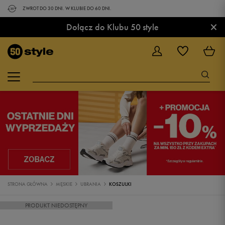
ZWROT DO 30 DNI. W KLUBIE DO 60 DNI.
×
Dołącz do Klubu 50 style
STRONA GŁÓWNA
MĘSKIE
UBRANIA
KOSZULKI
PRODUKT NIEDOSTĘPNY