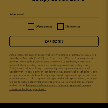
Adres e-mail
Oferta damska
Oferta męska
ZAPISZ SIĘ
Administratorem danych osobowych jest Marketing Investment Group S.A. z
siedzibą w Krakowie (31-871), os. Dywizjonu 303 paw. 1, udostępnione
powyżej dane będą przetwarzane w prawnie uzasadnionym interesie
administratora, za który uważa się marketing produktów i usług własnych.
Podając swój adres mailowy zgadzasz się na otrzymywanie informacji
handlowych. Podanie danych jest dobrowolne, aczkolwiek niezbędne w celu
otrzymywania newslettera. Każdy ma prawo do zgłoszenia sprzeciwu wobec
przetwarzania, a także żądania dostępu do danych, sprostowania, usunięcia
lub ograniczenia przetwarzania oraz prawo wniesienia skargi do organu
nadzorczego.
Pełną treść oświadczenia o ochronie prywatności można
znaleźć w Polityce prywatności.