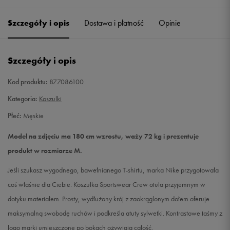
Szczegóły i opis
Dostawa i płatność
Opinie
L
Powiadom o dostępności
XL
Powiadom o dostępności
Szczegóły i opis
XXL
Powiadom o dostępności
Kod produktu:
877086100
Kategoria:
Koszulki
Płeć:
Męskie
Model na zdjęciu ma 180 cm wzrostu, waży 72 kg i prezentuje
produkt w rozmiarze M.
Jeśli szukasz wygodnego, bawełnianego T-shirtu, marka Nike przygotowała
coś właśnie dla Ciebie. Koszulka Sportswear Crew otula przyjemnym w
dotyku materiałem. Prosty, wydłużony krój z zaokrąglonym dołem oferuje
maksymalną swobodę ruchów i podkreśla atuty sylwetki. Kontrastowe taśmy z
logo marki umieszczone po bokach ożywiają całość.