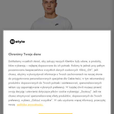
Chronimy Twoje dane
Dokładamy wszelkich starań, aby zakupy naszych Klientów były udane, a produkty,
które wybierają – najlepiej dopasowane do ich potrzeb. Robimy to jednak przy pełnym
poszanowaniu bezpieczeństwa wszystkich danych osobowych. Kliknij „OK”, jeśli
chcesz, abyśmy wykorzystywali informacje o Twoich zachowaniach na naszej stronie
do przygotowania personalizowanych specjalnie dla Ciebie treści, w tym rekomendacji
produktów dopasowanych do Twoich potrzeb i zainteresowań, spersonalizowanych
reklam czy zapamiętywanie wybranych preferencji. W każdej chwili możesz zmienić
swoją decyzję i ustawienia dotyczące plików cookie wybierając „Dostosuj”. Jeśli nie
chcesz otrzymywać spersonalizowanej oferty produktów, dopasowanych do Twoich
1/4
preferencji, wybierz „Odrzuć wszystkie”. W celu uzyskania więcej informacji, przeczytaj
naszą
politykę prywatności.