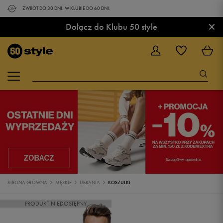
ZWROT DO 30 DNI. W KLUBIE DO 60 DNI.
×
Dołącz do Klubu 50 style
STRONA GŁÓWNA
MĘSKIE
UBRANIA
KOSZULKI
PRODUKT NIEDOSTĘPNY