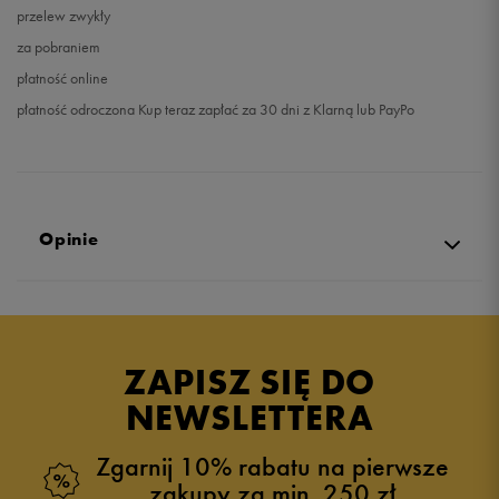
przelew zwykły
za pobraniem
płatność online
płatność odroczona Kup teraz zapłać za 30 dni z Klarną lub PayPo
Opinie
Produkt nie posiada recenzji
ZAPISZ SIĘ DO
NEWSLETTERA
Zgarnij 10% rabatu na pierwsze
zakupy za min. 250 zł