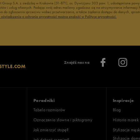
nt Group S.A. z siedzibą w Krakowie (31-871), os. Dywizjonu 303 paw. 1, udostępnione po
duktów i usług własnych. Podając swój adres mailowy zgadzasz się na otrzymywanie informacj
 do zgłoszenia sprzeciwu wobec przetwarzania, a także żądania dostępu do danych, sprost
ć oświadczenia o ochronie prywatności można znaleźć w Polityce prywatności.
Znajdź nas na
STYLE.COM
Poradniki
Inspiracje
Tabela rozmiarów
Blog
Oznaczenia słowne i piktogramy
Historia marek
Jak zmierzyć stopę?
Stylizacje męsk
Stylizacje dam
Jak dobrać rozmiar?