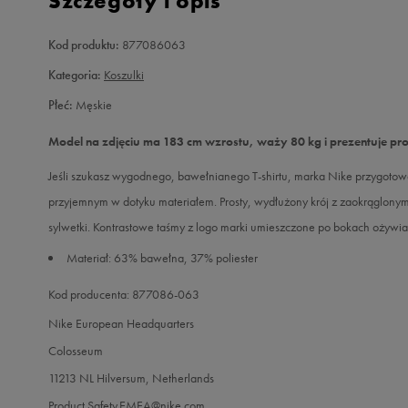
Szczegóły i opis
Kod produktu:
877086063
Kategoria:
Koszulki
Płeć:
Męskie
Model na zdjęciu ma 183 cm wzrostu, waży 80 kg i prezentuje pr
Jeśli szukasz wygodnego, bawełnianego T-shirtu, marka Nike przygotowa
przyjemnym w dotyku materiałem. Prosty, wydłużony krój z zaokrąglony
sylwetki. Kontrastowe taśmy z logo marki umieszczone po bokach ożywiaj
Materiał: 63% bawełna, 37% poliester
Kod producenta: 877086-063
Nike European Headquarters
Colosseum
11213 NL Hilversum, Netherlands
Product.Safety.EMEA@nike.com