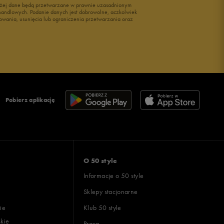
wyżej dane będą przetwarzane w prawnie uzasadnionym
i handlowych. Podanie danych jest dobrowolne, aczkolwiek
owania, usunięcia lub ograniczenia przetwarzania oraz
Pobierz aplikację
O 50 style
Informacje o 50 style
Sklepy stacjonarne
ie
Klub 50 style
skie
Praca