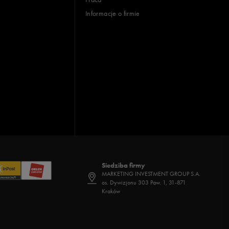
Informacje o firmie
Siedziba firmy
MARKETING INVESTMENT GROUP S.A.
os. Dywizjonu 303 Paw. 1, 31-871
Kraków