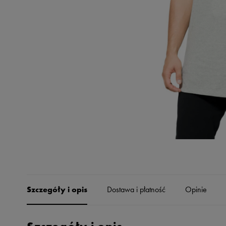
Skechers
Timberland
Umbro
Under Armour
Up8
U.S. Polo ASSN.
Vans
Szczegóły i opis
Dostawa i płatność
Opinie