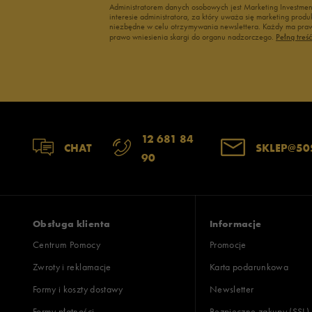
Administratorem danych osobowych jest Marketing Investme
interesie administratora, za który uważa się marketing pro
niezbędne w celu otrzymywania newslettera. Każdy ma prawo
prawo wniesienia skargi do organu nadzorczego.
Pełną treś
12 681 84
CHAT
SKLEP@50
90
Obsługa klienta
Informacje
Centrum Pomocy
Promocje
Zwroty i reklamacje
Karta podarunkowa
Formy i koszty dostawy
Newsletter
Formy płatności
Bezpieczne zakupy (SSL)