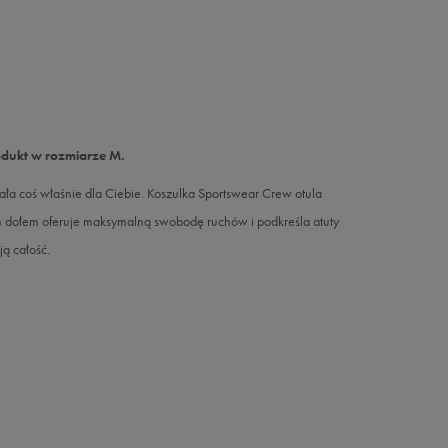
odukt w rozmiarze M.
ła coś właśnie dla Ciebie. Koszulka Sportswear Crew otula
m dołem oferuje maksymalną swobodę ruchów i podkreśla atuty
ą całość.