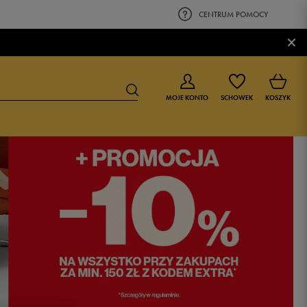
CENTRUM POMOCY
×
MOJE KONTO
SCHOWEK
KOSZYK
BUTY DLA CHŁOPCA
BUTY DLA DZIEWCZYNKI
0-4 lat
0-4 lat
4-8 lat
4-8 lat
9-16 lat
9-16 lat