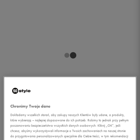
1/1
Chronimy Twoje dane
Dokładamy wszelkich starań, aby zakupy naszych Klientów były udane, a produkty,
które wybierają – najlepiej dopasowane do ich potrzeb. Robimy to jednak przy pełnym
poszanowaniu bezpieczeństwa wszystkich danych osobowych. Kliknij „OK”, jeśli
chcesz, abyśmy wykorzystywali informacje o Twoich zachowaniach na naszej stronie
NIKE T-SHIRT SS TEE
do przygotowania personalizowanych specjalnie dla Ciebie treści, w tym rekomendacji