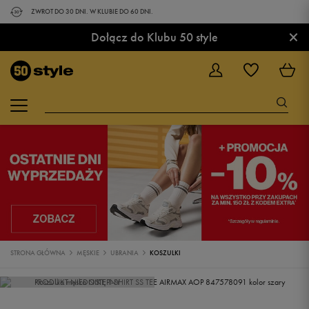
ZWROT DO 30 DNI. W KLUBIE DO 60 DNI.
×
Dołącz do Klubu 50 style
STRONA GŁÓWNA
MĘSKIE
UBRANIA
KOSZULKI
PRODUKT NIEDOSTĘPNY