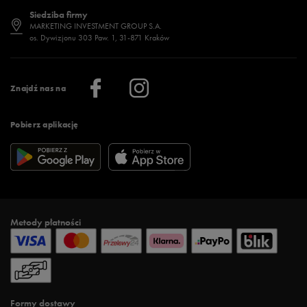
Dostępność
Jakie buty na siłownię wybrać?
Stylizacje męskie
Informacje o 50 style
Siedziba firmy
Jak wybrać buty na zimę?
Stylizacje damskie
Sklepy stacjonarne
MARKETING INVESTMENT GROUP S.A.
os. Dywizjonu 303 Paw. 1, 31-871 Kraków
Więcej >
Klub 50 style
Regulamin sklepu 50 style
Praca
Regulamin aplikacji 50 style
Informacje o firmie
Więcej regulaminów >
Znajdź nas na
Pobierz aplikację
Metody płatności
Formy dostawy