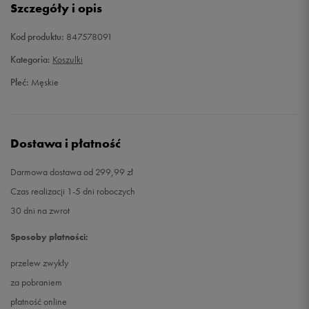
Szczegóły i opis
XXL
Powiadom o dostępności
Kod produktu:
847578091
Kategoria:
Koszulki
Płeć:
Męskie
Dostawa i płatność
Darmowa dostawa od 299,99 zł
Czas realizacji 1-5 dni roboczych
30 dni na zwrot
Sposoby płatności:
przelew zwykły
za pobraniem
płatność online