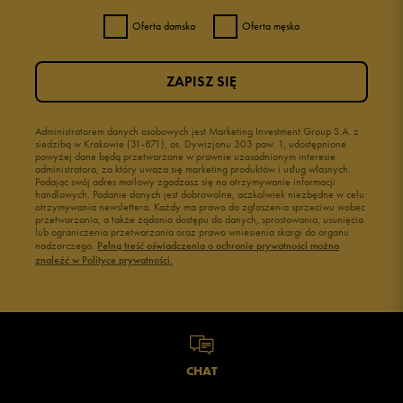
Oferta damska
Oferta męska
ZAPISZ SIĘ
Administratorem danych osobowych jest Marketing Investment Group S.A. z
siedzibą w Krakowie (31-871), os. Dywizjonu 303 paw. 1, udostępnione
powyżej dane będą przetwarzane w prawnie uzasadnionym interesie
administratora, za który uważa się marketing produktów i usług własnych.
Podając swój adres mailowy zgadzasz się na otrzymywanie informacji
handlowych. Podanie danych jest dobrowolne, aczkolwiek niezbędne w celu
otrzymywania newslettera. Każdy ma prawo do zgłoszenia sprzeciwu wobec
przetwarzania, a także żądania dostępu do danych, sprostowania, usunięcia
lub ograniczenia przetwarzania oraz prawo wniesienia skargi do organu
nadzorczego.
Pełną treść oświadczenia o ochronie prywatności można
znaleźć w Polityce prywatności.
CHAT