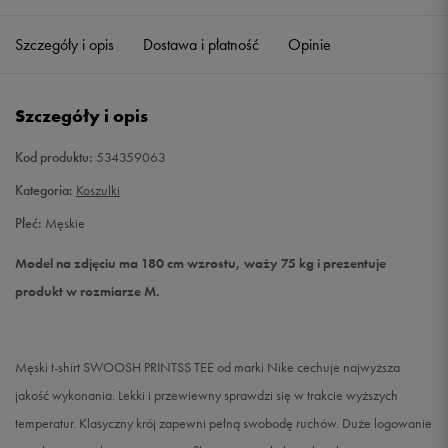
Szczegóły i opis
Dostawa i płatność
Opinie
M
Powiadom o dostępności
L
Powiadom o dostępności
Szczegóły i opis
XL
Powiadom o dostępności
Kod produktu:
534359063
Kategoria:
Koszulki
XXL
Powiadom o dostępności
Płeć:
Męskie
Model na zdjęciu ma 180 cm wzrostu, waży 75 kg i prezentuje
produkt w rozmiarze M.
Męski t-shirt SWOOSH PRINTSS TEE od marki Nike cechuje najwyższa
jakość wykonania. Lekki i przewiewny sprawdzi się w trakcie wyższych
temperatur. Klasyczny krój zapewni pełną swobodę ruchów. Duże logowanie