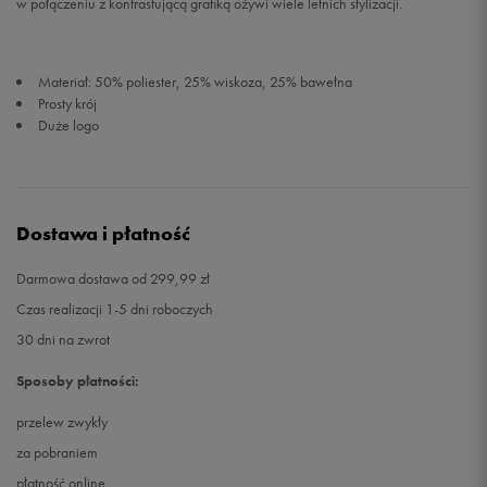
w połączeniu z kontrastującą grafiką ożywi wiele letnich stylizacji.
Materiał: 50% poliester, 25% wiskoza, 25% bawełna
Prosty krój
Duże logo
Dostawa i płatność
Darmowa dostawa od 299,99 zł
Czas realizacji 1-5 dni roboczych
30 dni na zwrot
Sposoby płatności:
przelew zwykły
za pobraniem
płatność online