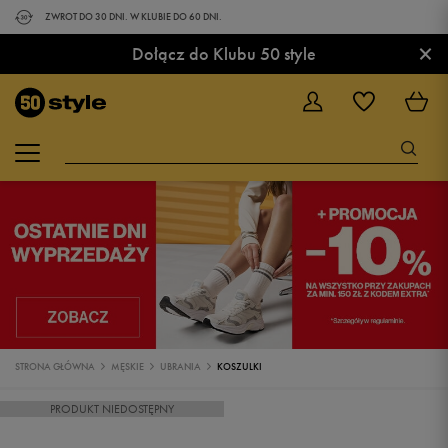
ZWROT DO 30 DNI. W KLUBIE DO 60 DNI.
×
Dołącz do Klubu 50 style
STRONA GŁÓWNA
MĘSKIE
UBRANIA
KOSZULKI
PRODUKT NIEDOSTĘPNY