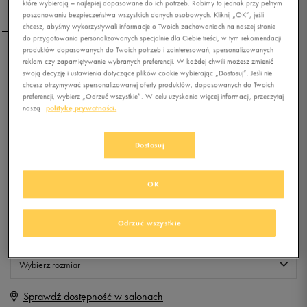
które wybierają – najlepiej dopasowane do ich potrzeb. Robimy to jednak przy pełnym
poszanowaniu bezpieczeństwa wszystkich danych osobowych. Kliknij „OK”, jeśli
chcesz, abyśmy wykorzystywali informacje o Twoich zachowaniach na naszej stronie
do przygotowania personalizowanych specjalnie dla Ciebie treści, w tym rekomendacji
produktów dopasowanych do Twoich potrzeb i zainteresowań, spersonalizowanych
NIKE T-SHIRT SWOOSH
reklam czy zapamiętywanie wybranych preferencji. W każdej chwili możesz zmienić
swoją decyzję i ustawienia dotyczące plików cookie wybierając „Dostosuj”. Jeśli nie
PRINT SS TEE
chcesz otrzymywać spersonalizowanej oferty produktów, dopasowanych do Twoich
preferencji, wybierz „Odrzuć wszystkie”. W celu uzyskania więcej informacji, przeczytaj
0.0
naszą
politykę prywatności.
(
0
)
0
zł
z Vat
Dostosuj
+ 0 PKT W
KLUBIE 50 STYLE
OK
Produkt niedostępny
Odrzuć wszystkie
Jeśli artykuł będzie ponownie dostępny, otrzymasz od nas powiadomienie.
Wybierz rozmiar
Sprawdź dostępność w salonach
S
Powiadom o dostępności