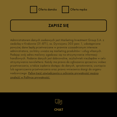
Oferta damska
Oferta męska
ZAPISZ SIĘ
Administratorem danych osobowych jest Marketing Investment Group S.A. z
siedzibą w Krakowie (31-871), os. Dywizjonu 303 paw. 1, udostępnione
powyżej dane będą przetwarzane w prawnie uzasadnionym interesie
administratora, za który uważa się marketing produktów i usług własnych.
Podając swój adres mailowy zgadzasz się na otrzymywanie informacji
handlowych. Podanie danych jest dobrowolne, aczkolwiek niezbędne w celu
otrzymywania newslettera. Każdy ma prawo do zgłoszenia sprzeciwu wobec
przetwarzania, a także żądania dostępu do danych, sprostowania, usunięcia
lub ograniczenia przetwarzania oraz prawo wniesienia skargi do organu
nadzorczego.
Pełną treść oświadczenia o ochronie prywatności można
znaleźć w Polityce prywatności.
CHAT