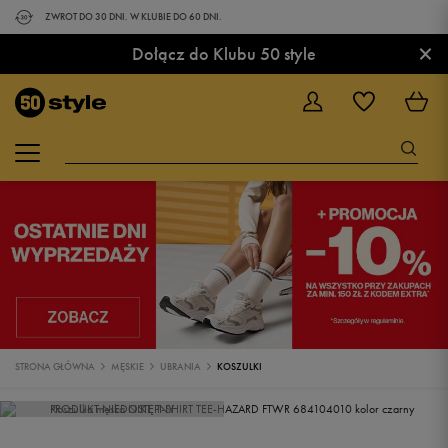
ZWROT DO 30 DNI. W KLUBIE DO 60 DNI.
×
Dołącz do Klubu 50 style
STRONA GŁÓWNA
MĘSKIE
UBRANIA
KOSZULKI
PRODUKT NIEDOSTĘPNY