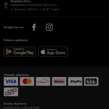
Siedziba firmy
Jak wybrać buty na zimę?
Stylizacje damskie
Sklepy stacjonarne
MARKETING INVESTMENT GROUP S.A.
os. Dywizjonu 303 Paw. 1, 31-871 Kraków
Więcej >
Klub 50 style
Regulamin sklepu 50 style
Praca
Regulamin aplikacji 50 style
Informacje o firmie
Więcej regulaminów >
Znajdź nas na
Pobierz aplikację
Metody płatności
Formy dostawy
Dostawa tylko na terenie Polski