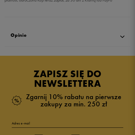
płatność odroczona Kup teraz zapłać za 30 dni z Klarną lub PayPo
Opinie
Produkt nie posiada recenzji
ZAPISZ SIĘ DO
NEWSLETTERA
Zgarnij 10% rabatu na pierwsze
zakupy za min. 250 zł
Adres e-mail