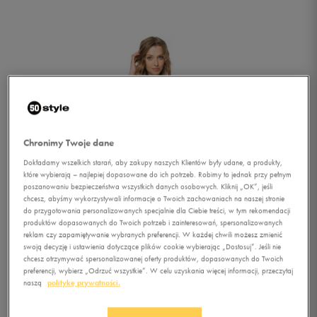
Chronimy Twoje dane
Dokładamy wszelkich starań, aby zakupy naszych Klientów były udane, a produkty,
które wybierają – najlepiej dopasowane do ich potrzeb. Robimy to jednak przy pełnym
poszanowaniu bezpieczeństwa wszystkich danych osobowych. Kliknij „OK”, jeśli
chcesz, abyśmy wykorzystywali informacje o Twoich zachowaniach na naszej stronie
do przygotowania personalizowanych specjalnie dla Ciebie treści, w tym rekomendacji
produktów dopasowanych do Twoich potrzeb i zainteresowań, spersonalizowanych
reklam czy zapamiętywanie wybranych preferencji. W każdej chwili możesz zmienić
swoją decyzję i ustawienia dotyczące plików cookie wybierając „Dostosuj”. Jeśli nie
chcesz otrzymywać spersonalizowanej oferty produktów, dopasowanych do Twoich
1/2
preferencji, wybierz „Odrzuć wszystkie”. W celu uzyskania więcej informacji, przeczytaj
naszą
politykę prywatności.