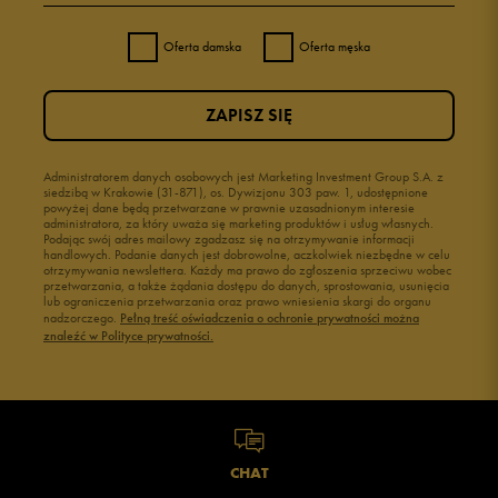
Oferta damska
Oferta męska
ZAPISZ SIĘ
Administratorem danych osobowych jest Marketing Investment Group S.A. z
siedzibą w Krakowie (31-871), os. Dywizjonu 303 paw. 1, udostępnione
powyżej dane będą przetwarzane w prawnie uzasadnionym interesie
administratora, za który uważa się marketing produktów i usług własnych.
Podając swój adres mailowy zgadzasz się na otrzymywanie informacji
handlowych. Podanie danych jest dobrowolne, aczkolwiek niezbędne w celu
otrzymywania newslettera. Każdy ma prawo do zgłoszenia sprzeciwu wobec
przetwarzania, a także żądania dostępu do danych, sprostowania, usunięcia
lub ograniczenia przetwarzania oraz prawo wniesienia skargi do organu
nadzorczego.
Pełną treść oświadczenia o ochronie prywatności można
znaleźć w Polityce prywatności.
CHAT