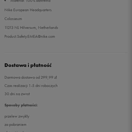
Materiał: 100% bawełna
Nike European Headquarters
Colosseum
11213 NL Hilversum, Netherlands
Product.Safety.EMEA@nike.com
Dostawa i płatność
Darmowa dostawa od 299,99 zł
Czas realizacji 1-5 dni roboczych
30 dni na zwrot
Sposoby płatności:
przelew zwykły
za pobraniem