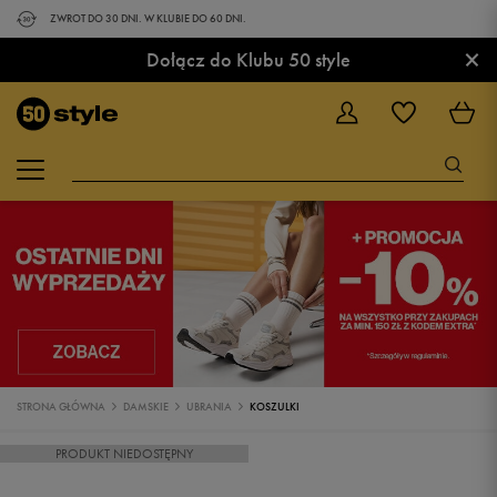
ZWROT DO 30 DNI. W KLUBIE DO 60 DNI.
×
Dołącz do Klubu 50 style
STRONA GŁÓWNA
DAMSKIE
UBRANIA
KOSZULKI
PRODUKT NIEDOSTĘPNY