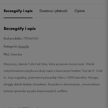
Szczegóły i opis
Dostawa i płatność
Opinie
S
Powiadom o dostępności
M
Powiadom o dostępności
Szczegóły i opis
L
Powiadom o dostępności
Kod produktu:
729461100
Kategoria:
Koszulki
Płeć:
Damskie
Klasyczny, damski T-shirt od Nike, który po prostu musisz mieć. Wzrok
natychmiastowo przykuwa duży napis z ikonicznym hasłem "Just do it". Zrób
to - kup wygodną, przewiewną koszulkę Nike z 100% bawełny. Wycięty,
okrągły dekolt dodaje charakteru. Koszulka w stonowanym, uniwersalnym
kolorze sprawdzi się jako baza miejskich outfitów.