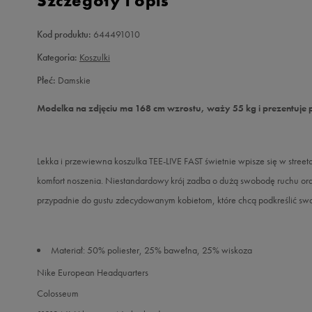
Szczegóły i opis
Kod produktu:
644491010
Kategoria:
Koszulki
Płeć:
Damskie
Modelka na zdjęciu ma 168 cm wzrostu, waży 55 kg i prezentuje 
Lekka i przewiewna koszulka TEE-LIVE FAST świetnie wpisze się w stree
komfort noszenia. Niestandardowy krój zadba o dużą swobodę ruchu oraz 
przypadnie do gustu zdecydowanym kobietom, które chcą podkreślić swo
Materiał: 50% poliester, 25% bawełna, 25% wiskoza
Nike European Headquarters
Colosseum