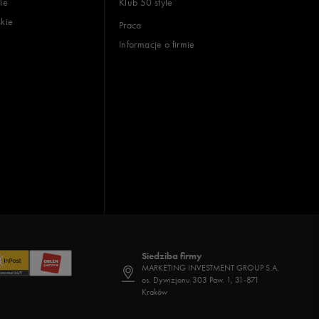
ie
Klub 50 style
skie
Praca
Informacje o firmie
Siedziba firmy
MARKETING INVESTMENT GROUP S.A.
os. Dywizjonu 303 Paw. 1, 31-871
Kraków