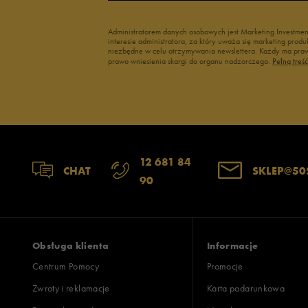
Administratorem danych osobowych jest Marketing Investme
interesie administratora, za który uważa się marketing pro
niezbędne w celu otrzymywania newslettera. Każdy ma prawo
prawo wniesienia skargi do organu nadzorczego.
Pełną treś
12 681 84
CHAT
SKLEP@50
90
Obsługa klienta
Informacje
Centrum Pomocy
Promocje
Zwroty i reklamacje
Karta podarunkowa