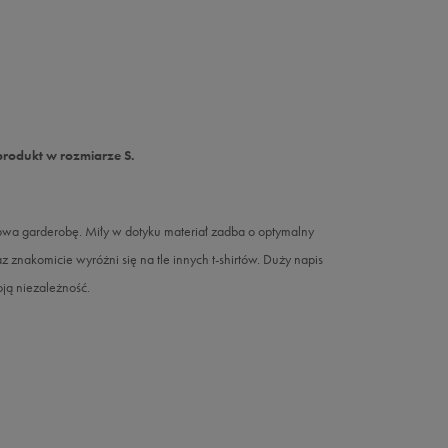
produkt w rozmiarze S.
towa garderobę. Miły w dotyku materiał zadba o optymalny
znakomicie wyróżni się na tle innych t-shirtów. Duży napis
ją niezależność.