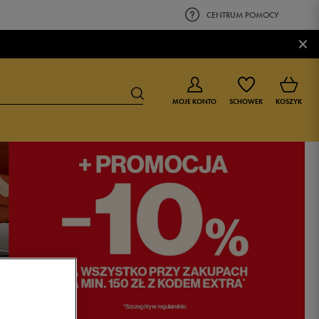
CENTRUM POMOCY
×
MOJE KONTO
SCHOWEK
KOSZYK
BUTY DLA CHŁOPCA
BUTY DLA DZIEWCZYNKI
0-4 lat
0-4 lat
4-8 lat
4-8 lat
9-16 lat
9-16 lat