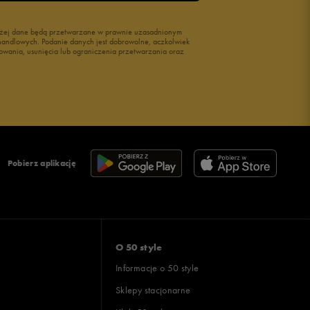
wyżej dane będą przetwarzane w prawnie uzasadnionym
i handlowych. Podanie danych jest dobrowolne, aczkolwiek
owania, usunięcia lub ograniczenia przetwarzania oraz
Pobierz aplikację
O 50 style
Informacje o 50 style
Sklepy stacjonarne