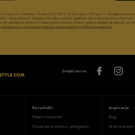
nt Group S.A. z siedzibą w Krakowie (31-871), os. Dywizjonu 303 paw. 1, udostępnione po
duktów i usług własnych. Podając swój adres mailowy zgadzasz się na otrzymywanie informacj
 do zgłoszenia sprzeciwu wobec przetwarzania, a także żądania dostępu do danych, sprost
ć oświadczenia o ochronie prywatności można znaleźć w Polityce prywatności.
Znajdź nas na
STYLE.COM
Poradniki
Inspiracje
Tabela rozmiarów
Blog
Oznaczenia słowne i piktogramy
Historia marek