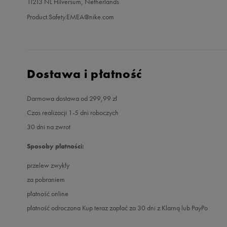
11213 NL Hilversum, Netherlands
Product.Safety.EMEA@nike.com
Dostawa i płatność
Darmowa dostawa od 299,99 zł
Czas realizacji 1-5 dni roboczych
30 dni na zwrot
Sposoby płatności:
przelew zwykły
za pobraniem
płatność online
płatność odroczona Kup teraz zapłać za 30 dni z Klarną lub PayPo