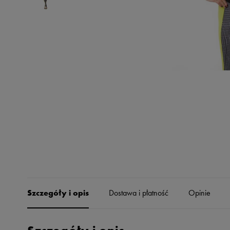
Skechers
Timberland
Umbro
Under Armour
Up8
U.S. Polo ASSN.
Vans
Szczegóły i opis
Dostawa i płatność
Opinie