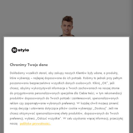
Chronimy Twoje dane
Dokładamy wszelkich starań, aby zakupy naszych Klientów były udane, a produkty,
które wybierają – najlepiej dopasowane do ich potrzeb. Robimy to jednak przy pełnym
poszanowaniu bezpieczeństwa wszystkich danych osobowych. Kliknij „OK”, jeśli
chcesz, abyśmy wykorzystywali informacje o Twoich zachowaniach na naszej stronie
do przygotowania personalizowanych specjalnie dla Ciebie treści, w tym rekomendacji
produktów dopasowanych do Twoich potrzeb i zainteresowań, spersonalizowanych
reklam czy zapamiętywanie wybranych preferencji. W każdej chwili możesz zmienić
swoją decyzję i ustawienia dotyczące plików cookie wybierając „Dostosuj”. Jeśli nie
1/5
chcesz otrzymywać spersonalizowanej oferty produktów, dopasowanych do Twoich
preferencji, wybierz „Odrzuć wszystkie”. W celu uzyskania więcej informacji, przeczytaj
naszą
politykę prywatności.