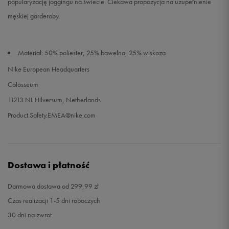
popularyzację joggingu na świecie. Ciekawa propozycja na uzupełnienie
męskiej garderoby.
Materiał: 50% poliester, 25% bawełna, 25% wiskoza
Nike European Headquarters
Colosseum
11213 NL Hilversum, Netherlands
Product.Safety.EMEA@nike.com
Dostawa i płatność
Darmowa dostawa od 299,99 zł
Czas realizacji 1-5 dni roboczych
30 dni na zwrot