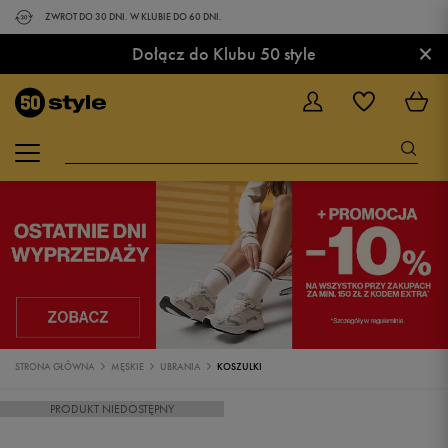
ZWROT DO 30 DNI. W KLUBIE DO 60 DNI.
×
Dołącz do Klubu 50 style
STRONA GŁÓWNA
MĘSKIE
UBRANIA
KOSZULKI
PRODUKT NIEDOSTĘPNY