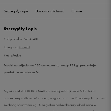
Szczegóły i opis
Dostawa i płatność
Opinie
M
Powiadom o dostępności
L
Powiadom o dostępności
Szczegóły i opis
XL
Powiadom o dostępności
Kod produktu:
620474010
Kategoria:
Koszulki
XXL
Powiadom o dostępności
Płeć:
Męskie
Model na zdjęciu ma 183 cm wzrostu, waży 73 kg i prezentuje
produkt w rozmiarze M.
Męski t-shirt RU GLOBEY MAX z jesiennej kolekcji marki Nike. Lekki i
przewiewny zadba o całodzienną wygodę noszenia. Prosty krój oferuje duża
swobodę poruszania się. Duża grafika podkreśla duży wkład marki w