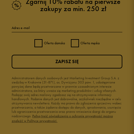
Zgarnij 10% rabatu na pierwsze
zakupy za min. 250 zł
Adres e-mail
Oferta damska
Oferta męska
ZAPISZ SIĘ
Administratorem danych osobowych jest Marketing Investment Group S.A. z
siedzibą w Krakowie (31-871), os. Dywizjonu 303 paw. 1, udostępnione
powyżej dane będą przetwarzane w prawnie uzasadnionym interesie
administratora, za który uważa się marketing produktów i usług własnych.
Podając swój adres mailowy zgadzasz się na otrzymywanie informacji
handlowych. Podanie danych jest dobrowolne, aczkolwiek niezbędne w celu
otrzymywania newslettera. Każdy ma prawo do zgłoszenia sprzeciwu wobec
przetwarzania, a także żądania dostępu do danych, sprostowania, usunięcia
lub ograniczenia przetwarzania oraz prawo wniesienia skargi do organu
nadzorczego.
Pełną treść oświadczenia o ochronie prywatności można
znaleźć w Polityce prywatności.