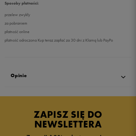
Sposoby płatności:
przelew zwykły
za pobraniem
płatność online
płatność odroczona Kup teraz zapłać za 30 dni z Klarną lub PayPo
Opinie
Produkt nie posiada recenzji
ZAPISZ SIĘ DO
NEWSLETTERA