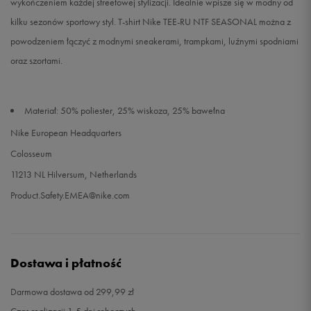
wykończeniem każdej streetowej stylizacji. Idealnie wpisze się w modny od
kilku sezonów sportowy styl. T-shirt Nike TEE-RU NTF SEASONAL można z
powodzeniem łączyć z modnymi sneakerami, trampkami, luźnymi spodniami
oraz szortami.
Materiał: 50% poliester, 25% wiskoza, 25% bawełna
Nike European Headquarters
Colosseum
11213 NL Hilversum, Netherlands
Product.Safety.EMEA@nike.com
Dostawa i płatność
Darmowa dostawa od 299,99 zł