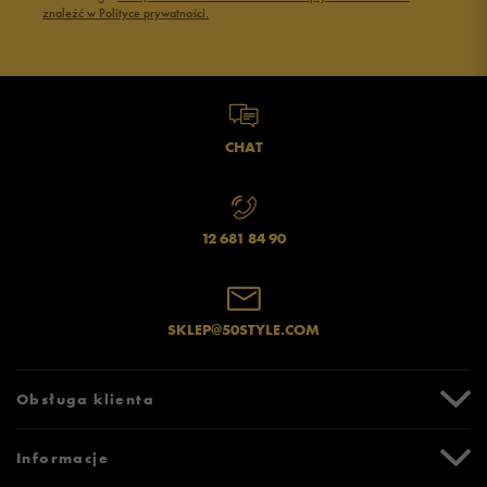
znaleźć w Polityce prywatności.
CHAT
12 681 84 90
SKLEP@50STYLE.COM
Obsługa klienta
Centrum Pomocy
Informacje
Zwroty i reklamacje