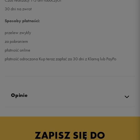
Czas realizacji 1-5 dni roboczych
30 dni na zwrot
Sposoby płatności:
przelew zwykły
za pobraniem
płatność online
płatność odroczona Kup teraz zapłać za 30 dni z Klarną lub PayPo
Opinie
Produkt nie posiada recenzji
ZAPISZ SIĘ DO