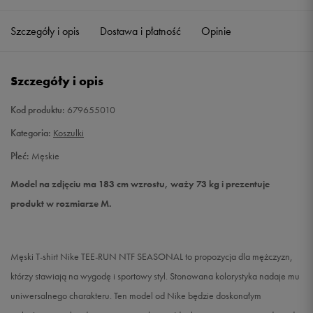
Szczegóły i opis
Dostawa i płatność
Opinie
L
Powiadom o dostępności
XL
Powiadom o dostępności
Szczegóły i opis
XXL
Powiadom o dostępności
Kod produktu:
679655010
Kategoria:
Koszulki
Płeć:
Męskie
Model na zdjęciu ma 183 cm wzrostu, waży 73 kg i prezentuje
produkt w rozmiarze M.
Męski T-shirt Nike TEE-RUN NTF SEASONAL to propozycja dla mężczyzn,
którzy stawiają na wygodę i sportowy styl. Stonowana kolorystyka nadaje mu
uniwersalnego charakteru. Ten model od Nike będzie doskonałym