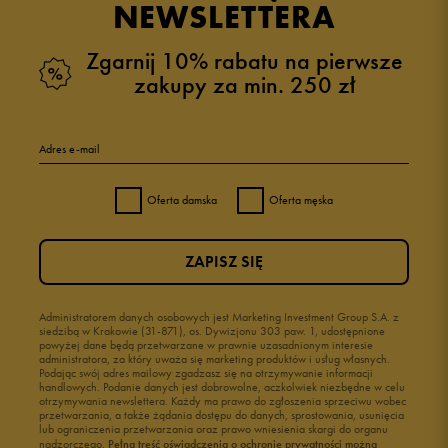
NEWSLETTERA
Zgarnij 10% rabatu na pierwsze
zakupy za min. 250 zł
Adres e-mail
Oferta damska
Oferta męska
ZAPISZ SIĘ
Administratorem danych osobowych jest Marketing Investment Group S.A. z
siedzibą w Krakowie (31-871), os. Dywizjonu 303 paw. 1, udostępnione
powyżej dane będą przetwarzane w prawnie uzasadnionym interesie
administratora, za który uważa się marketing produktów i usług własnych.
Podając swój adres mailowy zgadzasz się na otrzymywanie informacji
handlowych. Podanie danych jest dobrowolne, aczkolwiek niezbędne w celu
otrzymywania newslettera. Każdy ma prawo do zgłoszenia sprzeciwu wobec
przetwarzania, a także żądania dostępu do danych, sprostowania, usunięcia
lub ograniczenia przetwarzania oraz prawo wniesienia skargi do organu
nadzorczego.
Pełną treść oświadczenia o ochronie prywatności można