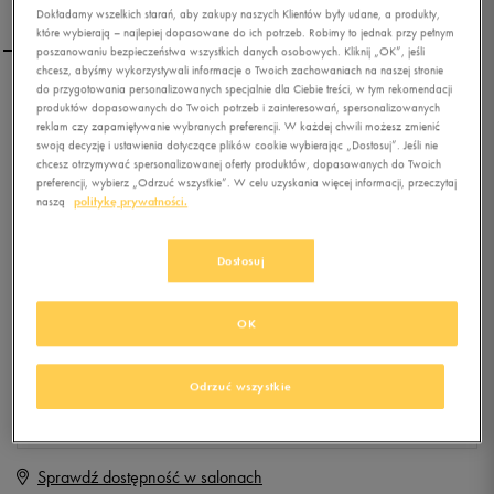
Dokładamy wszelkich starań, aby zakupy naszych Klientów były udane, a produkty,
które wybierają – najlepiej dopasowane do ich potrzeb. Robimy to jednak przy pełnym
poszanowaniu bezpieczeństwa wszystkich danych osobowych. Kliknij „OK”, jeśli
chcesz, abyśmy wykorzystywali informacje o Twoich zachowaniach na naszej stronie
do przygotowania personalizowanych specjalnie dla Ciebie treści, w tym rekomendacji
NIKE T-SHIRT TEE-RU NTF
produktów dopasowanych do Twoich potrzeb i zainteresowań, spersonalizowanych
SEASONAL
reklam czy zapamiętywanie wybranych preferencji. W każdej chwili możesz zmienić
swoją decyzję i ustawienia dotyczące plików cookie wybierając „Dostosuj”. Jeśli nie
chcesz otrzymywać spersonalizowanej oferty produktów, dopasowanych do Twoich
0.0
(
0
)
preferencji, wybierz „Odrzuć wszystkie”. W celu uzyskania więcej informacji, przeczytaj
29,99
zł
z Vat
naszą
politykę prywatności.
+ 150 PKT W
KLUBIE 50 STYLE
Dostosuj
OK
Produkt niedostępny
Jeśli artykuł będzie ponownie dostępny, otrzymasz od nas powiadomienie.
Odrzuć wszystkie
Wybierz rozmiar
Sprawdź dostępność w salonach
M
Powiadom o dostępności