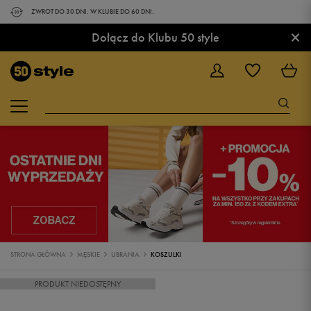
ZWROT DO 30 DNI. W KLUBIE DO 60 DNI.
×
Dołącz do Klubu 50 style
STRONA GŁÓWNA
MĘSKIE
UBRANIA
KOSZULKI
PRODUKT NIEDOSTĘPNY