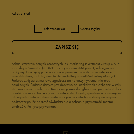
Adres e-mail
Oferta damska
Oferta męska
ZAPISZ SIĘ
Administratorem danych osobowych jest Marketing Investment Group S.A. z
siedzibą w Krakowie (31-871), os. Dywizjonu 303 paw. 1, udostępnione
powyżej dane będą przetwarzane w prawnie uzasadnionym interesie
administratora, za który uważa się marketing produktów i usług własnych.
Podając swój adres mailowy zgadzasz się na otrzymywanie informacji
handlowych. Podanie danych jest dobrowolne, aczkolwiek niezbędne w celu
otrzymywania newslettera. Każdy ma prawo do zgłoszenia sprzeciwu wobec
przetwarzania, a także żądania dostępu do danych, sprostowania, usunięcia
lub ograniczenia przetwarzania oraz prawo wniesienia skargi do organu
nadzorczego.
Pełną treść oświadczenia o ochronie prywatności można
znaleźć w Polityce prywatności.