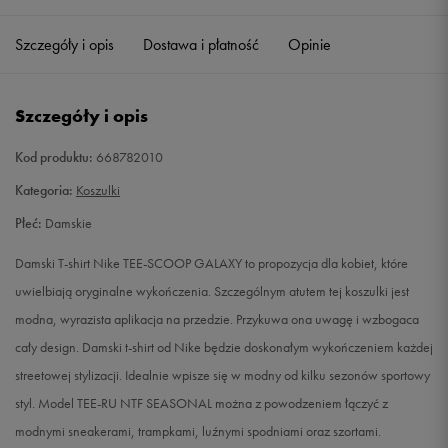
Szczegóły i opis
Dostawa i płatność
Opinie
S
Powiadom o dostępności
M
Powiadom o dostępności
Szczegóły i opis
L
Powiadom o dostępności
Kod produktu:
668782010
Kategoria:
Koszulki
Płeć:
Damskie
Damski T-shirt Nike TEE-SCOOP GALAXY to propozycja dla kobiet, które
uwielbiają oryginalne wykończenia. Szczególnym atutem tej koszulki jest
modna, wyrazista aplikacja na przedzie. Przykuwa ona uwagę i wzbogaca
cały design. Damski t-shirt od Nike będzie doskonałym wykończeniem każdej
streetowej stylizacji. Idealnie wpisze się w modny od kilku sezonów sportowy
styl. Model TEE-RU NTF SEASONAL można z powodzeniem łączyć z
modnymi sneakerami, trampkami, luźnymi spodniami oraz szortami.