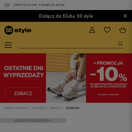
ZWROT DO 30 DNI. W KLUBIE DO 60 DNI.
×
Dołącz do Klubu 50 style
STRONA GŁÓWNA
DAMSKIE
UBRANIA
KOSZULKI
PRODUKT NIEDOSTĘPNY