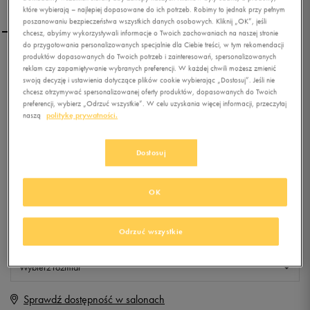
które wybierają – najlepiej dopasowane do ich potrzeb. Robimy to jednak przy pełnym
poszanowaniu bezpieczeństwa wszystkich danych osobowych. Kliknij „OK”, jeśli
chcesz, abyśmy wykorzystywali informacje o Twoich zachowaniach na naszej stronie
do przygotowania personalizowanych specjalnie dla Ciebie treści, w tym rekomendacji
produktów dopasowanych do Twoich potrzeb i zainteresowań, spersonalizowanych
NIKE T-SHIRT TEE-SCOOP
reklam czy zapamiętywanie wybranych preferencji. W każdej chwili możesz zmienić
GALAXY
swoją decyzję i ustawienia dotyczące plików cookie wybierając „Dostosuj”. Jeśli nie
chcesz otrzymywać spersonalizowanej oferty produktów, dopasowanych do Twoich
preferencji, wybierz „Odrzuć wszystkie”. W celu uzyskania więcej informacji, przeczytaj
0.0
(
0
)
naszą
politykę prywatności.
29,99
zł
z Vat
+ 150 PKT W
KLUBIE 50 STYLE
Dostosuj
OK
Produkt niedostępny
Odrzuć wszystkie
Jeśli artykuł będzie ponownie dostępny, otrzymasz od nas powiadomienie.
Wybierz rozmiar
Sprawdź dostępność w salonach
XS
Powiadom o dostępności