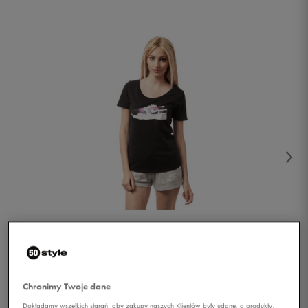
1/4
Chronimy Twoje dane
Dokładamy wszelkich starań, aby zakupy naszych Klientów były udane, a produkty,