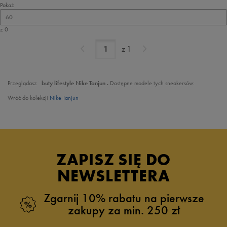
Pokaż
60
z 0
z
1
Przeglądasz
buty lifestyle Nike Tanjun .
Dostępne modele tych sneakersów:
Wróć do kolekcji
Nike Tanjun
ZAPISZ SIĘ DO
NEWSLETTERA
Zgarnij 10% rabatu na pierwsze
zakupy za min. 250 zł