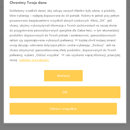
Wyników
0
Chronimy Twoje dane
Dokładamy wszelkich starań, aby zakupy naszych Klientów były udane, a produkty,
Sortuj:
FILTRUJ
REKOMENDOWANE
które wybierają – najlepiej dopasowane do ich potrzeb. Robimy to jednak przy pełnym
Pokaż
poszanowaniu bezpieczeństwa wszystkich danych osobowych. Kliknij „OK”, jeśli
chcesz, abyśmy wykorzystywali informacje o Twoich zachowaniach na naszej stronie
60
do przygotowania personalizowanych specjalnie dla Ciebie treści, w tym rekomendacji
z 0
produktów dopasowanych do Twoich potrzeb i zainteresowań, spersonalizowanych
reklam czy zapamiętywanie wybranych preferencji. W każdej chwili możesz zmienić
swoją decyzję i ustawienia dotyczące plików cookie wybierając „Dostosuj”. Jeśli nie
Nie wybrano filtrów
chcesz otrzymywać spersonalizowanej oferty produktów, dopasowanych do Twoich
preferencji, wybierz „Odrzuć wszystkie”. W celu uzyskania więcej informacji, przeczytaj
naszą
politykę prywatności.
Dostosuj
OK
Brak produktów do wyświetlenia
Zmień kryteria wyszukiwania lub
Odrzuć wszystkie
usuń wybrane filtry