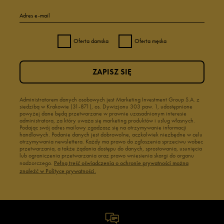
Adres e-mail
Oferta damska
Oferta męska
ZAPISZ SIĘ
Administratorem danych osobowych jest Marketing Investment Group S.A. z
siedzibą w Krakowie (31-871), os. Dywizjonu 303 paw. 1, udostępnione
powyżej dane będą przetwarzane w prawnie uzasadnionym interesie
administratora, za który uważa się marketing produktów i usług własnych.
Podając swój adres mailowy zgadzasz się na otrzymywanie informacji
handlowych. Podanie danych jest dobrowolne, aczkolwiek niezbędne w celu
otrzymywania newslettera. Każdy ma prawo do zgłoszenia sprzeciwu wobec
przetwarzania, a także żądania dostępu do danych, sprostowania, usunięcia
lub ograniczenia przetwarzania oraz prawo wniesienia skargi do organu
nadzorczego.
Pełną treść oświadczenia o ochronie prywatności można
znaleźć w Polityce prywatności.