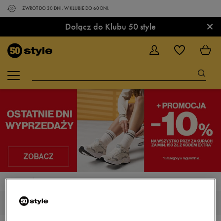
ZWROT DO 30 DNI. W KLUBIE DO 60 DNI.
×
Dołącz do Klubu 50 style
STRONA GŁÓWNA
NIKE TANJUN
NIKE TANJUN