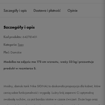
Szczegóły i opis
Dostawa i płatność
Opinie
S
Powiadom o dostępności
M
Powiadom o dostępności
Szczegóły i opis
L
Powiadom o dostępności
Kod produktu:
642781401
Kategoria:
Topy
Płeć:
Damskie
Modelka na zdjęciu ma 173 cm wzrostu, waży 53 kg i prezentuje
produkt w rozmiarze S.
Modny, damski tank Nike SIGNAL to doskonała propozycja dla kobiet, które
cenią sobie funkcjonalność i wygodę. Luźny krój zapewni Ci optymalną
swobodę ruchów, co jest bardzo istotne w czasie ćwiczeń. Duże logo oraz