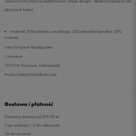
ciekawa kolorystyka są dopełnieniem całego designu. Idealna propozycja dla
aktywnych kobiet.
Materiał: 50% poliester z recyklingu, 25% naturalna bawełna, 25%
wiskoza
Nike European Headquarters
Colosseum
11213 NL Hilversum, Netherlands
Product.Safety.EMEA@nike.com
Dostawa i płatność
Darmowa dostawa od 299,99 zł
Czas realizacji 1-5 dni roboczych
30 dni na zwrot