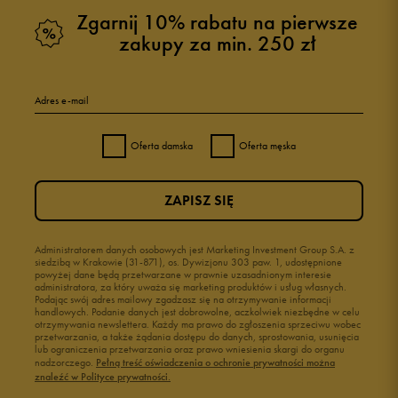
Zgarnij 10% rabatu na pierwsze
zakupy za min. 250 zł
Adres e-mail
Oferta damska
Oferta męska
ZAPISZ SIĘ
Administratorem danych osobowych jest Marketing Investment Group S.A. z
siedzibą w Krakowie (31-871), os. Dywizjonu 303 paw. 1, udostępnione
powyżej dane będą przetwarzane w prawnie uzasadnionym interesie
administratora, za który uważa się marketing produktów i usług własnych.
Podając swój adres mailowy zgadzasz się na otrzymywanie informacji
handlowych. Podanie danych jest dobrowolne, aczkolwiek niezbędne w celu
otrzymywania newslettera. Każdy ma prawo do zgłoszenia sprzeciwu wobec
przetwarzania, a także żądania dostępu do danych, sprostowania, usunięcia
lub ograniczenia przetwarzania oraz prawo wniesienia skargi do organu
nadzorczego.
Pełną treść oświadczenia o ochronie prywatności można
znaleźć w Polityce prywatności.