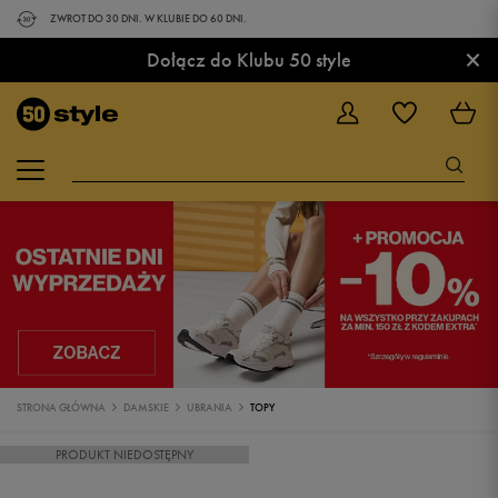
ZWROT DO 30 DNI. W KLUBIE DO 60 DNI.
×
Dołącz do Klubu 50 style
STRONA GŁÓWNA
DAMSKIE
UBRANIA
TOPY
PRODUKT NIEDOSTĘPNY