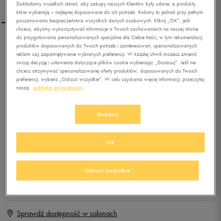
Dokładamy wszelkich starań, aby zakupy naszych Klientów były udane, a produkty,
które wybierają – najlepiej dopasowane do ich potrzeb. Robimy to jednak przy pełnym
poszanowaniu bezpieczeństwa wszystkich danych osobowych. Kliknij „OK”, jeśli
chcesz, abyśmy wykorzystywali informacje o Twoich zachowaniach na naszej stronie
do przygotowania personalizowanych specjalnie dla Ciebie treści, w tym rekomendacji
NIKE TANK SIGNAL
produktów dopasowanych do Twoich potrzeb i zainteresowań, spersonalizowanych
reklam czy zapamiętywanie wybranych preferencji. W każdej chwili możesz zmienić
swoją decyzję i ustawienia dotyczące plików cookie wybierając „Dostosuj”. Jeśli nie
chcesz otrzymywać spersonalizowanej oferty produktów, dopasowanych do Twoich
0.0
(
0
)
preferencji, wybierz „Odrzuć wszystkie”. W celu uzyskania więcej informacji, przeczytaj
naszą
politykę prywatności.
19,99
zł
z Vat
+ 100 PKT W
KLUBIE 50 STYLE
Dostosuj
OK
Produkt niedostępny
Jeśli artykuł będzie ponownie dostępny, otrzymasz od nas powiadomienie.
Odrzuć wszystkie
Wybierz rozmiar
Sprawdź dostępność w salonach
XS
Powiadom o dostępności