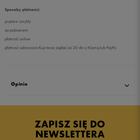
Sposoby płatności:
przelew zwykły
za pobraniem
płatność online
płatność odroczona Kup teraz zapłać za 30 dni z Klarną lub PayPo
Opinie
Produkt nie posiada recenzji
ZAPISZ SIĘ DO
NEWSLETTERA