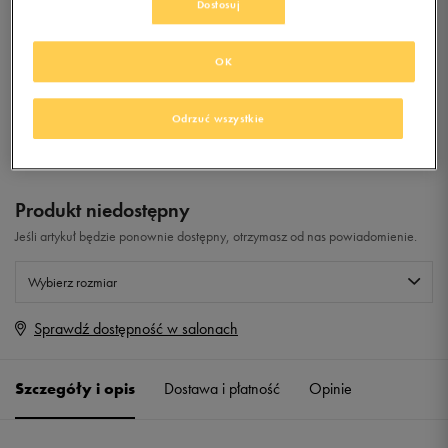
Dostosuj
(GS)
0.0
(
0
)
OK
0
zł
z Vat
+ 0 PKT W
KLUBIE 50 STYLE
Odrzuć wszystkie
Produkt niedostępny
Jeśli artykuł będzie ponownie dostępny, otrzymasz od nas powiadomienie.
Wybierz rozmiar
Sprawdź dostępność w salonach
Rozmiary EU
Rozmiary US
35,5
22,5 cm
Powiadom o dostępności
Szczegóły i opis
Dostawa i płatność
Opinie
36,5
23,5 cm
Powiadom o dostępności