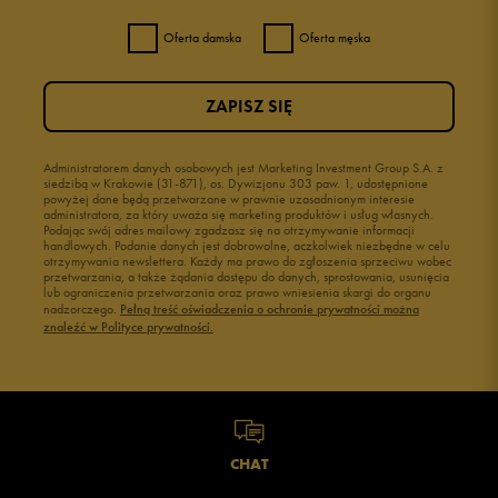
Oferta damska
Oferta męska
ZAPISZ SIĘ
Administratorem danych osobowych jest Marketing Investment Group S.A. z
siedzibą w Krakowie (31-871), os. Dywizjonu 303 paw. 1, udostępnione
powyżej dane będą przetwarzane w prawnie uzasadnionym interesie
administratora, za który uważa się marketing produktów i usług własnych.
Podając swój adres mailowy zgadzasz się na otrzymywanie informacji
handlowych. Podanie danych jest dobrowolne, aczkolwiek niezbędne w celu
otrzymywania newslettera. Każdy ma prawo do zgłoszenia sprzeciwu wobec
przetwarzania, a także żądania dostępu do danych, sprostowania, usunięcia
lub ograniczenia przetwarzania oraz prawo wniesienia skargi do organu
nadzorczego.
Pełną treść oświadczenia o ochronie prywatności można
znaleźć w Polityce prywatności.
CHAT