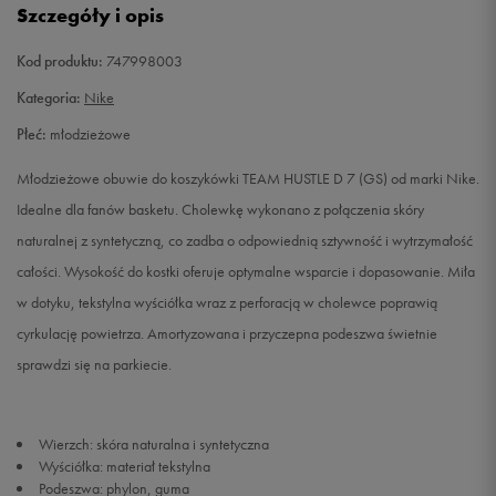
Szczegóły i opis
37,5
23,5 cm
Powiadom o dostępności
Kod produktu:
747998003
38
24 cm
Powiadom o dostępności
Kategoria:
Nike
Płeć:
młodzieżowe
38,5
24 cm
Powiadom o dostępności
Młodzieżowe obuwie do koszykówki TEAM HUSTLE D 7 (GS) od marki Nike.
Idealne dla fanów basketu. Cholewkę wykonano z połączenia skóry
naturalnej z syntetyczną, co zadba o odpowiednią sztywność i wytrzymałość
całości. Wysokość do kostki oferuje optymalne wsparcie i dopasowanie. Miła
w dotyku, tekstylna wyściółka wraz z perforacją w cholewce poprawią
cyrkulację powietrza. Amortyzowana i przyczepna podeszwa świetnie
sprawdzi się na parkiecie.
Wierzch: skóra naturalna i syntetyczna
Wyściółka: materiał tekstylna
Podeszwa: phylon, guma