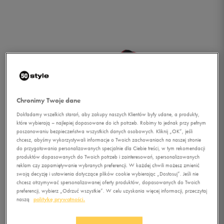
Chronimy Twoje dane
Dokładamy wszelkich starań, aby zakupy naszych Klientów były udane, a produkty,
które wybierają – najlepiej dopasowane do ich potrzeb. Robimy to jednak przy pełnym
poszanowaniu bezpieczeństwa wszystkich danych osobowych. Kliknij „OK”, jeśli
chcesz, abyśmy wykorzystywali informacje o Twoich zachowaniach na naszej stronie
1/1
do przygotowania personalizowanych specjalnie dla Ciebie treści, w tym rekomendacji
produktów dopasowanych do Twoich potrzeb i zainteresowań, spersonalizowanych
reklam czy zapamiętywanie wybranych preferencji. W każdej chwili możesz zmienić
swoją decyzję i ustawienia dotyczące plików cookie wybierając „Dostosuj”. Jeśli nie
chcesz otrzymywać spersonalizowanej oferty produktów, dopasowanych do Twoich
preferencji, wybierz „Odrzuć wszystkie”. W celu uzyskania więcej informacji, przeczytaj
naszą
politykę prywatności.
NIKE TEAM HUSTLE D 7