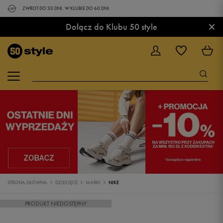
ZWROT DO 30 DNI. W KLUBIE DO 60 DNI.
×
Dołącz do Klubu 50 style
STRONA GŁÓWNA
DZIECIĘCE
MARKI
NIKE
PRODUKT NIEDOSTĘPNY