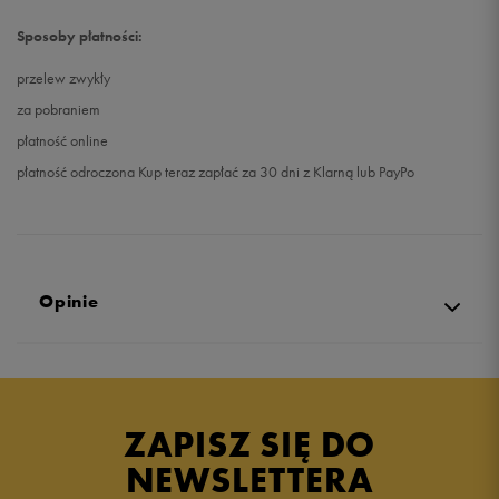
Sposoby płatności:
przelew zwykły
za pobraniem
płatność online
płatność odroczona Kup teraz zapłać za 30 dni z Klarną lub PayPo
Opinie
Produkt nie posiada recenzji
ZAPISZ SIĘ DO
NEWSLETTERA