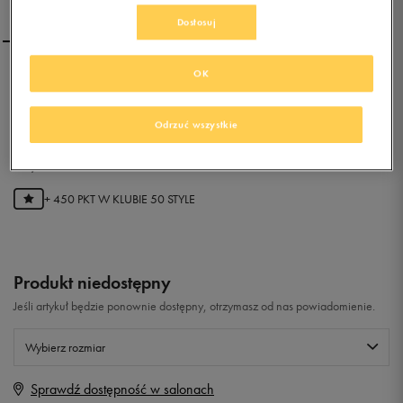
Dostosuj
OK
NIKE TIEMPO RIO II TF
Odrzuć wszystkie
0.0
(
0
)
89,99
zł
z Vat
+ 450 PKT W
KLUBIE 50 STYLE
Produkt niedostępny
Jeśli artykuł będzie ponownie dostępny, otrzymasz od nas powiadomienie.
Wybierz rozmiar
Sprawdź dostępność w salonach
Rozmiary EU
Rozmiary US