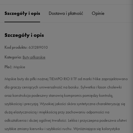
40,5
25,5 cm
Powiadom o dostępności
Szczegóły i opis
Dostawa i płatność
Opinie
41
26 cm
Powiadom o dostępności
Szczegóły i opis
42
26,5 cm
Powiadom o dostępności
Kod produktu:
631289010
42,5
27 cm
Powiadom o dostępności
Kategoria:
Buty piłkarskie
Płeć:
Męskie
43
27,5 cm
Powiadom o dostępności
Męskie buty do piłki nożnej TIEMPO RIO II TF od marki Nike zaprojektowano
44
28 cm
Powiadom o dostępności
dla graczy ceniących uniwersalność na boisku. Sylwetka i fason cholewki
oraz konstrukcja podeszwy stanowią kompromis pomiędzy kontrolą,
44,5
28,5 cm
Powiadom o dostępności
szybkością i precyzją. Wysokiej jakości skóra syntetyczna charakteryzuję się
dużą elastycznością i miękkością przy zachowaniu odporności na
45
29 cm
Powiadom o dostępności
odkształcenia i dużej ogólnej trwałości. Lekka i przyczepna podeszwa ułatwi
szybkie zmiany kierunku i szybkości ruchu. Wyróżniająca się kolorystyka
45,5
29,5 cm
Powiadom o dostępności