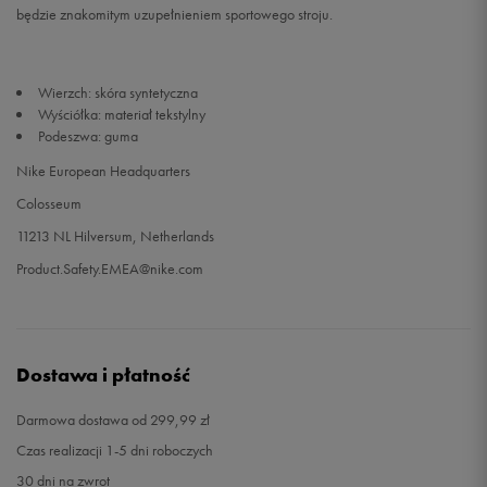
będzie znakomitym uzupełnieniem sportowego stroju.
46
30 cm
Powiadom o dostępności
Wierzch: skóra syntetyczna
47
30,5 cm
Powiadom o dostępności
Wyściółka: materiał tekstylny
Podeszwa: guma
47,5
31 cm
Powiadom o dostępności
Nike European Headquarters
Colosseum
11213 NL Hilversum, Netherlands
Product.Safety.EMEA@nike.com
Dostawa i płatność
Darmowa dostawa od 299,99 zł
Czas realizacji 1-5 dni roboczych
30 dni na zwrot