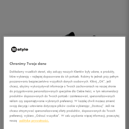
Chronimy Twoje dane
Dokładamy wszelkich starań, aby zakupy naszych Klientów były udane, a produkty,
które wybierają – najlepiej dopasowane do ich potrzeb. Robimy to jednak przy pełnym
poszanowaniu bezpieczeństwa wszystkich danych osobowych. Kliknij „OK”, jeśli
chcesz, abyśmy wykorzystywali informacje o Twoich zachowaniach na naszej stronie
do przygotowania personalizowanych specjalnie dla Ciebie treści, w tym rekomendacji
produktów dopasowanych do Twoich potrzeb i zainteresowań, spersonalizowanych
reklam czy zapamiętywanie wybranych preferencji. W każdej chwili możesz zmienić
swoją decyzję i ustawienia dotyczące plików cookie wybierając „Dostosuj”. Jeśli nie
1/2
chcesz otrzymywać spersonalizowanej oferty produktów, dopasowanych do Twoich
preferencji, wybierz „Odrzuć wszystkie”. W celu uzyskania więcej informacji, przeczytaj
naszą
politykę prywatności.