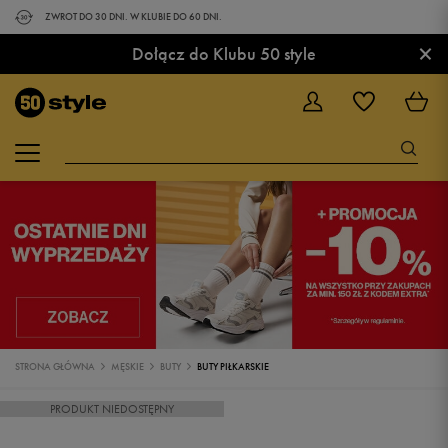
ZWROT DO 30 DNI. W KLUBIE DO 60 DNI.
×
Dołącz do Klubu 50 style
STRONA GŁÓWNA
MĘSKIE
BUTY
BUTY PIŁKARSKIE
PRODUKT NIEDOSTĘPNY