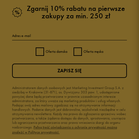
Zgarnij 10% rabatu na pierwsze
zakupy za min. 250 zł
Adres e-mail
Oferta damska
Oferta męska
ZAPISZ SIĘ
Administratorem danych osobowych jest Marketing Investment Group S.A. z
siedzibą w Krakowie (31-871), os. Dywizjonu 303 paw. 1, udostępnione
powyżej dane będą przetwarzane w prawnie uzasadnionym interesie
administratora, za który uważa się marketing produktów i usług własnych.
Podając swój adres mailowy zgadzasz się na otrzymywanie informacji
handlowych. Podanie danych jest dobrowolne, aczkolwiek niezbędne w celu
otrzymywania newslettera. Każdy ma prawo do zgłoszenia sprzeciwu wobec
przetwarzania, a także żądania dostępu do danych, sprostowania, usunięcia
lub ograniczenia przetwarzania oraz prawo wniesienia skargi do organu
nadzorczego.
Pełną treść oświadczenia o ochronie prywatności można
znaleźć w Polityce prywatności.