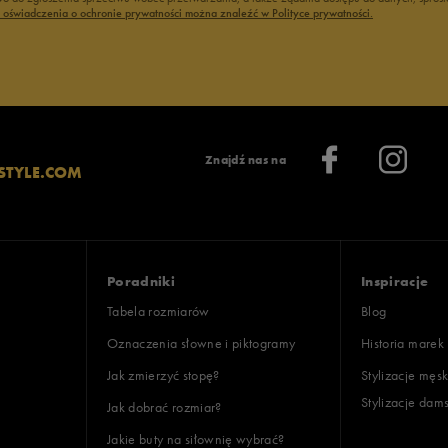
ć oświadczenia o ochronie prywatności można znaleźć w Polityce prywatności.
Znajdź nas na
STYLE.COM
Poradniki
Inspiracje
Tabela rozmiarów
Blog
Oznaczenia słowne i piktogramy
Historia marek
Jak zmierzyć stopę?
Stylizacje męsk
Stylizacje dam
Jak dobrać rozmiar?
Jakie buty na siłownię wybrać?