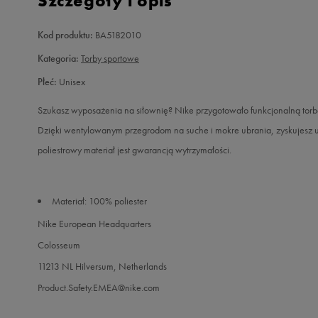
Szczegóły i opis
Kod produktu:
BA5182010
Kategoria:
Torby sportowe
Płeć:
Unisex
Szukasz wyposażenia na siłownię? Nike przygotowało funkcjonalną torbę
Dzięki wentylowanym przegrodom na suche i mokre ubrania, zyskujesz 
poliestrowy materiał jest gwarancją wytrzymałości.
Materiał: 100% poliester
Nike European Headquarters
Colosseum
11213 NL Hilversum, Netherlands
Product.Safety.EMEA@nike.com