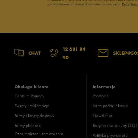
prawo wniesienia skargi do organu nadzorczego.
Pełną treś
12 681 84
CHAT
SKLEP@50
90
Obsługa klienta
Informacje
Centrum Pomocy
Promocje
Zwroty i reklamacje
Karta podarunkowa
Formy i koszty dostawy
Newsletter
Formy płatności
Bezpieczne zakupy (SSL)
Czas realizacji zamówienia
Polityka prywatności