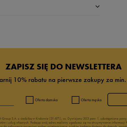
da recenzji
ZAPISZ SIĘ DO NEWSLETTERA
arnij 10% rabatu na pierwsze zakupy za min.
Oferta damska
Oferta męska
nt Group S.A. z siedzibą w Krakowie (31-871), os. Dywizjonu 303 paw. 1, udostępnione po
duktów i usług własnych. Podając swój adres mailowy zgadzasz się na otrzymywanie informacj
 do zgłoszenia sprzeciwu wobec przetwarzania, a także żądania dostępu do danych, sprost