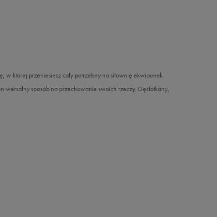
, w której przeniesiesz cały potrzebny na siłownię ekwipunek.
uniwersalny sposób na przechowanie swoich rzeczy. Gęstotkany,