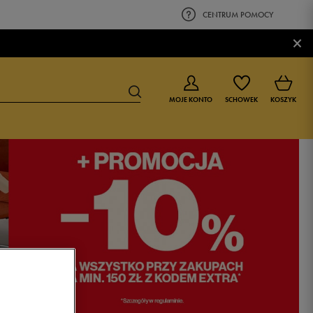
CENTRUM POMOCY
×
MOJE KONTO
SCHOWEK
KOSZYK
BUTY DLA CHŁOPCA
BUTY DLA DZIEWCZYNKI
0-4 lat
0-4 lat
4-8 lat
4-8 lat
9-16 lat
9-16 lat