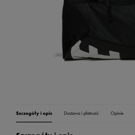
Skechers
Timberland
Umbro
Under Armour
Up8
U.S. Polo ASSN.
Vans
Szczegóły i opis
Dostawa i płatność
Opinie