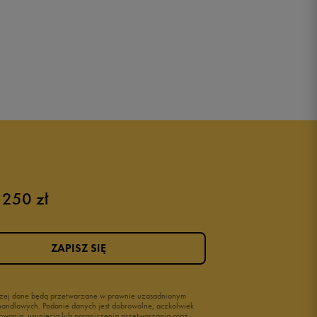
 250 zł
ZAPISZ SIĘ
wyżej dane będą przetwarzane w prawnie uzasadnionym
i handlowych. Podanie danych jest dobrowolne, aczkolwiek
owania, usunięcia lub ograniczenia przetwarzania oraz