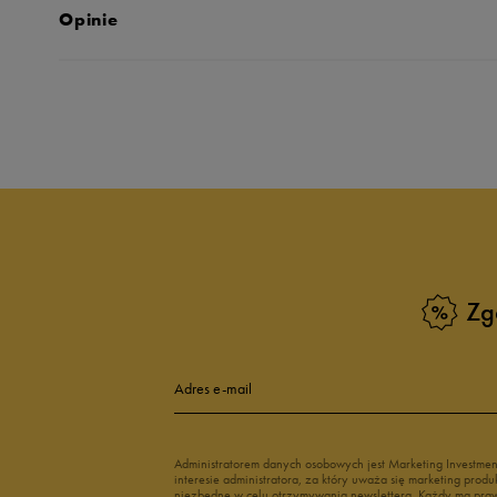
Opinie
Produkt nie posia
Zg
Adres e-mail
Administratorem danych osobowych jest Marketing Investme
interesie administratora, za który uważa się marketing pro
niezbędne w celu otrzymywania newslettera. Każdy ma prawo