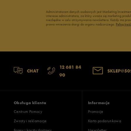
3
Administratorem danych osobowych jest Marketing Investme
interesie administratora, za który uważa się marketing pro
2
niezbędne w celu otrzymywania newslettera. Każdy ma prawo
prawo wniesienia skargi do organu nadzorczego.
Pełną treś
1
12 681 84
Jak zbieramy opinie?
CHAT
SKLEP@50
90
Opinie k
Obsługa klienta
Informacje
Centrum Pomocy
Promocje
Zwroty i reklamacje
Karta podarunkowa
Formy i koszty dostawy
Newsletter