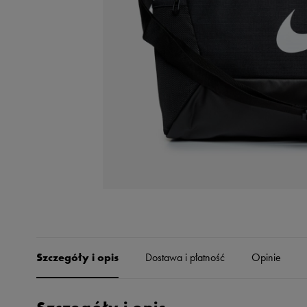
Skechers
Timberland
Umbro
Under Armour
Up8
U.S. Polo ASSN.
Vans
Szczegóły i opis
Dostawa i płatność
Opinie