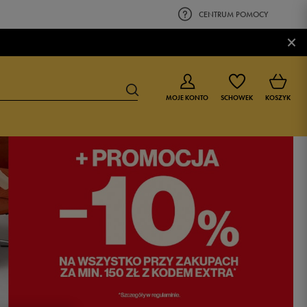
CENTRUM POMOCY
×
MOJE KONTO
SCHOWEK
KOSZYK
BUTY DLA CHŁOPCA
BUTY DLA DZIEWCZYNKI
0-4 lat
0-4 lat
4-8 lat
4-8 lat
9-16 lat
9-16 lat