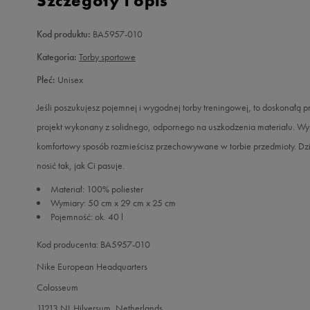
Szczegóły i opis
Kod produktu:
BA5957-010
Kategoria:
Torby sportowe
Płeć:
Unisex
Jeśli poszukujesz pojemnej i wygodnej torby treningowej, to doskonałą p
projekt wykonany z solidnego, odpornego na uszkodzenia materiału. Wy
komfortowy sposób rozmieścisz przechowywane w torbie przedmioty. Dz
nosić tak, jak Ci pasuje.
Materiał: 100% poliester
Wymiary: 50 cm x 29 cm x 25 cm
Pojemność: ok. 40 l
Kod producenta: BA5957-010
Nike European Headquarters
Colosseum
11213 NL Hilversum, Netherlands