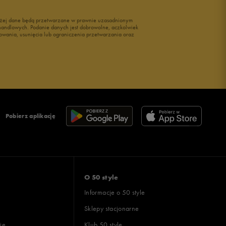
wyżej dane będą przetwarzane w prawnie uzasadnionym
i handlowych. Podanie danych jest dobrowolne, aczkolwiek
owania, usunięcia lub ograniczenia przetwarzania oraz
Pobierz aplikację
O 50 style
Informacje o 50 style
Sklepy stacjonarne
ie
Klub 50 style