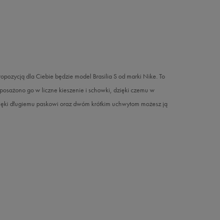
ropozycją dla Ciebie będzie model Brasilia S od marki Nike. To
posażono go w liczne kieszenie i schowki, dzięki czemu w
ięki długiemu paskowi oraz dwóm krótkim uchwytom możesz ją