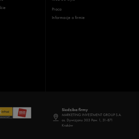
skie
Praca
Informacje o firmie
Siedziba firmy
MARKETING INVESTMENT GROUP S.A.
os. Dywizjonu 303 Paw. 1, 31-871
Kraków