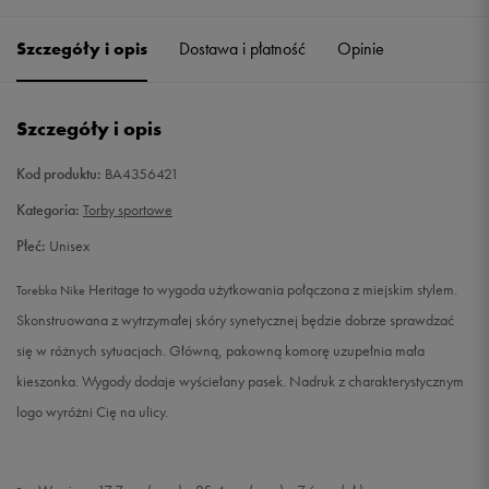
Szczegóły i opis
Dostawa i płatność
Opinie
Szczegóły i opis
Kod produktu:
BA4356421
Kategoria:
Torby sportowe
Płeć:
Unisex
Heritage to wygoda użytkowania połączona z miejskim stylem.
Torebka Nike
Skonstruowana z wytrzymałej skóry synetycznej będzie dobrze sprawdzać
się w różnych sytuacjach. Główną, pakowną komorę uzupełnia mała
kieszonka. Wygody dodaje wyściełany pasek. Nadruk z charakterystycznym
logo wyróżni Cię na ulicy.