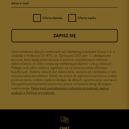
Adres e-mail
Oferta damska
Oferta męska
ZAPISZ SIĘ
Administratorem danych osobowych jest Marketing Investment Group S.A. z
siedzibą w Krakowie (31-871), os. Dywizjonu 303 paw. 1, udostępnione
powyżej dane będą przetwarzane w prawnie uzasadnionym interesie
administratora, za który uważa się marketing produktów i usług własnych.
Podając swój adres mailowy zgadzasz się na otrzymywanie informacji
handlowych. Podanie danych jest dobrowolne, aczkolwiek niezbędne w celu
otrzymywania newslettera. Każdy ma prawo do zgłoszenia sprzeciwu wobec
przetwarzania, a także żądania dostępu do danych, sprostowania, usunięcia
lub ograniczenia przetwarzania oraz prawo wniesienia skargi do organu
nadzorczego.
Pełną treść oświadczenia o ochronie prywatności można
znaleźć w Polityce prywatności.
CHAT