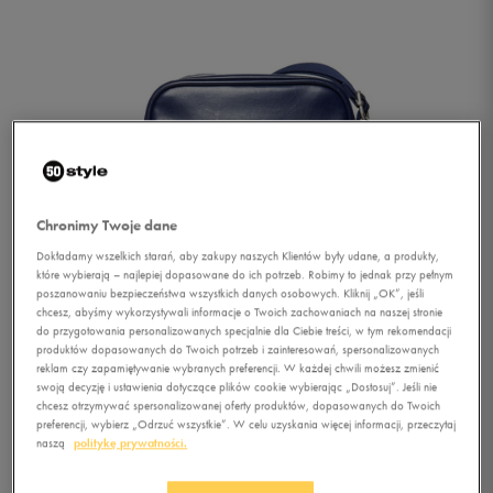
Chronimy Twoje dane
Dokładamy wszelkich starań, aby zakupy naszych Klientów były udane, a produkty,
które wybierają – najlepiej dopasowane do ich potrzeb. Robimy to jednak przy pełnym
poszanowaniu bezpieczeństwa wszystkich danych osobowych. Kliknij „OK”, jeśli
chcesz, abyśmy wykorzystywali informacje o Twoich zachowaniach na naszej stronie
do przygotowania personalizowanych specjalnie dla Ciebie treści, w tym rekomendacji
produktów dopasowanych do Twoich potrzeb i zainteresowań, spersonalizowanych
reklam czy zapamiętywanie wybranych preferencji. W każdej chwili możesz zmienić
swoją decyzję i ustawienia dotyczące plików cookie wybierając „Dostosuj”. Jeśli nie
chcesz otrzymywać spersonalizowanej oferty produktów, dopasowanych do Twoich
1/3
preferencji, wybierz „Odrzuć wszystkie”. W celu uzyskania więcej informacji, przeczytaj
naszą
politykę prywatności.