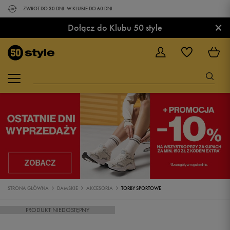
ZWROT DO 30 DNI. W KLUBIE DO 60 DNI.
×
Dołącz do Klubu 50 style
STRONA GŁÓWNA
DAMSKIE
AKCESORIA
TORBY SPORTOWE
PRODUKT NIEDOSTĘPNY