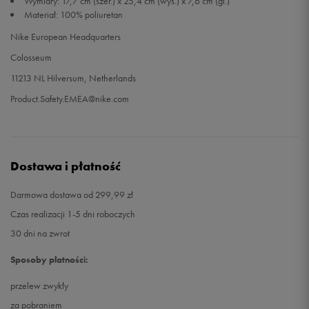
Wymiary: 17,7 cm (szer.) x 25,4 cm (wys.) x 7,6 cm (gł.)
Materiał: 100% poliuretan
Nike European Headquarters
Colosseum
11213 NL Hilversum, Netherlands
Product.Safety.EMEA@nike.com
Dostawa i płatność
Darmowa dostawa od 299,99 zł
Czas realizacji 1-5 dni roboczych
30 dni na zwrot
Sposoby płatności:
przelew zwykły
za pobraniem