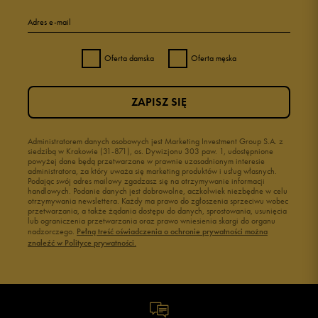
Adres e-mail
Oferta damska
Oferta męska
ZAPISZ SIĘ
Administratorem danych osobowych jest Marketing Investment Group S.A. z
siedzibą w Krakowie (31-871), os. Dywizjonu 303 paw. 1, udostępnione
powyżej dane będą przetwarzane w prawnie uzasadnionym interesie
administratora, za który uważa się marketing produktów i usług własnych.
Podając swój adres mailowy zgadzasz się na otrzymywanie informacji
handlowych. Podanie danych jest dobrowolne, aczkolwiek niezbędne w celu
otrzymywania newslettera. Każdy ma prawo do zgłoszenia sprzeciwu wobec
przetwarzania, a także żądania dostępu do danych, sprostowania, usunięcia
lub ograniczenia przetwarzania oraz prawo wniesienia skargi do organu
nadzorczego.
Pełną treść oświadczenia o ochronie prywatności można
znaleźć w Polityce prywatności.