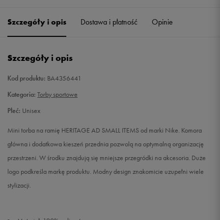
Szczegóły i opis
Dostawa i płatność
Opinie
Szczegóły i opis
Kod produktu:
BA4356441
Kategoria:
Torby sportowe
Płeć:
Unisex
Mini torba na ramię HERITAGE AD SMALL ITEMS od marki Nike. Komora
główna i dodatkowa kieszeń przednia pozwolą na optymalną organizację
przestrzeni. W środku znajdują się mniejsze przegródki na akcesoria. Duże
logo podkreśla markę produktu. Modny design znakomicie uzupełni wiele
stylizacji.