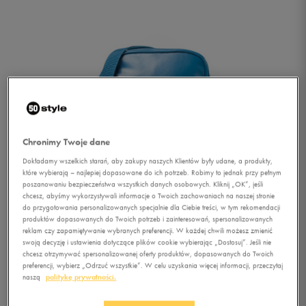
Chronimy Twoje dane
Dokładamy wszelkich starań, aby zakupy naszych Klientów były udane, a produkty,
które wybierają – najlepiej dopasowane do ich potrzeb. Robimy to jednak przy pełnym
poszanowaniu bezpieczeństwa wszystkich danych osobowych. Kliknij „OK”, jeśli
chcesz, abyśmy wykorzystywali informacje o Twoich zachowaniach na naszej stronie
do przygotowania personalizowanych specjalnie dla Ciebie treści, w tym rekomendacji
produktów dopasowanych do Twoich potrzeb i zainteresowań, spersonalizowanych
reklam czy zapamiętywanie wybranych preferencji. W każdej chwili możesz zmienić
swoją decyzję i ustawienia dotyczące plików cookie wybierając „Dostosuj”. Jeśli nie
chcesz otrzymywać spersonalizowanej oferty produktów, dopasowanych do Twoich
1/2
preferencji, wybierz „Odrzuć wszystkie”. W celu uzyskania więcej informacji, przeczytaj
naszą
politykę prywatności.