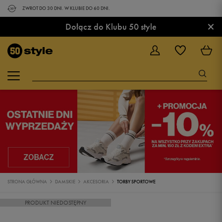
ZWROT DO 30 DNI. W KLUBIE DO 60 DNI.
×
Dołącz do Klubu 50 style
STRONA GŁÓWNA
DAMSKIE
AKCESORIA
TORBY SPORTOWE
PRODUKT NIEDOSTĘPNY