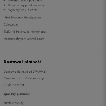
Materiał: 100% poliuretan
Regulowany pasek na ramię
Wymiary: 24x16x9 cm
Nike European Headquarters
Colosseum
11213 NL Hilversum, Netherlands
Product.Safety.EMEA@nike.com
Dostawa i płatność
Darmowa dostawa od 299,99 zł
Czas realizacji 1-5 dni roboczych
30 dni na zwrot
Sposoby płatności:
przelew zwykły