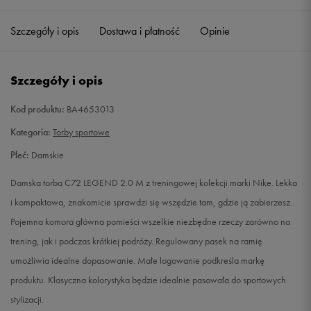
Szczegóły i opis
Dostawa i płatność
Opinie
Szczegóły i opis
Kod produktu:
BA4653013
Kategoria:
Torby sportowe
Płeć:
Damskie
Damska torba C72 LEGEND 2.0 M z treningowej kolekcji marki Nike. Lekka
i kompaktowa, znakomicie sprawdzi się wszędzie tam, gdzie ją zabierzesz..
Pojemna komora główna pomieści wszelkie niezbędne rzeczy zarówno na
trening, jak i podczas krótkiej podróży. Regulowany pasek na ramię
umożliwia idealne dopasowanie. Małe logowanie podkreśla markę
produktu. Klasyczna kolorystyka będzie idealnie pasowała do sportowych
stylizacji.