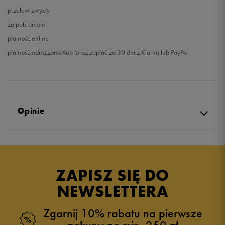
przelew zwykły
za pobraniem
płatność online
płatność odroczona Kup teraz zapłać za 30 dni z Klarną lub PayPo
Opinie
Produkt nie posiada recenzji
ZAPISZ SIĘ DO
NEWSLETTERA
Zgarnij 10% rabatu na pierwsze