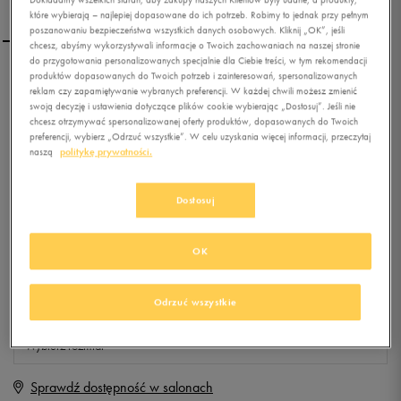
które wybierają – najlepiej dopasowane do ich potrzeb. Robimy to jednak przy pełnym
poszanowaniu bezpieczeństwa wszystkich danych osobowych. Kliknij „OK”, jeśli
chcesz, abyśmy wykorzystywali informacje o Twoich zachowaniach na naszej stronie
do przygotowania personalizowanych specjalnie dla Ciebie treści, w tym rekomendacji
produktów dopasowanych do Twoich potrzeb i zainteresowań, spersonalizowanych
NIKE TORBA NIKE C72
reklam czy zapamiętywanie wybranych preferencji. W każdej chwili możesz zmienić
LEGEND 2.0 M
swoją decyzję i ustawienia dotyczące plików cookie wybierając „Dostosuj”. Jeśli nie
chcesz otrzymywać spersonalizowanej oferty produktów, dopasowanych do Twoich
preferencji, wybierz „Odrzuć wszystkie”. W celu uzyskania więcej informacji, przeczytaj
0.0
(
0
)
naszą
politykę prywatności.
0
zł
z Vat
+ 0 PKT W
KLUBIE 50 STYLE
Dostosuj
OK
Produkt niedostępny
Odrzuć wszystkie
Jeśli artykuł będzie ponownie dostępny, otrzymasz od nas powiadomienie.
Wybierz rozmiar
Sprawdź dostępność w salonach
ONE SIZE
Powiadom o dostępności