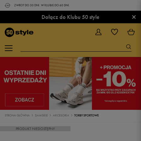
ZWROT DO 30 DNI. W KLUBIE DO 60 DNI.
×
Dołącz do Klubu 50 style
STRONA GŁÓWNA
DAMSKIE
AKCESORIA
TORBY SPORTOWE
PRODUKT NIEDOSTĘPNY