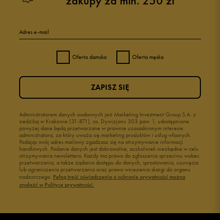
zakupy za min. 250 zł
Adres e-mail
Oferta damska
Oferta męska
ZAPISZ SIĘ
Administratorem danych osobowych jest Marketing Investment Group S.A. z
siedzibą w Krakowie (31-871), os. Dywizjonu 303 paw. 1, udostępnione
powyżej dane będą przetwarzane w prawnie uzasadnionym interesie
administratora, za który uważa się marketing produktów i usług własnych.
Podając swój adres mailowy zgadzasz się na otrzymywanie informacji
handlowych. Podanie danych jest dobrowolne, aczkolwiek niezbędne w celu
otrzymywania newslettera. Każdy ma prawo do zgłoszenia sprzeciwu wobec
przetwarzania, a także żądania dostępu do danych, sprostowania, usunięcia
lub ograniczenia przetwarzania oraz prawo wniesienia skargi do organu
nadzorczego.
Pełną treść oświadczenia o ochronie prywatności można
znaleźć w Polityce prywatności.