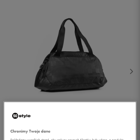
1/2
Chronimy Twoje dane
Dokładamy wszelkich starań, aby zakupy naszych Klientów były udane, a produkty,