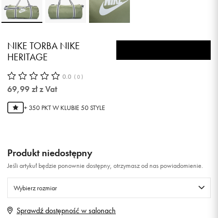
NIKE TORBA NIKE
HERITAGE
0.0
(
0
)
69,99
zł
z Vat
+ 350 PKT W
KLUBIE 50 STYLE
Produkt niedostępny
Jeśli artykuł będzie ponownie dostępny, otrzymasz od nas powiadomienie.
Wybierz rozmiar
Sprawdź dostępność w salonach
ONE SIZE
Powiadom o dostępności