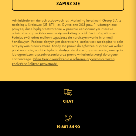
ZAPISZ SIĘ
Administratorem danych osobowych jest Marketing Investment Group S.A. z
siedzibą w Krakowie (31-871), os. Dywizjonu 303 paw. 1, udostępnione
powyżej dane będą przetwarzane w prawnie uzasadnionym interesie
administratora, za który uważa się marketing produktów i usług własnych.
Podając swój adres mailowy zgadzasz się na otrzymywanie informacji
handlowych. Podanie danych jest dobrowolne, aczkolwiek niezbędne w celu
otrzymywania newslettera. Każdy ma prawo do zgłoszenia sprzeciwu wobec
przetwarzania, a także żądania dostępu do danych, sprostowania, usunięcia
lub ograniczenia przetwarzania oraz prawo wniesienia skargi do organu
nadzorczego.
Pełną treść oświadczenia o ochronie prywatności można
znaleźć w Polityce prywatności.
CHAT
12 681 84 90