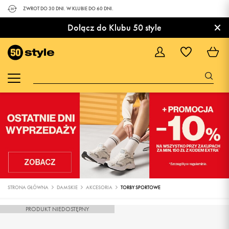
ZWROT DO 30 DNI. W KLUBIE DO 60 DNI.
×
Dołącz do Klubu 50 style
STRONA GŁÓWNA
DAMSKIE
AKCESORIA
TORBY SPORTOWE
PRODUKT NIEDOSTĘPNY