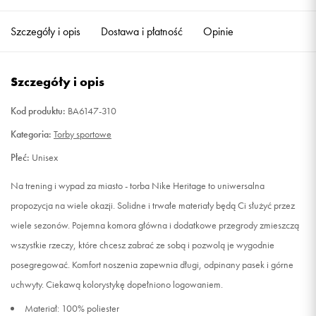
Szczegóły i opis
Dostawa i płatność
Opinie
Szczegóły i opis
Kod produktu:
BA6147-310
Kategoria:
Torby sportowe
Płeć:
Unisex
Na trening i wypad za miasto - torba Nike Heritage to uniwersalna
propozycja na wiele okazji. Solidne i trwałe materiały będą Ci służyć przez
wiele sezonów. Pojemna komora główna i dodatkowe przegrody zmieszczą
wszystkie rzeczy, które chcesz zabrać ze sobą i pozwolą je wygodnie
posegregować. Komfort noszenia zapewnia długi, odpinany pasek i górne
uchwyty. Ciekawą kolorystykę dopełniono logowaniem.
Materiał: 100% poliester