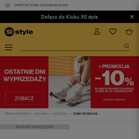
ZWROT DO 30 DNI. W KLUBIE DO 60 DNI.
×
Dołącz do Klubu 50 style
STRONA GŁÓWNA
DAMSKIE
AKCESORIA
TORBY SPORTOWE
PRODUKT NIEDOSTĘPNY