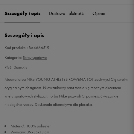
Szczegóły i opis
Dostawa i płatność
Opinie
Szczegóły i opis
Kod produktu:
BA4666515
Kategoria:
Torby sportowe
Płeć:
Damskie
Modna torba Nike YOUNG ATHLETES ROWENA TOT zachwyci Cię swoim
oryginalnym designem. Nietuzinkowy print stanie się mocnym akcentem
wielu sportowych stylizacji. Torba Nike pozwoli Ci pomieścić wszystkie
niezbędne rzeczy. Doskonała alternatywa dla plecaka.
Materiał: 100% poliester
Wymiary: 39x35x13 cm