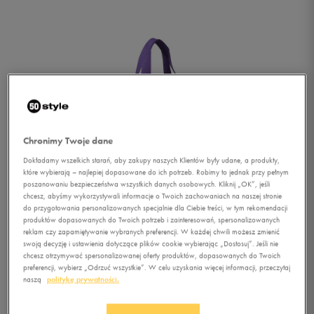
Chronimy Twoje dane
Dokładamy wszelkich starań, aby zakupy naszych Klientów były udane, a produkty,
które wybierają – najlepiej dopasowane do ich potrzeb. Robimy to jednak przy pełnym
poszanowaniu bezpieczeństwa wszystkich danych osobowych. Kliknij „OK”, jeśli
chcesz, abyśmy wykorzystywali informacje o Twoich zachowaniach na naszej stronie
do przygotowania personalizowanych specjalnie dla Ciebie treści, w tym rekomendacji
produktów dopasowanych do Twoich potrzeb i zainteresowań, spersonalizowanych
reklam czy zapamiętywanie wybranych preferencji. W każdej chwili możesz zmienić
swoją decyzję i ustawienia dotyczące plików cookie wybierając „Dostosuj”. Jeśli nie
chcesz otrzymywać spersonalizowanej oferty produktów, dopasowanych do Twoich
1/3
preferencji, wybierz „Odrzuć wszystkie”. W celu uzyskania więcej informacji, przeczytaj
naszą
politykę prywatności.