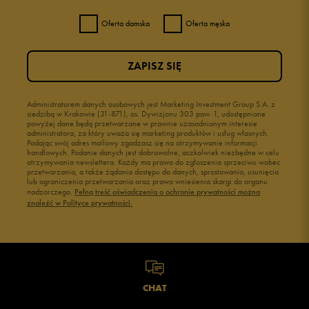
Oferta damska
Oferta męska
ZAPISZ SIĘ
Administratorem danych osobowych jest Marketing Investment Group S.A. z
siedzibą w Krakowie (31-871), os. Dywizjonu 303 paw. 1, udostępnione
powyżej dane będą przetwarzane w prawnie uzasadnionym interesie
administratora, za który uważa się marketing produktów i usług własnych.
Podając swój adres mailowy zgadzasz się na otrzymywanie informacji
handlowych. Podanie danych jest dobrowolne, aczkolwiek niezbędne w celu
otrzymywania newslettera. Każdy ma prawo do zgłoszenia sprzeciwu wobec
przetwarzania, a także żądania dostępu do danych, sprostowania, usunięcia
lub ograniczenia przetwarzania oraz prawo wniesienia skargi do organu
nadzorczego.
Pełną treść oświadczenia o ochronie prywatności można
znaleźć w Polityce prywatności.
CHAT