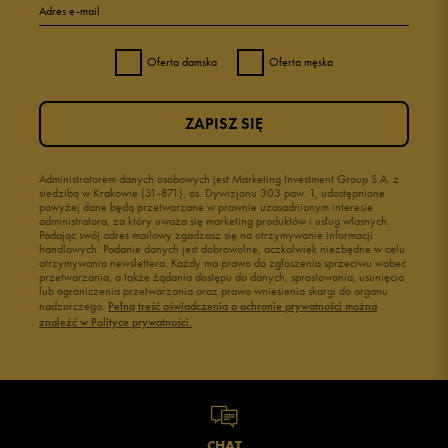
Adres e-mail
4
0%
Oferta damska
Oferta męska
3
0%
ZAPISZ SIĘ
2
0%
1
Administratorem danych osobowych jest Marketing Investment Group S.A. z
0%
siedzibą w Krakowie (31-871), os. Dywizjonu 303 paw. 1, udostępnione
powyżej dane będą przetwarzane w prawnie uzasadnionym interesie
administratora, za który uważa się marketing produktów i usług własnych.
Podając swój adres mailowy zgadzasz się na otrzymywanie informacji
handlowych. Podanie danych jest dobrowolne, aczkolwiek niezbędne w celu
otrzymywania newslettera. Każdy ma prawo do zgłoszenia sprzeciwu wobec
przetwarzania, a także żądania dostępu do danych, sprostowania, usunięcia
lub ograniczenia przetwarzania oraz prawo wniesienia skargi do organu
Jak zbieramy opinie?
nadzorczego.
Pełną treść oświadczenia o ochronie prywatności można
znaleźć w Polityce prywatności.
Opinie klientów
Wyczyść
Szukaj
CHAT