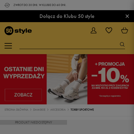
ZWROT DO 30 DNI. W KLUBIE DO 60 DNI.
×
Dołącz do Klubu 50 style
STRONA GŁÓWNA
DAMSKIE
AKCESORIA
TORBY SPORTOWE
PRODUKT NIEDOSTĘPNY