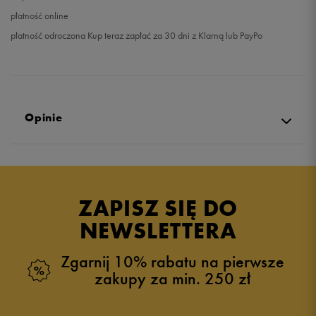
płatność online
płatność odroczona Kup teraz zapłać za 30 dni z Klarną lub PayPo
Opinie
5.0
opinii klientów
3
z całego okresu
ZAPISZ SIĘ DO
zebranych i zweryfikowanych przez
NEWSLETTERA
Zgarnij 10% rabatu na pierwsze
zakupy za min. 250 zł
5
100%