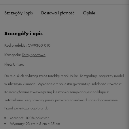
Szczegóły i opis
Dostawa i płatność
Opinie
Szczegóły i opis
Kod produktu:
CW9300-010
Kategoria:
Torby sportowe
Płeć:
Unisex
Do miejskich stylizacji załóż torebkę marki Nike. To zgrabny, poręczny model
w ulicznym klimacie. Wykonanie z poliestru gwarantuje solidność i trwałość.
Komora główna z wewnętrzną kieszonką zamykana jest na klapę z
zatrzaskami. Regulowany pasek pozwala na indywidulane dopasowanie.
Przód zwieńcza logo brandu.
Materiał: 100% poliester
Wymiary: 23 cm × 5 cm × 15 cm