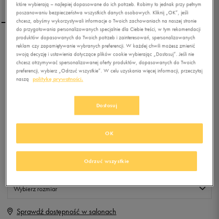
które wybierają – najlepiej dopasowane do ich potrzeb. Robimy to jednak przy pełnym
poszanowaniu bezpieczeństwa wszystkich danych osobowych. Kliknij „OK”, jeśli
chcesz, abyśmy wykorzystywali informacje o Twoich zachowaniach na naszej stronie
do przygotowania personalizowanych specjalnie dla Ciebie treści, w tym rekomendacji
produktów dopasowanych do Twoich potrzeb i zainteresowań, spersonalizowanych
NIKE TOREBKA W NSW
reklam czy zapamiętywanie wybranych preferencji. W każdej chwili możesz zmienić
swoją decyzję i ustawienia dotyczące plików cookie wybierając „Dostosuj”. Jeśli nie
FUTURA 365 CROSSBODY
chcesz otrzymywać spersonalizowanej oferty produktów, dopasowanych do Twoich
preferencji, wybierz „Odrzuć wszystkie”. W celu uzyskania więcej informacji, przeczytaj
5.0
(
3
)
naszą
politykę prywatności.
79,99
zł
z Vat
Dostosuj
+ 400 PKT W
KLUBIE 50 STYLE
OK
Produkt niedostępny
Odrzuć wszystkie
Jeśli artykuł będzie ponownie dostępny, otrzymasz od nas powiadomienie.
Wybierz rozmiar
Sprawdź dostępność w salonach
ONE SIZE
Powiadom o dostępności