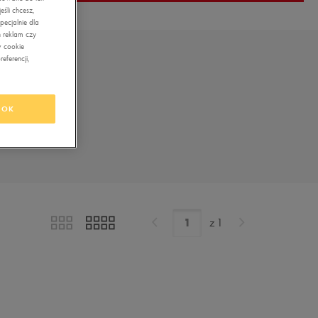
śli chcesz,
ecjalnie dla
 reklam czy
w cookie
eferencji,
OK
z
1