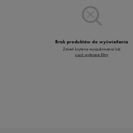
Vans
Timberland
Umbro
Under Armour
Up8
Brak produktów do wyświetlenia
U.S. Polo ASSN.
Zmień kryteria wyszukiwania lub
Vans
usuń wybrane filtry
0