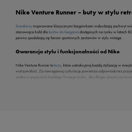
Reebok
Oto
Nike Venture Runner – buty w stylu ret
Sizeer
Puma
Skechers
Reebok
Sneakersy
inspirowane klasycznymi biegówkami wzbudzają zachwyt wśr
Umbro
Sizeer
stanowiąca hołd dla
butów do biegania
dostępnych na rynku w latach 80
Vans
pewno spodobają się fanom sportowych zestawów w stylu vintage.
Skechers
Timberland
Gwarancja stylu i funkcjonalności od Nike
Umbro
Under Armour
Nike Venture Runner to
buty
, które uatrakcyjnią każdą stylizację w mi
wytrzymałość. Za nienaganną cyrkulację powietrza odpowiada też przyje
Up8
zadba o sprężystość każdego Twojego kroku, aby długie spacery po tward
U.S. Polo ASSN.
Vans
Nike Venture Runner na 50style.pl – wybierz swój m
Kolekcja Nike Venture Runner dostępna jest w rozmiarach
damskich
oraz
męskich
stanie się bazą Twoich stylizacji na ten sezon!