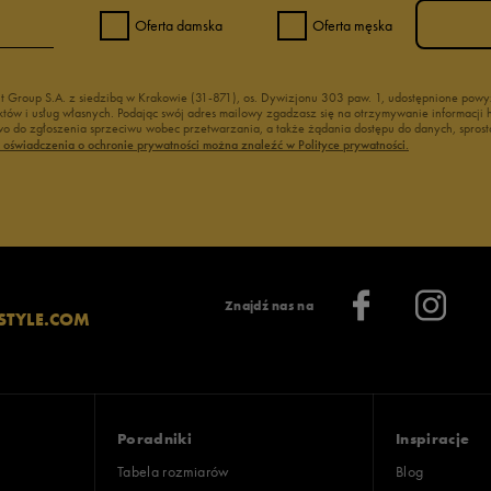
Oferta damska
Oferta męska
nt Group S.A. z siedzibą w Krakowie (31-871), os. Dywizjonu 303 paw. 1, udostępnione po
duktów i usług własnych. Podając swój adres mailowy zgadzasz się na otrzymywanie informacj
 do zgłoszenia sprzeciwu wobec przetwarzania, a także żądania dostępu do danych, sprost
ć oświadczenia o ochronie prywatności można znaleźć w Polityce prywatności.
Znajdź nas na
STYLE.COM
Poradniki
Inspiracje
Tabela rozmiarów
Blog