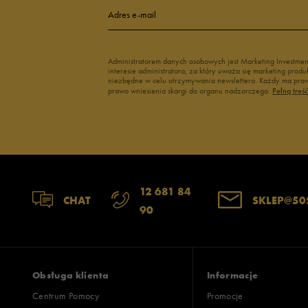
Adres e-mail
Administratorem danych osobowych jest Marketing Investme
interesie administratora, za który uważa się marketing pro
niezbędne w celu otrzymywania newslettera. Każdy ma prawo
prawo wniesienia skargi do organu nadzorczego.
Pełną treś
12 681 84
CHAT
SKLEP@50
90
Obsługa klienta
Informacje
Centrum Pomocy
Promocje