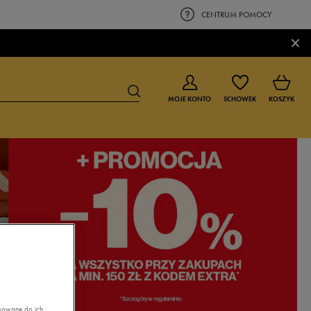
CENTRUM POMOCY
×
MOJE KONTO
SCHOWEK
KOSZYK
BUTY DLA CHŁOPCA
BUTY DLA DZIEWCZYNKI
0-4 lat
0-4 lat
4-8 lat
4-8 lat
9-16 lat
9-16 lat
asowane do ich