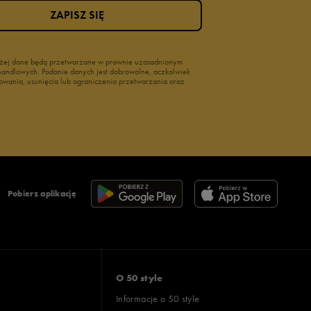
ZAPISZ SIĘ
wyżej dane będą przetwarzane w prawnie uzasadnionym
i handlowych. Podanie danych jest dobrowolne, aczkolwiek
owania, usunięcia lub ograniczenia przetwarzania oraz
Pobierz aplikację
O 50 style
Informacje o 50 style