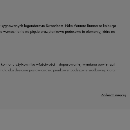
w sygnowanych legendarnym Swooshem. Nike Venture Runner to kolekcja
zne wzmocnienie na pięcie oraz piankowa podeszwa to elementy, które na
dla komfortu użytkownika właściwości – dopasowanie, wymiana powietrza i
ym dla oka designie postawiono na piankowej podeszwie środkowej, która
Zobacz więcej
wdź już teraz asortyment sklepu internetowego 50style.pl i znajdź model, który