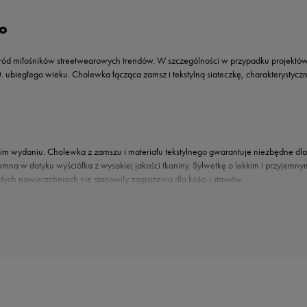
ro
ód miłośników streetwearowych trendów. W szczególności w przypadku projektó
. ubiegłego wieku. Cholewka łącząca zamsz i tekstylną siateczkę, charakterystyc
ejskim wydaniu. Cholewka z zamszu i materiału tekstylnego gwarantuje niezbędne 
mna w dotyku wyściółka z wysokiej jakości tkaniny. Sylwetkę o lekkim i przyjemn
ych nawierzchniach nie stanowiły zagrożenia dla kości i stawów.
odel
. Zarówno kobiety, jak i mężczyźni mają do wyboru kilka ciekawych kolorystyk. Spra