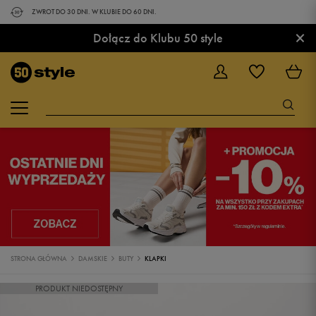
ZWROT DO 30 DNI. W KLUBIE DO 60 DNI.
×
Dołącz do Klubu 50 style
STRONA GŁÓWNA
DAMSKIE
BUTY
KLAPKI
PRODUKT NIEDOSTĘPNY