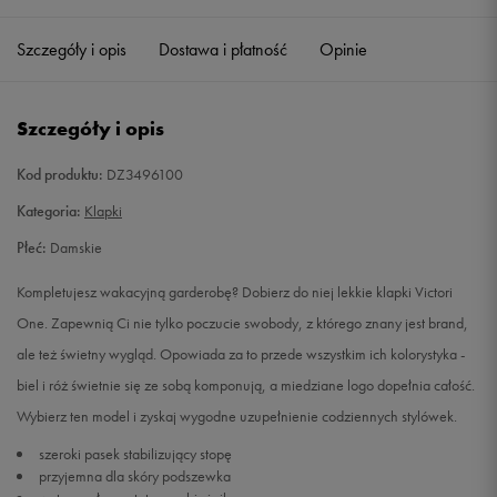
36,5
23 cm
Powiadom o dostępności
Szczegóły i opis
Dostawa i płatność
Opinie
38
24 cm
Powiadom o dostępności
Szczegóły i opis
39
25 cm
Powiadom o dostępności
Kod produktu:
DZ3496100
40,5
26 cm
Powiadom o dostępności
Kategoria:
Klapki
Płeć:
Damskie
42
27 cm
Powiadom o dostępności
Kompletujesz wakacyjną garderobę? Dobierz do niej lekkie klapki Victori
One. Zapewnią Ci nie tylko poczucie swobody, z którego znany jest brand,
ale też świetny wygląd. Opowiada za to przede wszystkim ich kolorystyka -
biel i róż świetnie się ze sobą komponują, a miedziane logo dopełnia całość.
Wybierz ten model i zyskaj wygodne uzupełnienie codziennych stylówek.
szeroki pasek stabilizujący stopę
przyjemna dla skóry podszewka