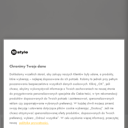
Chronimy Twoje dane
Dokładamy wszelkich starań, aby zakupy naszych Klientów były udane, a produkty,
które wybierają – najlepiej dopasowane do ich potrzeb. Robimy to jednak przy pełnym
poszanowaniu bezpieczeństwa wszystkich danych osobowych. Kliknij „OK”, jeśli
chcesz, abyśmy wykorzystywali informacje o Twoich zachowaniach na naszej stronie
do przygotowania personalizowanych specjalnie dla Ciebie treści, w tym rekomendacji
produktów dopasowanych do Twoich potrzeb i zainteresowań, spersonalizowanych
reklam czy zapamiętywanie wybranych preferencji. W każdej chwili możesz zmienić
1/5
swoją decyzję i ustawienia dotyczące plików cookie wybierając „Dostosuj”. Jeśli nie
chcesz otrzymywać spersonalizowanej oferty produktów, dopasowanych do Twoich
preferencji, wybierz „Odrzuć wszystkie”. W celu uzyskania więcej informacji, przeczytaj
naszą
politykę prywatności.