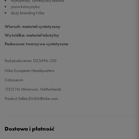
wytrzymały, syntetyczny bieżnik
jasna kolorystyka
duży branding Nike
Wierzch: materiał syntetyczny
Wyściółka: materiał tekstylny
Podeszwa: tworzywo syntetyczne
Kod producenta: DZ3496-100
Nike European Headquarters
Colosseum
11213 NL Hilversum, Netherlands
Product.Safety.EMEA@nike.com
Dostawa i płatność