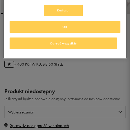
Dostosuj
NIKE VICTORI ONE
OK
Odrzuć wszystkie
5.0
(
1
)
79,99
zł
z Vat
+ 400 PKT W
KLUBIE 50 STYLE
Produkt niedostępny
Jeśli artykuł będzie ponownie dostępny, otrzymasz od nas powiadomienie.
Wybierz rozmiar
Sprawdź dostępność w salonach
Rozmiary EU
Rozmiary US