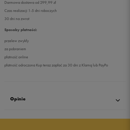
Darmowa dostawa od 299,99 zł
Czas realizacji 1-5 dni roboczych
30 dni na zwrot
Sposoby płatności:
przelew zwykły
za pobraniem
płatność online
płatność odroczona Kup teraz zapłać za 30 dni z Klarną lub PayPo
Opinie
5.0
opinii klientów
1
z całego okresu