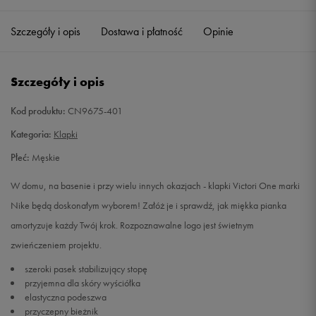
38,5
24 cm
Powiadom o dostępności
Szczegóły i opis
Dostawa i płatność
Opinie
39
24,5 cm
Powiadom o dostępności
Szczegóły i opis
40
25 cm
Powiadom o dostępności
Kod produktu:
CN9675-401
41
26 cm
Powiadom o dostępności
Kategoria:
Klapki
Płeć:
Męskie
42,5
27 cm
Powiadom o dostępności
W domu, na basenie i przy wielu innych okazjach - klapki Victori One marki
44
28 cm
Powiadom o dostępności
Nike będą doskonałym wyborem! Załóż je i sprawdź, jak miękka pianka
amortyzuje każdy Twój krok. Rozpoznawalne logo jest świetnym
45
29 cm
Powiadom o dostępności
zwieńczeniem projektu.
szeroki pasek stabilizujący stopę
46
30 cm
Powiadom o dostępności
przyjemna dla skóry wyściółka
elastyczna podeszwa
przyczepny bieżnik
47,5
31 cm
Powiadom o dostępności