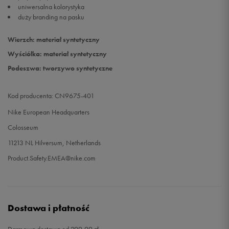
uniwersalna kolorystyka
duży branding na pasku
48,5
32 cm
Powiadom o dostępności
Wierzch: materiał syntetyczny
49,5
33 cm
Powiadom o dostępności
Wyściółka: materiał syntetyczny
Podeszwa: tworzywo syntetyczne
51,5
35 cm
Powiadom o dostępności
Kod producenta: CN9675-401
Nike European Headquarters
Colosseum
11213 NL Hilversum, Netherlands
Product.Safety.EMEA@nike.com
Dostawa i płatność