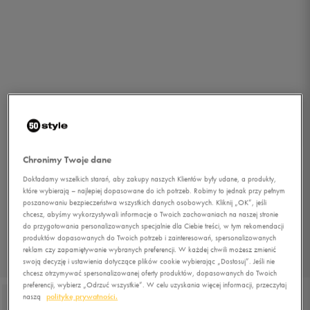
Chronimy Twoje dane
Dokładamy wszelkich starań, aby zakupy naszych Klientów były udane, a produkty,
które wybierają – najlepiej dopasowane do ich potrzeb. Robimy to jednak przy pełnym
poszanowaniu bezpieczeństwa wszystkich danych osobowych. Kliknij „OK”, jeśli
chcesz, abyśmy wykorzystywali informacje o Twoich zachowaniach na naszej stronie
do przygotowania personalizowanych specjalnie dla Ciebie treści, w tym rekomendacji
produktów dopasowanych do Twoich potrzeb i zainteresowań, spersonalizowanych
reklam czy zapamiętywanie wybranych preferencji. W każdej chwili możesz zmienić
swoją decyzję i ustawienia dotyczące plików cookie wybierając „Dostosuj”. Jeśli nie
1/3
chcesz otrzymywać spersonalizowanej oferty produktów, dopasowanych do Twoich
preferencji, wybierz „Odrzuć wszystkie”. W celu uzyskania więcej informacji, przeczytaj
naszą
politykę prywatności.