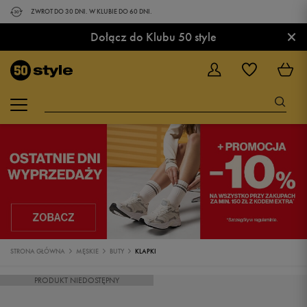
ZWROT DO 30 DNI. W KLUBIE DO 60 DNI.
×
Dołącz do Klubu 50 style
STRONA GŁÓWNA
MĘSKIE
BUTY
KLAPKI
PRODUKT NIEDOSTĘPNY