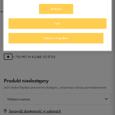
Dostosuj
NIKE VICTORI ONE SLIDE
OK
Odrzuć wszystkie
4.8
(
76
)
149,99
zł
z Vat
+ 750 PKT W
KLUBIE 50 STYLE
Produkt niedostępny
Jeśli artykuł będzie ponownie dostępny, otrzymasz od nas powiadomienie.
Wybierz rozmiar
Sprawdź dostępność w salonach
Rozmiary EU
Rozmiary US