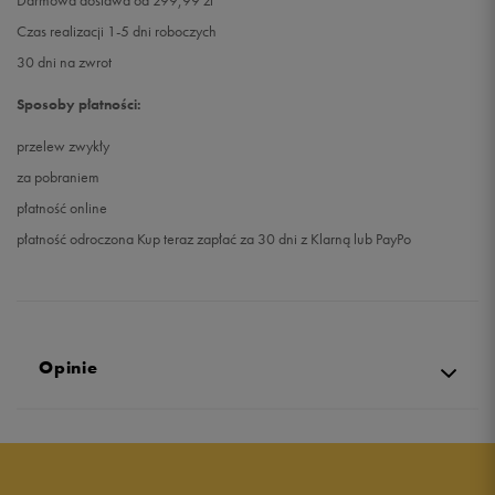
Darmowa dostawa od 299,99 zł
Czas realizacji 1-5 dni roboczych
30 dni na zwrot
Sposoby płatności:
przelew zwykły
za pobraniem
płatność online
płatność odroczona Kup teraz zapłać za 30 dni z Klarną lub PayPo
Opinie
4.8
opinii klientów
76
z całego okresu