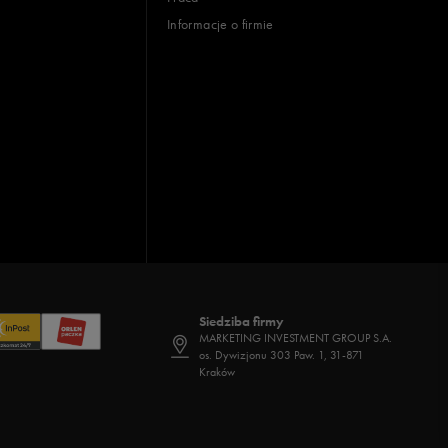
Informacje o firmie
Siedziba firmy
MARKETING INVESTMENT GROUP S.A.
os. Dywizjonu 303 Paw. 1, 31-871
Kraków