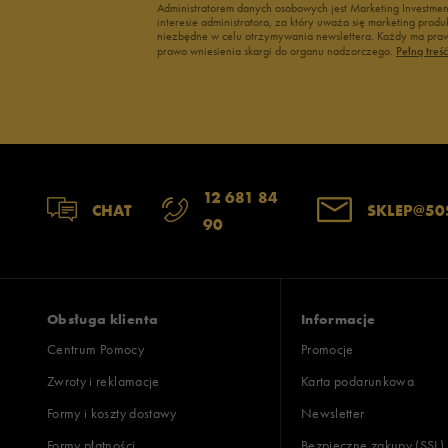
Administratorem danych osobowych jest Marketing Investme
interesie administratora, za który uważa się marketing pro
niezbędne w celu otrzymywania newslettera. Każdy ma prawo
prawo wniesienia skargi do organu nadzorczego.
Pełną treś
12 681 84
CHAT
SKLEP@50
90
Obsługa klienta
Informacje
Centrum Pomocy
Promocje
Zwroty i reklamacje
Karta podarunkowa
Formy i koszty dostawy
Newsletter
Formy płatności
Bezpieczne zakupy (SSL)