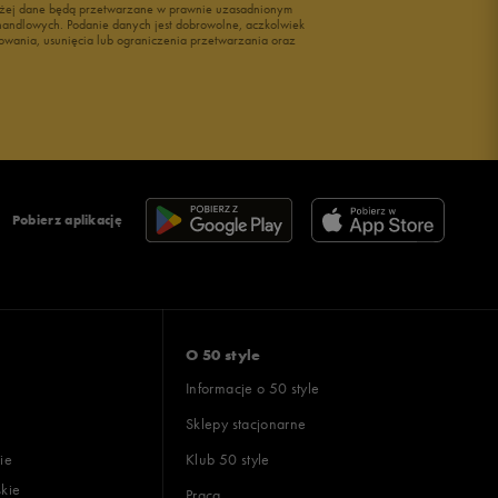
wyżej dane będą przetwarzane w prawnie uzasadnionym
i handlowych. Podanie danych jest dobrowolne, aczkolwiek
owania, usunięcia lub ograniczenia przetwarzania oraz
Pobierz aplikację
O 50 style
Informacje o 50 style
Sklepy stacjonarne
ie
Klub 50 style
skie
Praca