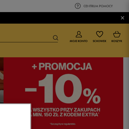
CENTRUM POMOCY
×
MOJE KONTO
SCHOWEK
KOSZYK
BUTY DLA CHŁOPCA
BUTY DLA DZIEWCZYNKI
0-4 lat
0-4 lat
4-8 lat
4-8 lat
9-16 lat
9-16 lat