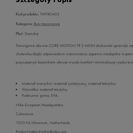
Kod produktu:
749180403
Kategoria:
Buty treningowe
Płeć:
Damskie
Treningowe obuwie CORE MOTION TR 2 MESH doskonale sprawdzi się po
cholewka dzięki odpowiednim wzmocnieniu zapewni niezbędne wsparci
przyczepnym bieżnikiem oferuje wysoki komfort i minimalizuje ryzyko kont
Materiał wierzchni: materiał syntetyczny, materiał tekstylny
Wyściółka: materiał tekstylny
Podeszwa: guma, EVA
Nike European Headquarters
Colosseum
11213 NL Hilversum, Netherlands
Product.Safety.EMEA@nike.com