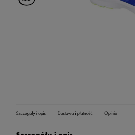
Skechers
Timberland
Umbro
Under Armour
Up8
U.S. Polo ASSN.
Vans
Szczegóły i opis
Dostawa i płatność
Opinie
Szczegóły i opis