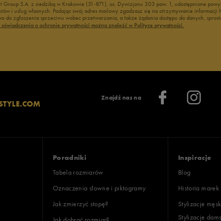
nt Group S.A. z siedzibą w Krakowie (31-871), os. Dywizjonu 303 paw. 1, udostępnione po
duktów i usług własnych. Podając swój adres mailowy zgadzasz się na otrzymywanie informacj
 do zgłoszenia sprzeciwu wobec przetwarzania, a także żądania dostępu do danych, sprost
ć oświadczenia o ochronie prywatności można znaleźć w Polityce prywatności.
Znajdź nas na
STYLE.COM
Poradniki
Inspiracje
Tabela rozmiarów
Blog
Oznaczenia słowne i piktogramy
Historia marek
Jak zmierzyć stopę?
Stylizacje męsk
Stylizacje dam
Jak dobrać rozmiar?