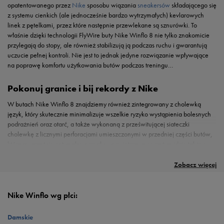
opatentowanego przez
Nike
sposobu wiązania
sneakersów
składającego się
z systemu cienkich (ale jednocześnie bardzo wytrzymałych) kevlarowych
linek z pętelkami, przez które następnie przewlekane są sznurówki. To
właśnie dzięki technologii FlyWire buty Nike Winflo 8 nie tylko znakomicie
przylegają do stopy, ale również stabilizują ją podczas ruchu i gwarantują
uczucie pełnej kontroli. Nie jest to jednak jedyne rozwiązanie wpływające
na poprawę komfortu użytkowania butów podczas treningu…
Pokonuj granice i bij rekordy z Nike
W butach Nike Winflo 8 znajdziemy również zintegrowany z cholewką
język, który skutecznie minimalizuje wszelkie ryzyko wystąpienia bolesnych
podrażnień oraz otarć, a także wykonaną z prześwitującej siateczki
cholewkę z licznymi perforacjami umieszczonymi w przedniej części butów,
która gwarantuje optymalny przepływ powietrza, a co za tym idzie także w
pełni higieniczne warunki. Wnętrze butów wyściełane jest miękkim
Z Nike Winflo 8 nawet najbardziej wymagająca trasa biegowa stanie się dla
materiałem tekstylnym, a o bezbłędną amortyzację podczas biegu dba
Ciebie prawdziwą przyjemnością – jeśli więc powyższy opis brzmi, jak Twoje
Zobacz więcej
znajdująca się w przedniej części butów poduszka gazowa
Zoom Air
oraz
wymarzone buty do biegania, to koniecznie sprawdź czy w naszym sklepie
wykorzystana do stworzenia podeszwy pianka Cushlon dodatkowo
online lub jednym z salonów stacjonarnych dostępny jest jeszcze Twój
zapewniająca sprężystość kroków, miękkość oraz dynamikę. Projekt
rozmiar. Zapewniamy, że Wasza znajomość będzie jak najbardziej udana,
Nike Winflo wg płci:
ozdobiony na bocznych panelach charakterystycznym logo Swoosh wieńczy
co z pewnością zauważysz już po pierwszym treningu w nowych, ulubionych
przyczepny i odporny na ścieranie bieżnik wykonany z gumy, a
butach.
Damskie