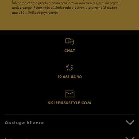
lub ograniczenia przetwarzania oraz prawo wniesienia skargi do organu
nadzorczego.
Pełną treść oświadczenia o ochronie prywatności można
znaleźć w Polityce prywatności.
CHAT
12 681 84 90
SKLEP@50STYLE.COM
Obsługa klienta
Centrum Pomocy