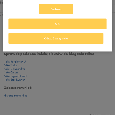
Pokaż
60
Dostosuj
z 0
OK
z
1
Odrzuć wszystkie
Przeglądasz
buty do biegania Nike Winflo 8
. Dostępne modele tych butów
biegowych:
Sprawdź podobne kolekcje butów do biegania Nike:
Nike Revolution 5
Nike Todos
Nike Downshifter
Nike Quest
Nike Legend React
Nike Star Runner
Zobacz również:
Historia marki Nike