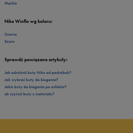
niewątpliwym, dodatkowym atutem jest zapewniająca dokładne
Męskie
dopasowanie pianka znajdująca się wokół kostki oraz pięty, która łączy się
ze wzmocnieniem umieszczonym w tylnej części butów.
Nike Winflo wg koloru:
Czarne
Szare
Sprawdź powiązane artykuły:
Jak odróżnić buty Nike od podróbek?
Jak wybrać buty do biegania?
Jakie buty do biegania po asfalcie?
ak czyścić buty z materiału?