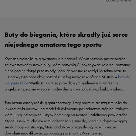
Zobacz więcej
Buty do biegania, które skradły już serce
niejednego amatora tego sportu
Kochasz wolność jaką gwarantuje bieganie? W tym sezonie postanowiłeś
zainwestować w nowe buty, które pozwolą Ci pokonywać kolejne, pozornie
nieosiągalne dotąd przeszkody i pobijać własne rekordy? W takim razie to
już najwyższa pora abyś poznał zupełną nowość w ofercie 50style –
buty do
biegania Nike
Winflo 8, które są prawdziwym spełnieniem marzeń o
projekcie łączącym w sobie modny design, wsparcie oraz funkcjonalność.
Tym razem amerykański gigant sportowy, który powstał zresztą z miłości do
lekkoatletyki postawił na model dedykowany posiadaczom stóp neutralnych,
które lubią intensywne i szybkie treningi na twardej, asfaltowej powierzchni.
Model z niskimi cholewkami odznacza się smukłą, idealnie dopasowującą
się do stopy konstrukcją, którą dodatkowo przyszły użytkownik może
dowolnie modyfikować za pomocą systemu FlyWire, a więc