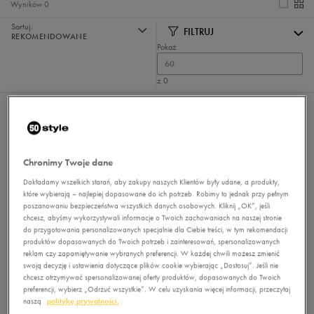
Wyników
0
Sortuj:
FILTRUJ
REKOMENDOWANE
Pokaż
60
z 0
Nie wybrano filtrów
Chronimy Twoje dane
Dokładamy wszelkich starań, aby zakupy naszych Klientów były udane, a produkty,
które wybierają – najlepiej dopasowane do ich potrzeb. Robimy to jednak przy pełnym
poszanowaniu bezpieczeństwa wszystkich danych osobowych. Kliknij „OK”, jeśli
chcesz, abyśmy wykorzystywali informacje o Twoich zachowaniach na naszej stronie
do przygotowania personalizowanych specjalnie dla Ciebie treści, w tym rekomendacji
Brak produktów do wyświetlenia
produktów dopasowanych do Twoich potrzeb i zainteresowań, spersonalizowanych
Zmień kryteria wyszukiwania lub
reklam czy zapamiętywanie wybranych preferencji. W każdej chwili możesz zmienić
usuń wybrane filtry
swoją decyzję i ustawienia dotyczące plików cookie wybierając „Dostosuj”. Jeśli nie
chcesz otrzymywać spersonalizowanej oferty produktów, dopasowanych do Twoich
preferencji, wybierz „Odrzuć wszystkie”. W celu uzyskania więcej informacji, przeczytaj
naszą
politykę prywatności.