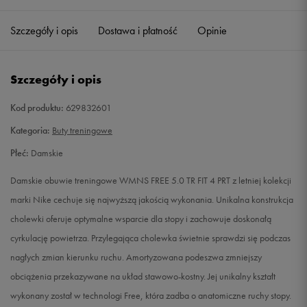
35,5
22 cm
Powiadom o dostępności
Szczegóły i opis
Dostawa i płatność
Opinie
36
22,5 cm
Powiadom o dostępności
Szczegóły i opis
36,5
23 cm
Powiadom o dostępności
Kod produktu:
629832601
37,5
23,5 cm
Powiadom o dostępności
Kategoria:
Buty treningowe
Płeć:
Damskie
38
24 cm
Powiadom o dostępności
Damskie obuwie treningowe WMNS FREE 5.0 TR FIT 4 PRT z letniej kolekcji
38,5
24,5 cm
Powiadom o dostępności
marki Nike cechuje się najwyższą jakością wykonania. Unikalna konstrukcja
cholewki oferuje optymalne wsparcie dla stopy i zachowuje doskonałą
39
25 cm
Powiadom o dostępności
cyrkulację powietrza. Przylegająca cholewka świetnie sprawdzi się podczas
nagłych zmian kierunku ruchu. Amortyzowana podeszwa zmniejszy
40
25,5 cm
Powiadom o dostępności
obciążenia przekazywane na układ stawowo-kostny. Jej unikalny kształt
wykonany został w technologi Free, która zadba o anatomiczne ruchy stopy.
40,5
26 cm
Powiadom o dostępności