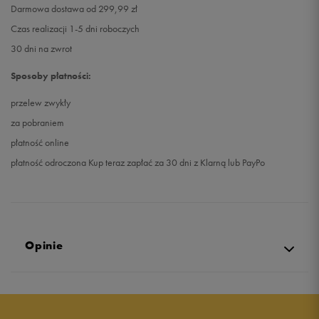
Darmowa dostawa od 299,99 zł
Czas realizacji 1-5 dni roboczych
30 dni na zwrot
Sposoby płatności:
przelew zwykły
za pobraniem
płatność online
płatność odroczona Kup teraz zapłać za 30 dni z Klarną lub PayPo
Opinie
Produkt nie posiada recenzji