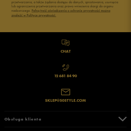
przetwarzania, a także żądania dostępu do danych, sprostowania, usunięcia
lub ograniczenia przetwarzania oraz prawo wniesienia skargi do organu
nadzorczego.
Pełną treść oświadczenia o ochronie prywatności można
znaleźć w Polityce prywatności.
CHAT
12 681 84 90
SKLEP@50STYLE.COM
Obsługa klienta
Centrum Pomocy