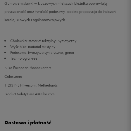
Gumowe wstawki w kluczowych miejscach bieżnika poprawiają
przyczepność oraz trwałość podeszwy. Idealna propozycja do ćwiczeń
41
26,5 cm
Powiadom o dostępności
kardio, siłowych i ogólnorozwojowych.
42
27 cm
Powiadom o dostępności
Cholewka: materiał tekstylny i syntetyczny
42,5
27,5 cm
Powiadom o dostępności
Wyściółka: materiał tekstylny
Podeszwa: tworzywo syntetyczne, guma
43
28 cm
Powiadom o dostępności
Technologia Free
Nike European Headquarters
44
28,5 cm
Powiadom o dostępności
Colosseum
11213 NL Hilversum, Netherlands
44,5
29 cm
Powiadom o dostępności
Product.Safety.EMEA@nike.com
45,5
30 cm
Powiadom o dostępności
47
31 cm
Powiadom o dostępności
Dostawa i płatność