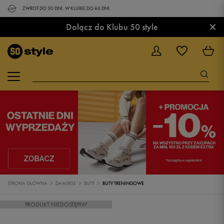
ZWROT DO 30 DNI. W KLUBIE DO 60 DNI.
×
Dołącz do Klubu 50 style
STRONA GŁÓWNA
DAMSKIE
BUTY
BUTY TRENINGOWE
PRODUKT NIEDOSTĘPNY