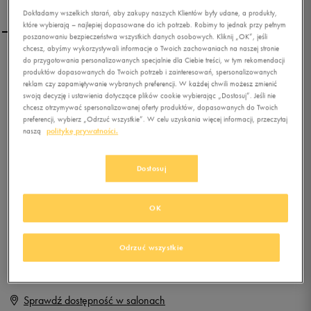
Dokładamy wszelkich starań, aby zakupy naszych Klientów były udane, a produkty,
które wybierają – najlepiej dopasowane do ich potrzeb. Robimy to jednak przy pełnym
poszanowaniu bezpieczeństwa wszystkich danych osobowych. Kliknij „OK”, jeśli
chcesz, abyśmy wykorzystywali informacje o Twoich zachowaniach na naszej stronie
do przygotowania personalizowanych specjalnie dla Ciebie treści, w tym rekomendacji
NIKE WMN FREE 5.0 TR
produktów dopasowanych do Twoich potrzeb i zainteresowań, spersonalizowanych
FIT 4 PRT
reklam czy zapamiętywanie wybranych preferencji. W każdej chwili możesz zmienić
swoją decyzję i ustawienia dotyczące plików cookie wybierając „Dostosuj”. Jeśli nie
chcesz otrzymywać spersonalizowanej oferty produktów, dopasowanych do Twoich
0.0
(
0
)
preferencji, wybierz „Odrzuć wszystkie”. W celu uzyskania więcej informacji, przeczytaj
0
zł
z Vat
naszą
politykę prywatności.
+ 0 PKT W
KLUBIE 50 STYLE
Dostosuj
OK
Produkt niedostępny
Jeśli artykuł będzie ponownie dostępny, otrzymasz od nas powiadomienie.
Odrzuć wszystkie
Wybierz rozmiar
Sprawdź dostępność w salonach
Rozmiary EU
Rozmiary US