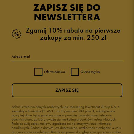
ZAPISZ SIĘ DO
NEWSLETTERA
Zgarnij 10% rabatu na pierwsze
zakupy za min. 250 zł
Adres e-mail
Oferta damska
Oferta męska
ZAPISZ SIĘ
Administratorem danych osobowych jest Marketing Investment Group S.A. z
siedzibą w Krakowie (31-871), os. Dywizjonu 303 paw. 1, udostępnione
powyżej dane będą przetwarzane w prawnie uzasadnionym interesie
administratora, za który uważa się marketing produktów i usług własnych.
Podając swój adres mailowy zgadzasz się na otrzymywanie informacji
handlowych. Podanie danych jest dobrowolne, aczkolwiek niezbędne w celu
otrzymywania newslettera. Każdy ma prawo do zgłoszenia sprzeciwu wobec