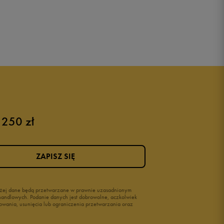
 250 zł
ZAPISZ SIĘ
wyżej dane będą przetwarzane w prawnie uzasadnionym
i handlowych. Podanie danych jest dobrowolne, aczkolwiek
owania, usunięcia lub ograniczenia przetwarzania oraz