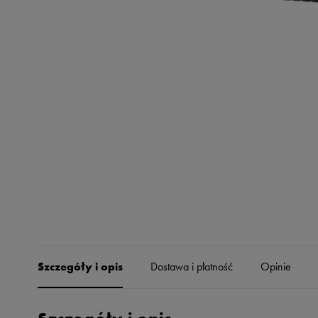
Skechers
Timberland
Umbro
Under Armour
Up8
U.S. Polo ASSN.
Vans
Szczegóły i opis
Dostawa i płatność
Opinie