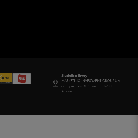
Siedziba firmy
MARKETING INVESTMENT GROUP S.A.
os. Dywizjonu 303 Paw. 1, 31-871
Kraków