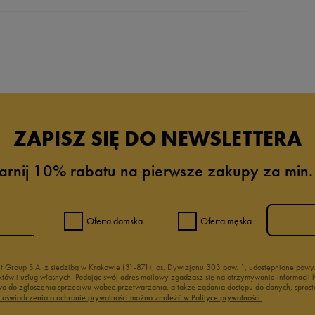
da recenzji
ZAPISZ SIĘ DO NEWSLETTERA
arnij 10% rabatu na pierwsze zakupy za min.
Oferta damska
Oferta męska
nt Group S.A. z siedzibą w Krakowie (31-871), os. Dywizjonu 303 paw. 1, udostępnione po
duktów i usług własnych. Podając swój adres mailowy zgadzasz się na otrzymywanie informacj
 do zgłoszenia sprzeciwu wobec przetwarzania, a także żądania dostępu do danych, sprost
ć oświadczenia o ochronie prywatności można znaleźć w Polityce prywatności.