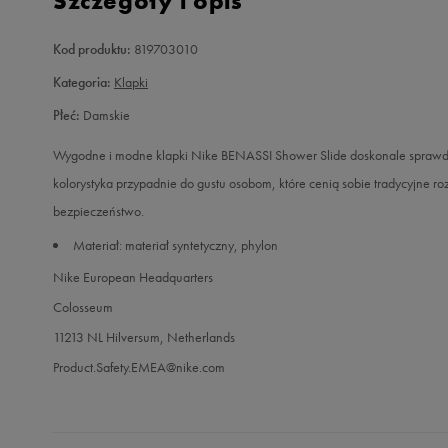
Szczegóły i opis
Kod produktu:
819703010
Kategoria:
Klapki
Płeć:
Damskie
Wygodne i modne klapki Nike BENASSI Shower Slide doskonale sprawdz
kolorystyka przypadnie do gustu osobom, które cenią sobie tradycyjne r
bezpieczeństwo.
Materiał: materiał syntetyczny, phylon
Nike European Headquarters
Colosseum
11213 NL Hilversum, Netherlands
Product.Safety.EMEA@nike.com