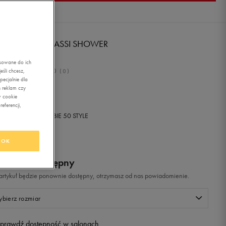
KE WMNS BENASSI SHOWER
DE
asowane do ich
0.0
śli chcesz,
(
0
)
ecjalnie dla
,99
zł
z Vat
 reklam czy
w cookie
eferencji,
+ 300 PKT W
KLUBIE 50 STYLE
OK
odukt niedostępny
i artykuł będzie ponownie dostępny, otrzymasz od nas powiadomienie.
bierz rozmiar
prawdź dostępność w salonach
Rozmiary EU
Rozmiary US