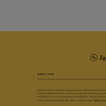
Produkt nie posia
Zg
Adres e-mail
Administratorem danych osobowych jest Marketing Investme
interesie administratora, za który uważa się marketing pro
niezbędne w celu otrzymywania newslettera. Każdy ma prawo
prawo wniesienia skargi do organu nadzorczego.
Pełną treś