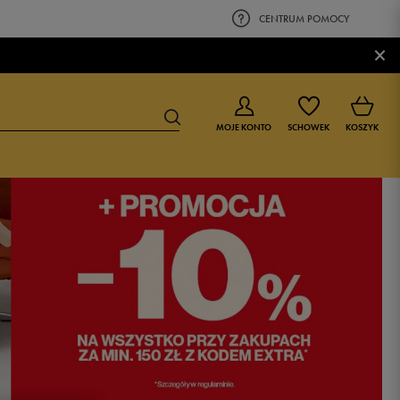
CENTRUM POMOCY
×
MOJE KONTO
SCHOWEK
KOSZYK
BUTY DLA CHŁOPCA
BUTY DLA DZIEWCZYNKI
0-4 lat
0-4 lat
4-8 lat
4-8 lat
9-16 lat
9-16 lat