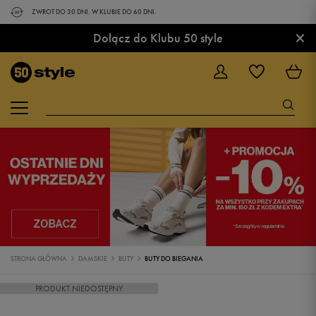
ZWROT DO 30 DNI. W KLUBIE DO 60 DNI.
×
Dołącz do Klubu 50 style
STRONA GŁÓWNA
DAMSKIE
BUTY
BUTY DO BIEGANIA
PRODUKT NIEDOSTĘPNY