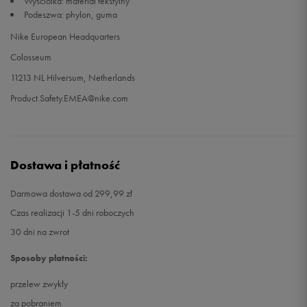
Wyściółka: materiał tekstylny
Podeszwa: phylon, guma
Nike European Headquarters
Colosseum
11213 NL Hilversum, Netherlands
Product.Safety.EMEA@nike.com
Dostawa i płatność
Darmowa dostawa od 299,99 zł
Czas realizacji 1-5 dni roboczych
30 dni na zwrot
Sposoby płatności:
przelew zwykły
za pobraniem