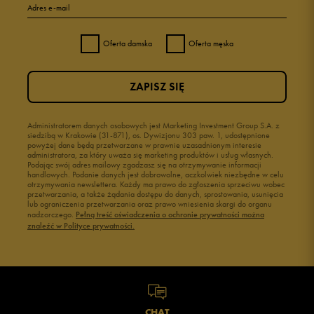
Adres e-mail
Oferta damska
Oferta męska
ZAPISZ SIĘ
Administratorem danych osobowych jest Marketing Investment Group S.A. z
siedzibą w Krakowie (31-871), os. Dywizjonu 303 paw. 1, udostępnione
powyżej dane będą przetwarzane w prawnie uzasadnionym interesie
administratora, za który uważa się marketing produktów i usług własnych.
Podając swój adres mailowy zgadzasz się na otrzymywanie informacji
handlowych. Podanie danych jest dobrowolne, aczkolwiek niezbędne w celu
otrzymywania newslettera. Każdy ma prawo do zgłoszenia sprzeciwu wobec
przetwarzania, a także żądania dostępu do danych, sprostowania, usunięcia
lub ograniczenia przetwarzania oraz prawo wniesienia skargi do organu
nadzorczego.
Pełną treść oświadczenia o ochronie prywatności można
znaleźć w Polityce prywatności.
CHAT