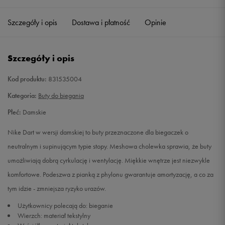
36
22,5 cm
Powiadom o dostępności
Szczegóły i opis
Dostawa i płatność
Opinie
36,5
23 cm
Powiadom o dostępności
Szczegóły i opis
37,5
23,5 cm
Powiadom o dostępności
Kod produktu:
831535004
38
24 cm
Powiadom o dostępności
Kategoria:
Buty do biegania
Płeć:
Damskie
38,5
24,5 cm
Powiadom o dostępności
Nike Dart w wersji damskiej to buty przeznaczone dla biegaczek o
39
25 cm
Powiadom o dostępności
neutralnym i supinującym typie stopy. Meshowa cholewka sprawia, że buty
umożliwiają dobrą cyrkulację i wentylację. Miękkie wnętrze jest niezwykle
40
25,5 cm
Powiadom o dostępności
komfortowe. Podeszwa z pianką z phylonu gwarantuje amortyzację, a co za
tym idzie - zmniejsza ryzyko urazów.
40,5
26 cm
Powiadom o dostępności
Użytkownicy polecają do: bieganie
Wierzch: materiał tekstylny
41
26,5 cm
Powiadom o dostępności