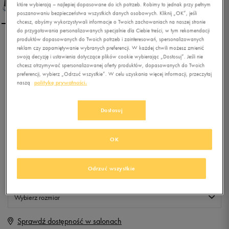
które wybierają – najlepiej dopasowane do ich potrzeb. Robimy to jednak przy pełnym
poszanowaniu bezpieczeństwa wszystkich danych osobowych. Kliknij „OK”, jeśli
chcesz, abyśmy wykorzystywali informacje o Twoich zachowaniach na naszej stronie
do przygotowania personalizowanych specjalnie dla Ciebie treści, w tym rekomendacji
produktów dopasowanych do Twoich potrzeb i zainteresowań, spersonalizowanych
NIKE WMNS DART 12
reklam czy zapamiętywanie wybranych preferencji. W każdej chwili możesz zmienić
swoją decyzję i ustawienia dotyczące plików cookie wybierając „Dostosuj”. Jeśli nie
chcesz otrzymywać spersonalizowanej oferty produktów, dopasowanych do Twoich
preferencji, wybierz „Odrzuć wszystkie”. W celu uzyskania więcej informacji, przeczytaj
0.0
(
0
)
naszą
politykę prywatności.
89,99
zł
z Vat
Dostosuj
+ 450 PKT W
KLUBIE 50 STYLE
OK
Produkt niedostępny
Odrzuć wszystkie
Jeśli artykuł będzie ponownie dostępny, otrzymasz od nas powiadomienie.
Wybierz rozmiar
Sprawdź dostępność w salonach
Rozmiary EU
Rozmiary US