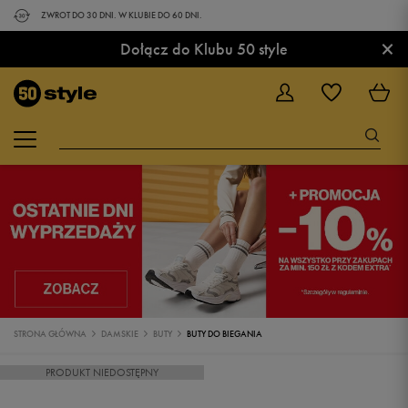
ZWROT DO 30 DNI. W KLUBIE DO 60 DNI.
×
Dołącz do Klubu 50 style
STRONA GŁÓWNA
DAMSKIE
BUTY
BUTY DO BIEGANIA
PRODUKT NIEDOSTĘPNY