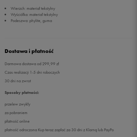
Wierzch: materiał tekstylny
Wyściółka: materiał tekstylny
Podeszwa: phylite, guma
Dostawa i płatność
Darmowa dostawa od 299,99 zł
Czas realizacji 1-5 dni roboczych
30 dni na zwrot
Sposoby płatności:
przelew zwykły
za pobraniem
płatność online
płatność odroczona Kup teraz zapłać za 30 dni z Klarną lub PayPo