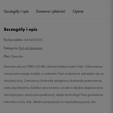
36,5
23 cm
Powiadom o dostępności
Szczegóły i opis
Dostawa i płatność
Opinie
37,5
23,5 cm
Powiadom o dostępności
Szczegóły i opis
38
24 cm
Powiadom o dostępności
Kod produktu:
644450600
38,5
24,5 cm
Powiadom o dostępności
Kategoria:
Buty do biegania
Płeć:
Damskie
39
25 cm
Powiadom o dostępności
Damskie obuwie FREE OG BR z letniej kolekcji marki Nike. Odświeżona
40
25,5 cm
Powiadom o dostępności
wersja pierwszego modelu z systemem Free znakomicie odnajdzie się na
miejskiej ulicy. Zamszową cholewkę zastąpiono doskonale przewiewną
40,5
26 cm
Powiadom o dostępności
siateczką tekstylną. Solidne sznurowanie umożliwi idealne dopasowanie.
Amortyzująca i elastyczna podeszwa, dzięki technologii Free gwarantuje
41
26,5 cm
Powiadom o dostępności
naturalne ruchy stóp. Idealna propozycja na najcieplejszą porę roku.