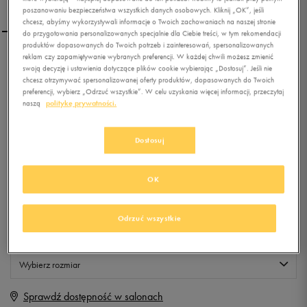
poszanowaniu bezpieczeństwa wszystkich danych osobowych. Kliknij „OK”, jeśli
chcesz, abyśmy wykorzystywali informacje o Twoich zachowaniach na naszej stronie
do przygotowania personalizowanych specjalnie dla Ciebie treści, w tym rekomendacji
produktów dopasowanych do Twoich potrzeb i zainteresowań, spersonalizowanych
reklam czy zapamiętywanie wybranych preferencji. W każdej chwili możesz zmienić
NIKE WMNS FREE OG BR
swoją decyzję i ustawienia dotyczące plików cookie wybierając „Dostosuj”. Jeśli nie
chcesz otrzymywać spersonalizowanej oferty produktów, dopasowanych do Twoich
preferencji, wybierz „Odrzuć wszystkie”. W celu uzyskania więcej informacji, przeczytaj
naszą
politykę prywatności.
0.0
(
0
)
499,99
zł
z Vat
Dostosuj
+ 2500 PKT W
KLUBIE 50 STYLE
OK
Produkt niedostępny
Odrzuć wszystkie
Jeśli artykuł będzie ponownie dostępny, otrzymasz od nas powiadomienie.
Wybierz rozmiar
Sprawdź dostępność w salonach
Rozmiary EU
Rozmiary US