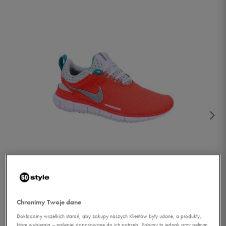
1/4
Chronimy Twoje dane
Dokładamy wszelkich starań, aby zakupy naszych Klientów były udane, a produkty,
które wybierają – najlepiej dopasowane do ich potrzeb. Robimy to jednak przy pełnym