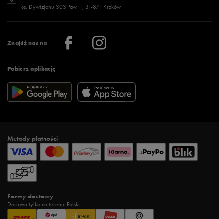
os. Dywizjonu 303 Paw. 1, 31-871 Kraków
Więcej >
Klub 50 style
Regulamin sklepu 50 style
Praca
Regulamin aplikacji 50 style
Informacje o firmie
Więcej regulaminów >
Znajdź nas na
Pobierz aplikację
Metody płatności
Formy dostawy
Dostawa tylko na terenie Polski