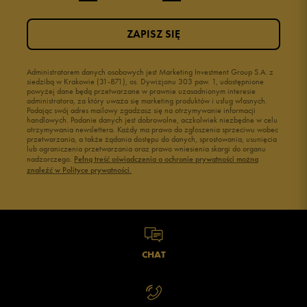
ZAPISZ SIĘ
Administratorem danych osobowych jest Marketing Investment Group S.A. z
siedzibą w Krakowie (31-871), os. Dywizjonu 303 paw. 1, udostępnione
powyżej dane będą przetwarzane w prawnie uzasadnionym interesie
administratora, za który uważa się marketing produktów i usług własnych.
Podając swój adres mailowy zgadzasz się na otrzymywanie informacji
handlowych. Podanie danych jest dobrowolne, aczkolwiek niezbędne w celu
otrzymywania newslettera. Każdy ma prawo do zgłoszenia sprzeciwu wobec
przetwarzania, a także żądania dostępu do danych, sprostowania, usunięcia
lub ograniczenia przetwarzania oraz prawo wniesienia skargi do organu
nadzorczego.
Pełną treść oświadczenia o ochronie prywatności można
znaleźć w Polityce prywatności.
CHAT