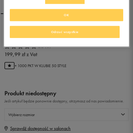
OK
NIKE WMNS REVOLUTION
Odrzuć wszystkie
EU
0.0
(
0
)
199,99
zł
z Vat
+ 1000 PKT W
KLUBIE 50 STYLE
Produkt niedostępny
Jeśli artykuł będzie ponownie dostępny, otrzymasz od nas powiadomienie.
Wybierz rozmiar
Sprawdź dostępność w salonach
Rozmiary EU
Rozmiary US