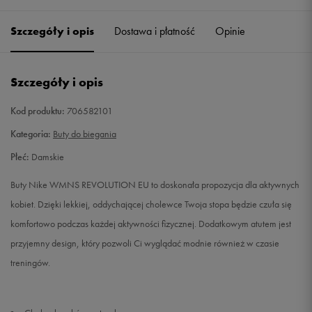
36,5
23 cm
Powiadom o dostępności
Szczegóły i opis
Dostawa i płatność
Opinie
37,5
23,5 cm
Powiadom o dostępności
Szczegóły i opis
38
24 cm
Powiadom o dostępności
Kod produktu:
706582101
38,5
24,5 cm
Powiadom o dostępności
Kategoria:
Buty do biegania
Płeć:
Damskie
39
25 cm
Powiadom o dostępności
Buty Nike WMNS REVOLUTION EU to doskonała propozycja dla aktywnych
40
25,5 cm
Powiadom o dostępności
kobiet. Dzięki lekkiej, oddychającej cholewce Twoja stopa będzie czuła się
komfortowo podczas każdej aktywności fizycznej. Dodatkowym atutem jest
40,5
26 cm
Powiadom o dostępności
przyjemny design, który pozwoli Ci wyglądać modnie również w czasie
treningów.
41
26,5 cm
Powiadom o dostępności
42
27 cm
Powiadom o dostępności