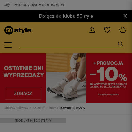
ZWROT DO 30 DNI. W KLUBIE DO 60 DNI.
×
Dołącz do Klubu 50 style
STRONA GŁÓWNA
DAMSKIE
BUTY
BUTY DO BIEGANIA
PRODUKT NIEDOSTĘPNY