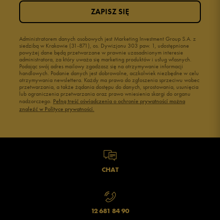
ZAPISZ SIĘ
Administratorem danych osobowych jest Marketing Investment Group S.A. z
siedzibą w Krakowie (31-871), os. Dywizjonu 303 paw. 1, udostępnione
powyżej dane będą przetwarzane w prawnie uzasadnionym interesie
administratora, za który uważa się marketing produktów i usług własnych.
Podając swój adres mailowy zgadzasz się na otrzymywanie informacji
handlowych. Podanie danych jest dobrowolne, aczkolwiek niezbędne w celu
otrzymywania newslettera. Każdy ma prawo do zgłoszenia sprzeciwu wobec
przetwarzania, a także żądania dostępu do danych, sprostowania, usunięcia
lub ograniczenia przetwarzania oraz prawo wniesienia skargi do organu
nadzorczego.
Pełną treść oświadczenia o ochronie prywatności można
znaleźć w Polityce prywatności.
CHAT
12 681 84 90