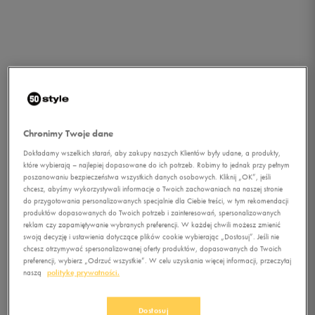
Chronimy Twoje dane
Dokładamy wszelkich starań, aby zakupy naszych Klientów były udane, a produkty,
które wybierają – najlepiej dopasowane do ich potrzeb. Robimy to jednak przy pełnym
poszanowaniu bezpieczeństwa wszystkich danych osobowych. Kliknij „OK”, jeśli
chcesz, abyśmy wykorzystywali informacje o Twoich zachowaniach na naszej stronie
do przygotowania personalizowanych specjalnie dla Ciebie treści, w tym rekomendacji
produktów dopasowanych do Twoich potrzeb i zainteresowań, spersonalizowanych
reklam czy zapamiętywanie wybranych preferencji. W każdej chwili możesz zmienić
swoją decyzję i ustawienia dotyczące plików cookie wybierając „Dostosuj”. Jeśli nie
chcesz otrzymywać spersonalizowanej oferty produktów, dopasowanych do Twoich
preferencji, wybierz „Odrzuć wszystkie”. W celu uzyskania więcej informacji, przeczytaj
1/4
naszą
politykę prywatności.
Dostosuj