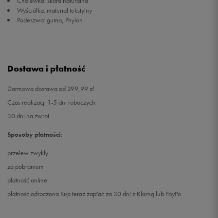
Cholewka: skóra naturalna
Wyściółka: materiał tekstylny
Podeszwa: guma, Phylon
Dostawa i płatność
Darmowa dostawa od 299,99 zł
Czas realizacji 1-5 dni roboczych
30 dni na zwrot
Sposoby płatności:
przelew zwykły
za pobraniem
płatność online
płatność odroczona Kup teraz zapłać za 30 dni z Klarną lub PayPo