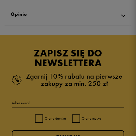
Opinie
5.0
opinii klientów
10
z całego okresu
ZAPISZ SIĘ DO
zebranych i zweryfikowanych przez
NEWSLETTERA
Zgarnij 10% rabatu na pierwsze
zakupy za min. 250 zł
5
100%
Adres e-mail
4
0%
Oferta damska
Oferta męska
3
0%