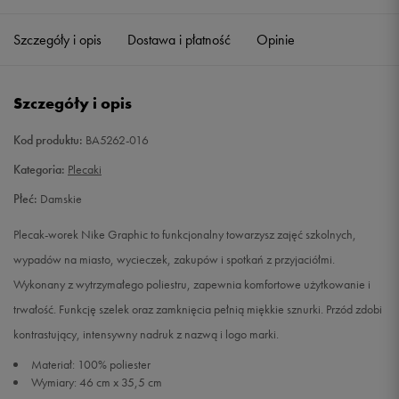
Szczegóły i opis
Dostawa i płatność
Opinie
Szczegóły i opis
Kod produktu:
BA5262-016
Kategoria:
Plecaki
Płeć:
Damskie
Plecak-worek Nike Graphic to funkcjonalny towarzysz zajęć szkolnych,
wypadów na miasto, wycieczek, zakupów i spotkań z przyjaciółmi.
Wykonany z wytrzymałego poliestru, zapewnia komfortowe użytkowanie i
trwałość. Funkcję szelek oraz zamknięcia pełnią miękkie sznurki. Przód zdobi
kontrastujący, intensywny nadruk z nazwą i logo marki.
Materiał: 100% poliester
Wymiary: 46 cm x 35,5 cm