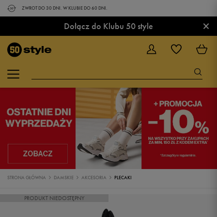
ZWROT DO 30 DNI. W KLUBIE DO 60 DNI.
×
Dołącz do Klubu 50 style
STRONA GŁÓWNA
DAMSKIE
AKCESORIA
PLECAKI
PRODUKT NIEDOSTĘPNY