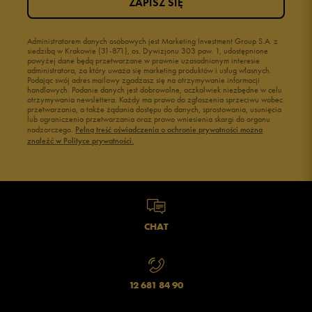
ZAPISZ SIĘ
2
0%
1
Administratorem danych osobowych jest Marketing Investment Group S.A. z
0%
siedzibą w Krakowie (31-871), os. Dywizjonu 303 paw. 1, udostępnione
powyżej dane będą przetwarzane w prawnie uzasadnionym interesie
administratora, za który uważa się marketing produktów i usług własnych.
Podając swój adres mailowy zgadzasz się na otrzymywanie informacji
handlowych. Podanie danych jest dobrowolne, aczkolwiek niezbędne w celu
otrzymywania newslettera. Każdy ma prawo do zgłoszenia sprzeciwu wobec
przetwarzania, a także żądania dostępu do danych, sprostowania, usunięcia
lub ograniczenia przetwarzania oraz prawo wniesienia skargi do organu
Jak zbieramy opinie?
nadzorczego.
Pełną treść oświadczenia o ochronie prywatności można
znaleźć w Polityce prywatności.
Opinie klientów
Wyczyść
Szukaj
CHAT
12 681 84 90