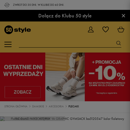
ZWROT DO 30 DNI. W KLUBIE DO 60 DNI.
×
Dołącz do Klubu 50 style
STRONA GŁÓWNA
DAMSKIE
AKCESORIA
PLECAKI
PRODUKT NIEDOSTĘPNY