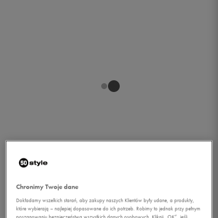
1/1
Chronimy Twoje dane
Dokładamy wszelkich starań, aby zakupy naszych Klientów były udane, a produkty,
które wybierają – najlepiej dopasowane do ich potrzeb. Robimy to jednak przy pełnym
NIKE WOREK YA GRAPHIC
poszanowaniu bezpieczeństwa wszystkich danych osobowych. Kliknij „OK”, jeśli