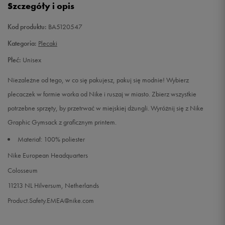
Szczegóły i opis
Kod produktu:
BA5120547
Kategoria:
Plecaki
Płeć:
Unisex
Niezależne od tego, w co się pakujesz, pakuj się modnie! Wybierz
plecaczek w formie worka od Nike i ruszaj w miasto. Zbierz wszystkie
potrzebne sprzęty, by przetrwać w miejskiej dżungli. Wyróżnij się z Nike
Graphic Gymsack z graficznym printem.
Materiał: 100% poliester
Nike European Headquarters
Colosseum
11213 NL Hilversum, Netherlands
Product.Safety.EMEA@nike.com