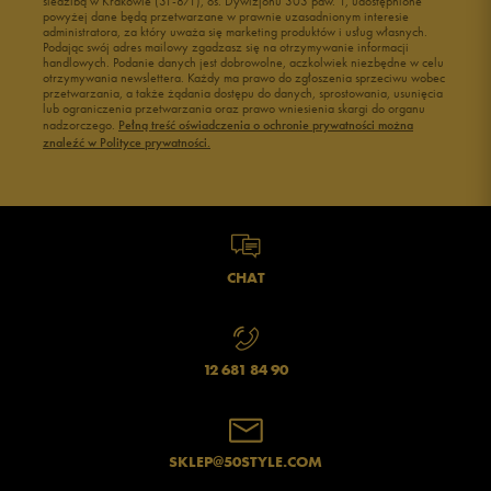
siedzibą w Krakowie (31-871), os. Dywizjonu 303 paw. 1, udostępnione
powyżej dane będą przetwarzane w prawnie uzasadnionym interesie
administratora, za który uważa się marketing produktów i usług własnych.
Podając swój adres mailowy zgadzasz się na otrzymywanie informacji
handlowych. Podanie danych jest dobrowolne, aczkolwiek niezbędne w celu
otrzymywania newslettera. Każdy ma prawo do zgłoszenia sprzeciwu wobec
przetwarzania, a także żądania dostępu do danych, sprostowania, usunięcia
lub ograniczenia przetwarzania oraz prawo wniesienia skargi do organu
nadzorczego.
Pełną treść oświadczenia o ochronie prywatności można
znaleźć w Polityce prywatności.
CHAT
12 681 84 90
SKLEP@50STYLE.COM