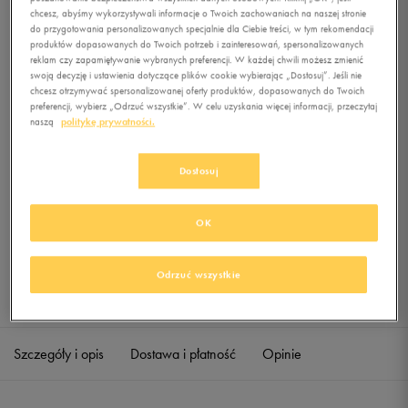
GYMSACK
chcesz, abyśmy wykorzystywali informacje o Twoich zachowaniach na naszej stronie
do przygotowania personalizowanych specjalnie dla Ciebie treści, w tym rekomendacji
produktów dopasowanych do Twoich potrzeb i zainteresowań, spersonalizowanych
0.0
(
0
)
reklam czy zapamiętywanie wybranych preferencji. W każdej chwili możesz zmienić
29,99
zł
z Vat
swoją decyzję i ustawienia dotyczące plików cookie wybierając „Dostosuj”. Jeśli nie
chcesz otrzymywać spersonalizowanej oferty produktów, dopasowanych do Twoich
+ 150 PKT W
KLUBIE 50 STYLE
preferencji, wybierz „Odrzuć wszystkie”. W celu uzyskania więcej informacji, przeczytaj
naszą
politykę prywatności.
Dostosuj
Produkt niedostępny
Jeśli artykuł będzie ponownie dostępny, otrzymasz od nas powiadomienie.
OK
Wybierz rozmiar
Odrzuć wszystkie
Sprawdź dostępność w salonach
ONE SIZE
Powiadom o dostępności
Szczegóły i opis
Dostawa i płatność
Opinie